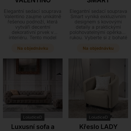
VALENTINO
SMART
Elegantní sedací souprava
Elegantní sedací souprava
Valentino zaujme unikátně
Smart vyniká exkluzivním
řešenou podnoží, která
designem s kovovými
vytváří decentní
detaily a praktickými
dekorativní prvek v
polohovatelnými opěrkami
interiéru. Tento model
rukou. Vyberte si z bohaté
nabízí maximální komfort
škály textilních materiálů
díky výplni z
nebo pravé kůže a
Na objednávku
Na objednávku
polyuretanové pěny a je k
přizpůsobte si rozměry i
dispozici v široké škále
provedení přesně podle
luxusních kůží i textilií.
svých představ. Komfort
Vyberte si z mnoha
lze navíc umocnit
rozměrů a provedení
volitelným elektrickým
včetně varianty
výsuvem na nohy.
pohodlného křesla.
LoiudiceD
LoiudiceD
Luxusní sofa a
Křeslo LADY