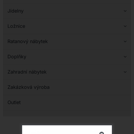
Jídelny
Ložnice
Ratanový nábytek
Doplňky
Zahradní nábytek
Zakázková výroba
Outlet