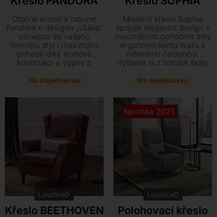
Křeslo PANDORA
Křeslo SOPHIA
Otočné křeslo a taburet
Moderní křeslo Sophia
Pandora v designu „ušáka“
spojuje elegantní design s
přinesou do vašeho
maximálním pohodlím díky
interiéru styl i maximální
ergonomickému tvaru a
pohodlí díky ocelové
měkkému čalounění.
konstrukci a výplni z
Vyberte si z bohaté škály
polyuretanové pěny.
barev kůže či textilu a
Vyberte si z bohaté škály
dopřejte svému interiéru
Na objednávku
Na objednávku
barevného čalounění v kůži
luxusní prvek na míru.
či textilu a doplňte set
Kvalitní dřevěná konstrukce
elegantní kovovou nebo
a lakované kovové nohy
Novinka 2025
masivní dřevěnou podnoží
zajišťují stabilitu i precizní
přesně podle svého vkusu.
vzhled pro každou
příležitost.
LoiudiceD
LoiudiceD
Křeslo BEETHOVEN
Polohovací křeslo