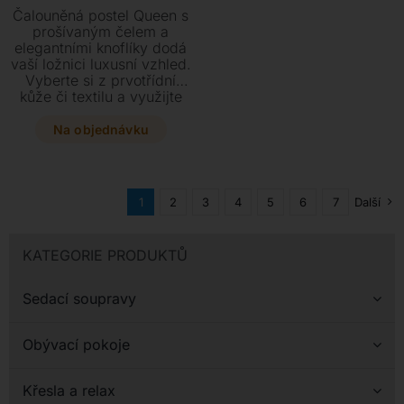
Čalouněná postel Queen s
prošívaným čelem a
elegantními knoflíky dodá
vaší ložnici luxusní vzhled.
Vyberte si z prvotřídní
kůže či textilu a využijte
praktický úložný prostor se
dvěma typy otevírání. Tato
Na objednávku
stylová postel je dostupná
ve třech velikostech pro
váš maximální komfort.
1
2
3
4
5
6
7
Další
KATEGORIE PRODUKTŮ
Sedací soupravy
Obývací pokoje
Křesla a relax