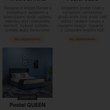
Designové křeslo Danae s
Elegantní postel Cloé s
pohodlným sedákem a
výrazným vertikálním
područkami dodá vašemu
prošíváním čela dodá vaší
interiéru styl i maximální
ložnici nádech luxusu a
komfort. Vybírat můžete z
moderní design. Vyberte si
bohaté škály barevného
z čalounění kvalitní kůží
čalounění v textilu i kůži a
nebo textilem v kombinaci
dvou typů otočných
s kovovými nohami přesně
Na objednávku
Na objednávku
podnoží v leštěném
podle svého stylu. Tento
chromu. Dopřejte si
komfortní model je k
eleganci o rozměrech 63 x
dispozici v několika
55 x 75 cm s kvalitní výplní
rozměrech, volitelně i s
z polyuretanové pěny.
praktickým úložným
prostorem.
LoiudiceD
Postel QUEEN