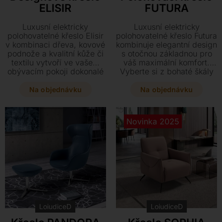
ELISIR
FUTURA
Luxusní elektricky
Luxusní elektricky
polohovatelné křeslo Elisir
polohovatelné křeslo Futura
v kombinaci dřeva, kovové
kombinuje elegantní design
podnože a kvalitní kůže či
s otočnou základnou pro
textilu vytvoří ve vašem
váš maximální komfort.
obývacím pokoji dokonalé
Vyberte si z bohaté škály
místo pro relaxaci.
barev kůže či textilu a
Dopřejte si maximální
dopřejte svému interiéru
Na objednávku
Na objednávku
pohodlí v elegantním
stylový prvek o rozměrech
designu o rozměrech 85 x
92 x 88 x 112 cm.
89-160 x 100 cm přesně
Novinka 2025
podle vašich představ.
LoiudiceD
LoiudiceD