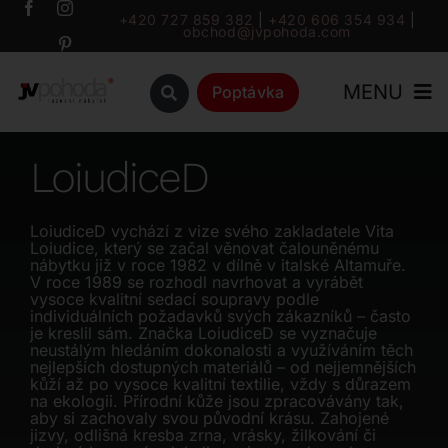
Přeskočit
+420 727 859 382
|
+420 606 354 934
|
obchod@jvpohoda.com
na
obsah
MENU
Poptávka
Úvod
LoiudiceD
O nás
LoiudiceD vychází z vize svého zakladatele Vita
Loiudice, který se začal věnovat čalouněnému
nábytku již v roce 1982 v dílně v italské Altamuře.
Katalog
V roce 1989 se rozhodl navrhovat a vyrábět
vysoce kvalitní sedací soupravy podle
individuálních požadavků svých zákazníků – často
je kreslil sám. Značka LoiudiceD se vyznačuje
Značky
neustálým hledáním dokonalosti a využíváním těch
nejlepších dostupných materiálů – od nejjemnějších
kůží až po vysoce kvalitní textilie, vždy s důrazem
Outlet
na ekologii. Přírodní kůže jsou zpracovávány tak,
aby si zachovaly svou původní krásu. Zahojené
jizvy, odlišná kresba zrna, vrásky, žilkování či