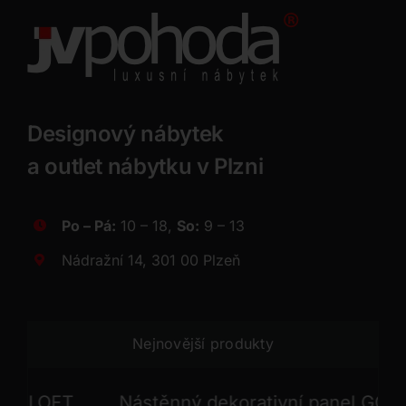
Designový nábytek
a outlet nábytku v Plzni
Po – Pá:
10 – 18,
So:
9 – 13
Nádražní 14, 301 00 Plzeň
Nejnovější produkty
T
Nástěnný dekorativní panel GONG
N