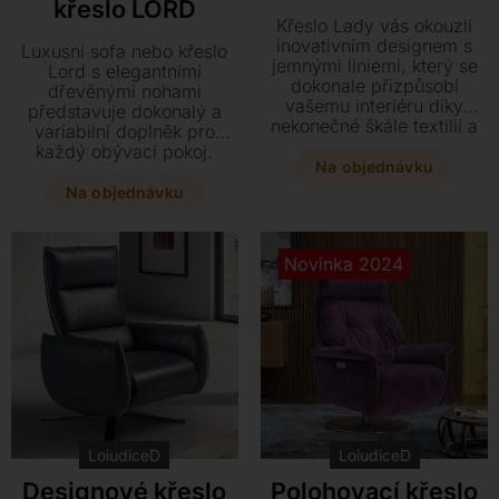
křeslo LORD
Křeslo Lady vás okouzlí
inovativním designem s
Luxusní sofa nebo křeslo
jemnými liniemi, který se
Lord s elegantními
dokonale přizpůsobí
dřevěnými nohami
vašemu interiéru díky
představuje dokonalý a
nekonečné škále textilií a
variabilní doplněk pro
kůží. Tento stylový kousek
každý obývací pokoj.
o rozměrech 76 x 80 x 75
Na objednávku
Vyberte si z široké škály
cm kombinuje kvalitní
provedení od kompaktního
Na objednávku
dřevěnou konstrukci s
křesla až po rozkládací
pohodlnou polyuretanovou
pohovku s komfortní
výplní. Vytvořte si
matrací, vše v prvotřídním
Novinka 2024
jedinečné posezení s
čalounění z pravé kůže či
dřevěnými nohami v
textilu. Nabídku doplňují
odstínu podle vašeho
stylové taburety a
výběru.
praktické konferenční
stolky pro váš maximální
komfort.
LoiudiceD
LoiudiceD
Designové křeslo
Polohovací křeslo