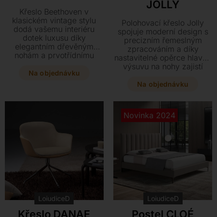
JOLLY
Křeslo Beethoven v
klasickém vintage stylu
Polohovací křeslo Jolly
dodá vašemu interiéru
spojuje moderní design s
dotek luxusu díky
precizním řemeslným
elegantním dřevěným
zpracováním a díky
nohám a prvotřídnímu
nastavitelné opěrce hlavy i
čalounění z kůže či textilu.
výsuvu na nohy zajistí
Dopřejte si maximální
Na objednávku
maximální pohodlí. Tento
pohodlí v tomto
elegantní kousek s
Na objednávku
designovém kousku, který
konstrukcí ze dřeva a
lze doplnit i ladícím
kovovými nohami nabízí
taburetem pro dokonalou
široký výběr čalounění z
Novinka 2024
relaxaci.
pravé kůže či textilu
přesně podle vašeho stylu.
LoiudiceD
LoiudiceD
Křeslo DANAE
Postel CLOÉ