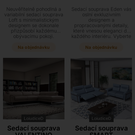
Neuvěřitelně pohodlná a
Sedací souprava Eden vás
variabilní sedací souprava
oslní exkluzivním
Loft s minimalistickým
designem a
designem se dokonale
propracovanými detaily,
přizpůsobí každému
které vnesou eleganci do
obývacímu pokoji.
každého interiéru. Vyberte
Dopřejte si maximální
si z bohaté škály textilních
relaxaci s možností
potahů nebo pravé kůže a
Na objednávku
Na objednávku
elektrického polohování a
přizpůsobte si rozměry i
praktickým stolkem s
provedení podnože přesně
bezdrátovým nabíjením i
podle svého stylu. Tato
LED lampičkou. Vyberte si
jedinečná pohovka s
z široké škály luxusních
konstrukcí ze dřeva a
kůží či látek a sestavte si
výplní z polyuretanové
soupravu přesně podle
pěny se stane
svých představ.
nepřehlédnutelným prvkem
vašeho domova.
LoiudiceD
LoiudiceD
Sedací souprava
Sedací souprava