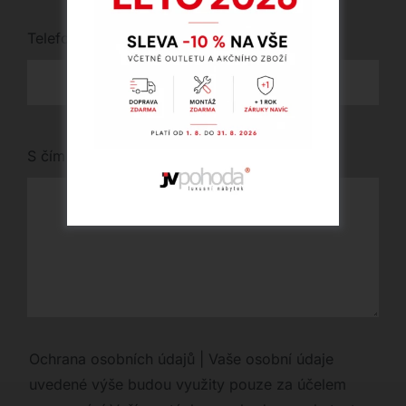
Telefon
*
S čím vám můžeme pomoci?
Ochrana osobních údajů | Vaše osobní údaje
uvedené výše budou využity pouze za účelem