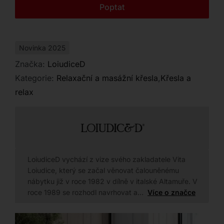
Kontakt
Poptat
Novinka 2025
Značka:
LoiudiceD
Kategorie:
Relaxační a masážní křesla
,
Křesla a
relax
LoiudiceD vychází z vize svého zakladatele Vita
Loiudice, který se začal věnovat čalouněnému
nábytku již v roce 1982 v dílně v italské Altamuře. V
roce 1989 se rozhodl navrhovat a…
Více o značce