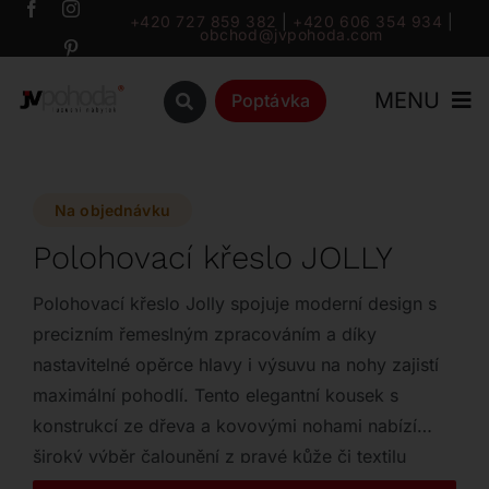
Přeskočit
+420 727 859 382
|
+420 606 354 934
|
obchod@jvpohoda.com
na
obsah
MENU
Poptávka
Úvod
Na objednávku
O nás
Polohovací křeslo JOLLY
Katalog
Polohovací křeslo Jolly spojuje moderní design s
precizním řemeslným zpracováním a díky
nastavitelné opěrce hlavy i výsuvu na nohy zajistí
Značky
maximální pohodlí. Tento elegantní kousek s
konstrukcí ze dřeva a kovovými nohami nabízí
Outlet
široký výběr čalounění z pravé kůže či textilu
přesně podle vašeho stylu.