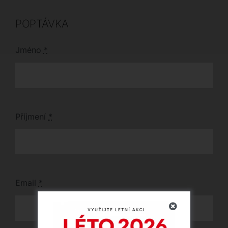
eleganci s prvotřídními
113 cm, který podtrhne
materiály.
jedinečnost vašeho
interiéru.
POPTÁVKA
Jméno
*
Příjmení
*
Email
*