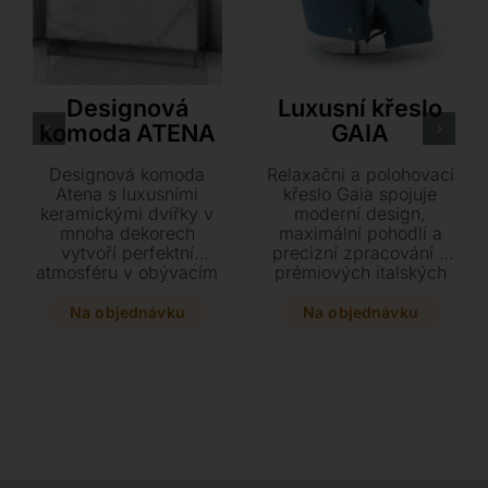
Antonello Italia
Innova – Estro Milano
Designová
Luxusní křeslo
komoda ATENA
GAIA
Designová komoda
Relaxační a polohovací
Atena s luxusními
křeslo Gaia spojuje
keramickými dvířky v
moderní design,
mnoha dekorech
maximální pohodlí a
vytvoří perfektní
precizní zpracování z
atmosféru v obývacím
prémiových italských
pokoji i ložnici. Tato
kůží či textilií. Díky
stylová kombinace
polohovacím
Na objednávku
Na objednávku
lakované oceli, dřeva a
mechanismům a
skleněných polic je k
nastavitelným opěrkám
dispozici ve dvou
hlavy se dokonale
velikostech se třemi
přizpůsobí vašim
nebo čtyřmi dvířky.
individuálním
Dopřejte svému
potřebám. Dopřejte si
interiéru výjimečný
stylový prvek o
kousek, který spojuje
rozměrech 83 x 90 x