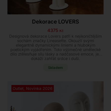
Dekorace LOVERS
4375
Kč
Designová dekorace Lovers patří k nejikoničtějším
sochám značky Lineasette. Okouzlí svými
elegantně dynamickými liniemi a hlubokým
poetickým vyjádřením. Toto výjimečné umělecké
dílo ztělesňuje sílu lásky a nadčasové emoce, jež
dokáží zahřát srdce i duši.
Skladem
Outlet
,
Novinka 2026