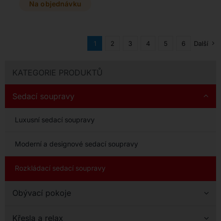
by narušovalo její
Na objednávku
variabilitu.
1
2
3
4
5
6
Další
KATEGORIE PRODUKTŮ
Sedací soupravy
Luxusní sedací soupravy
Moderní a designové sedací soupravy
Rozkládací sedací soupravy
Obývací pokoje
Křesla a relax