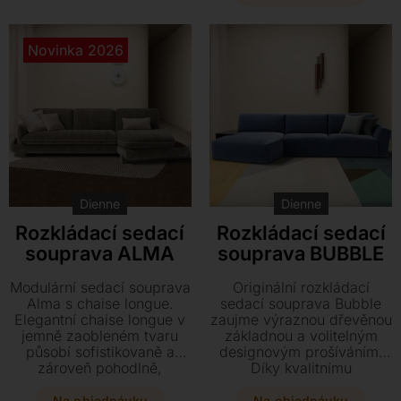
dopřát verzi s
Vyberte si z bohaté
plnohodnotným lůžkem pro
nabídky textilních potahů,
každodenní spaní.
mnoha rozměrů i typů
Novinka 2026
Konstrukce z kvalitního
područek a vytvořte si
dřeva a výplň z
kousek na míru vašemu
polyuretanové pěny
interiéru.
zaručují dlouhou životnost
a špičkový komfort.
Dienne
Dienne
Rozkládací sedací
Rozkládací sedací
souprava ALMA
souprava BUBBLE
Modulární sedací souprava
Originální rozkládací
Alma s chaise longue.
sedací souprava Bubble
Elegantní chaise longue v
zaujme výraznou dřevěnou
jemně zaobleném tvaru
základnou a volitelným
působí sofistikovaně a
designovým prošíváním.
zároveň pohodlně,
Díky kvalitnímu
přičemž jej doplňuje
mechanismu s
zajímavý detail dřevěné
hypoalergenní matrací ji
Na objednávku
Na objednávku