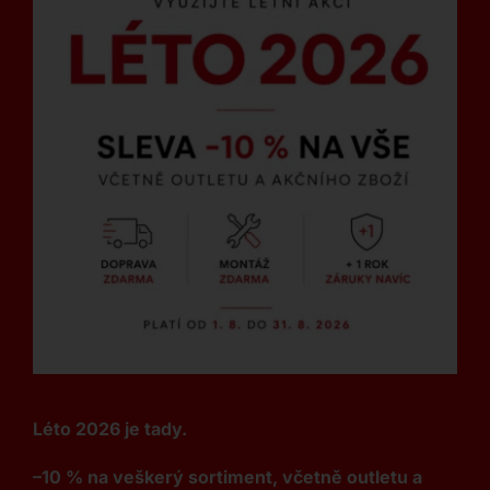
Léto 2026 je tady.
–10 % na veškerý sortiment, včetně outletu a