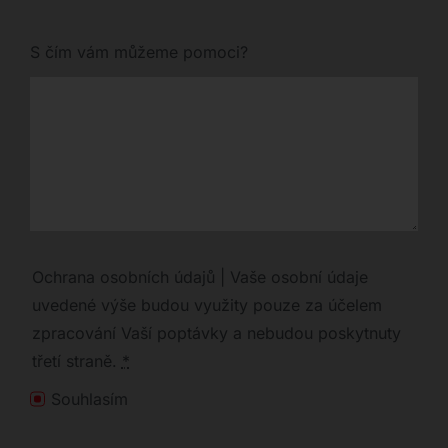
S čím vám můžeme pomoci?
Ochrana osobních údajů | Vaše osobní údaje
uvedené výše budou využity pouze za účelem
zpracování Vaší poptávky a nebudou poskytnuty
třetí straně.
*
Souhlasím