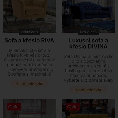
interiéru.
praktické konferenční
stolky pro váš maximální
komfort.
LoiudiceD
LoiudiceD
Sofa a křeslo RIVA
Luxusní sofa a
křeslo DIVINA
Minimalistické sofa a
křeslo Riva vás okouzlí
Sofa Divina je mistrovské
čistými liniemi a variabilní
dílo s dokonalým
podnoží v dřevěném či
prošíváním a výplní z
kovovém provedení.
husího peří, které nabízí
Dopřejte si maximální
maximální pohodlí.
komfort s čalouněním z
Vyberte si z bohaté škály
pravé kůže nebo kvalitních
Na objednávku
kůží či textilií a využijte i
textilií v široké škále barev.
praktickou rozkládací
Na objednávku
Tento stylový nábytek se
variantu pro plnohodnotné
díky elegantnímu designu
spaní.
a volitelné otočné základně
Outlet
Outlet
u křesla snadno přizpůsobí
každému interiéru.