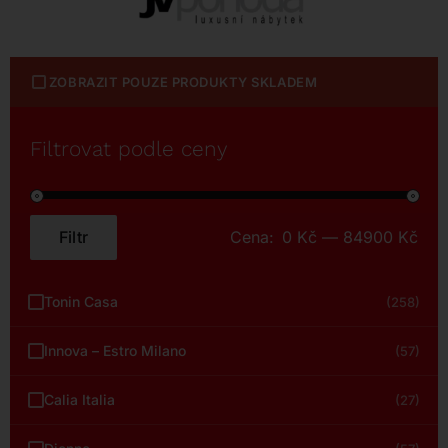
ZOBRAZIT POUZE PRODUKTY SKLADEM
Filtrovat podle ceny
Filtr
Cena:
0 Kč
—
84900 Kč
Minimální
Maximální
cena
cena
Tonin Casa
(258)
Innova – Estro Milano
(57)
Calia Italia
(27)