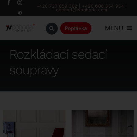
Přeskočit
+420 727 859 382
|
+420 606 354 934
|
obchod@jvpohoda.com
na
obsah
MENU
Poptávka
Úvod
Rozkládací sedací
soupravy
O nás
Katalog
Značky
Outlet