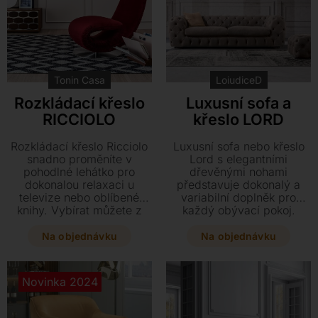
Kontakt
Tonin Casa
LoiudiceD
Rozkládací křeslo
Luxusní sofa a
RICCIOLO
křeslo LORD
Rozkládací křeslo Ricciolo
Luxusní sofa nebo křeslo
snadno proměníte v
Lord s elegantními
pohodlné lehátko pro
dřevěnými nohami
dokonalou relaxaci u
představuje dokonalý a
televize nebo oblíbené
variabilní doplněk pro
knihy. Vybírat můžete z
každý obývací pokoj.
bohaté škály potahů od
Vyberte si z široké škály
sametu až po luxusní
provedení od kompaktního
Na objednávku
Na objednávku
hovězí kůži v mnoha
křesla až po rozkládací
barevných odstínech.
pohovku s komfortní
Tento stylový a variabilní
matrací, vše v prvotřídním
Novinka 2024
kousek se díky svým
čalounění z pravé kůže či
kompaktním rozměrům
textilu. Nabídku doplňují
stane ozdobou každého
stylové taburety a