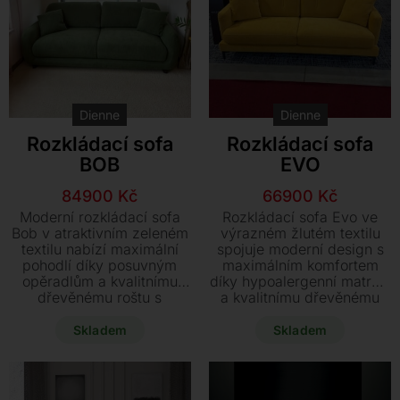
Dienne
Dienne
Rozkládací sofa
Rozkládací sofa
BOB
EVO
Původní
Aktuální
Původní
Aktuální
84900
Kč
66900
Kč
cena
cena
cena
cena
Moderní rozkládací sofa
Rozkládací sofa Evo ve
byla:
je:
byla:
je:
Bob v atraktivním zeleném
výrazném žlutém textilu
textilu nabízí maximální
spojuje moderní design s
117200 Kč.
84900 Kč.
102900 Kč.
66900 Kč.
pohodlí díky posuvným
maximálním komfortem
opěradlům a kvalitnímu
díky hypoalergenní matraci
dřevěnému roštu s
a kvalitnímu dřevěnému
hypoalergenní matrací.
roštu. Během několika
Během pár vteřin vytvoříte
sekund vytvoříte
Skladem
Skladem
plnohodnotné lůžko, které
plnohodnotné lůžko, které
je ideálním stylovým
je ideálním stylovým
řešením i do menších
řešením pro menší byty i
prostor. Využijte
pokoje pro hosty.