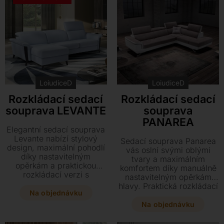
představ.
matrací.
LoiudiceD
LoiudiceD
Rozkládací sedací
Rozkládací sedací
souprava LEVANTE
souprava
PANAREA
Elegantní sedací souprava
Levante nabízí stylový
Sedací souprava Panarea
design, maximální pohodlí
vás oslní svými oblými
díky nastavitelným
tvary a maximálním
opěrkám a praktickou
komfortem díky manuálně
rozkládací verzi s
nastavitelným opěrkám
plnohodnotným lůžkem.
hlavy. Praktická rozkládací
Vyberte si z široké škály
Na objednávku
verze s kvalitní matrací
luxusních kůží či textilií a
zajistí plnohodnotné spaní,
Na objednávku
přizpůsobte si rozměry i
zatímco široký výběr kůží
provedení přesně svému
a látek umožní dokonalé