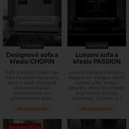
jedinečnou akční cenu za
tento vystavený kus, který
je k dodání ihned.
LoiudiceD
LoiudiceD
Designové sofa a
Luxusní sofa a
křeslo CHOPIN
křeslo PASSION
Sofa a křeslo Chopin vás
Luxusní kolekce Passion v
oslní luxusním designem,
elegantním designu nabízí
který v sobě důmyslně
stylové sofa, křesla i
ukrývá rozkládací
taburety, které lze ozdobit
mechanismus pro
originálními krystaly
plnohodnotné spaní.
Swarovski. Vyberte si z
Vyberte si z bohaté škály
bohaté škály kůží a látek a
textilních materiálů nebo
dopřejte si maximální
Na objednávku
Na objednávku
pravé kůže a přizpůsobte
pohodlí, které u rozkládací
si rozměry i provedení
varianty zajišťuje
přesně podle svých
plnohodnotné lůžko s
Novinka 2024