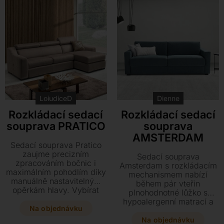
interiéru. Tento všestranný
sladění s vaším interiérem.
kousek lze doplnit také o
křeslo, taburet nebo
speciální matraci s
paměťovou pěnou.
LoiudiceD
Dienne
Rozkládací sedací
Rozkládací sedací
souprava PRATICO
souprava
AMSTERDAM
Sedací souprava Pratico
zaujme precizním
Sedací souprava
zpracováním bočnic i
Amsterdam s rozkládacím
maximálním pohodlím díky
mechanismem nabízí
manuálně nastavitelným
během pár vteřin
opěrkám hlavy. Vybírat
plnohodnotné lůžko s
můžete z nepřeberného
hypoalergenní matrací a
množství rozměrů, barev
Na objednávku
kvalitním roštem pro
kůží i látek, a navíc si
maximální komfort.
Na objednávku