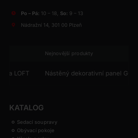
Po – Pá:
10 – 18,
So:
9 – 13
Nádražní 14, 301 00 Plzeň
Nejnovější produkty
FT
Nástěný dekorativní panel GONG
N
KATALOG
Sedací soupravy
Obývací pokoje