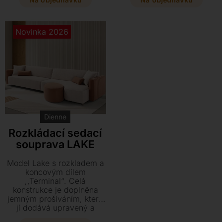
odkládací plochy.
během několika vteřin
proměníte v plnohodnotné
a pohodlné lůžko. Vyberte
Novinka 2026
si z bohaté nabídky
textilních materiálů a
přizpůsobte si rozměry i
provedení přesně svým
potřebám.
Dienne
Rozkládací sedací
souprava LAKE
Model Lake s rozkladem a
koncovým dílem
,,Terminal“. Celá
konstrukce je doplněna
jemným prošíváním, které
jí dodává upravený a
sjednocený vzhled, aniž