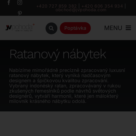
Přeskočit
+420 727 859 382
|
+420 606 354 934
|
obchod@jvpohoda.com
na
obsah
MENU
Poptávka
Úvod
Ratanový nábytek
O nás
Nabízíme mimořádně precizně zpracovaný luxusní
ratanový nábytek, který vyniká nadčasovým
designem a špičkovou kvalitou zpracování.
Katalog
Vybraný indonéský ratan, zpracovávaný v rukou
zkušených řemeslníků podle návrhů světových
designérů, vytváří harmonii, které jen málokterý
milovník krásného nábytku odolá.
Značky
Outlet