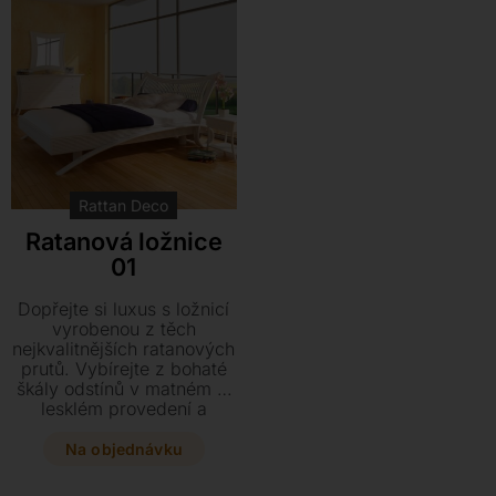
Rattan Deco
Ratanová ložnice
01
Dopřejte si luxus s ložnicí
vyrobenou z těch
nejkvalitnějších ratanových
prutů. Vybírejte z bohaté
škály odstínů v matném či
lesklém provedení a
vytvořte si stylové místo
pro svůj odpočinek.
Na objednávku