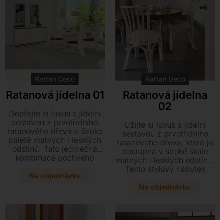
ceny přečalounit sedáky
podle vlastního vkusu.
Rattan Deco
Rattan Deco
Ratanová jídelna 01
Ratanová jídelna
02
Dopřejte si luxus s jídelní
sestavou z prvotřídního
Užijte si luxus s jídelní
ratanového dřeva v široké
sestavou z prvotřídního
paletě matných i lesklých
ratanového dřeva, která je
odstínů. Tato jedinečná
dostupná v široké škále
kombinace poctivého
matných i lesklých odstínů.
řemesla a kvalitních
Tento stylový nábytek
španělských látek vnese
Na objednávku
doplňují kvalitní španělské
do vašeho interiéru styl a
látky, které podtrhnou
Na objednávku
eleganci.
eleganci vašeho interiéru.