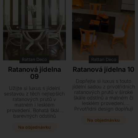
Rattan Deco
Rattan Deco
Ratanová jídelna
Ratanová jídelna 10
09
Dopřejte si luxus s touto
jídelní sadou z prvotřídních
Užijte si luxus s jídelní
ratanových prutů v široké
sestavou z těch nejlepších
škále odstínů a matném či
ratanových prutů v
lesklém provedení.
matném i lesklém
Prvotřídní design doplňují
provedení. Bohatá škála
kvalitní španělské látky,
barevných odstínů
které vaší jídelně dodají
Na objednávku
doplněná o kvalitní
punc exkluzivity.
španělské látky dodá
Na objednávku
vašemu interiéru styl a