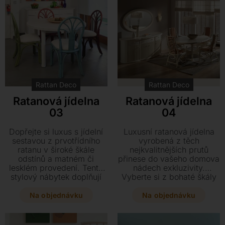
Rattan Deco
Rattan Deco
Ratanová jídelna
Ratanová jídelna
03
04
Dopřejte si luxus s jídelní
Luxusní ratanová jídelna
sestavou z prvotřídního
vyrobená z těch
ratanu v široké škále
nejkvalitnějších prutů
odstínů a matném či
přinese do vašeho domova
lesklém provedení. Tento
nádech exkluzivity.
stylový nábytek doplňují
Vyberte si z bohaté škály
vysoce kvalitní španělské
odstínů v matném či
látky pro váš maximální
lesklém provedení
Na objednávku
Na objednávku
komfort.
doplněném o prvotřídní
španělské látky.