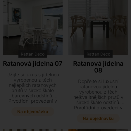
Rattan Deco
Rattan Deco
Ratanová jídelna 07
Ratanová jídelna
08
Užijte si luxus s jídelnou
vyrobenou z těch
Dopřejte si luxusní
nejlepších ratanových
ratanovou jídelnu
prutů v široké škále
vyrobenou z těch
barevných odstínů.
nejkvalitnějších prutů v
Prvotřídní provedení v
široké škále odstínů.
matu či lesku doplňují
Prvotřídní provedení v
kvalitní španělské látky pro
Na objednávku
matu či lesku doplňují
váš dokonalý interiér.
španělské látky té nejvyšší
Na objednávku
jakosti.