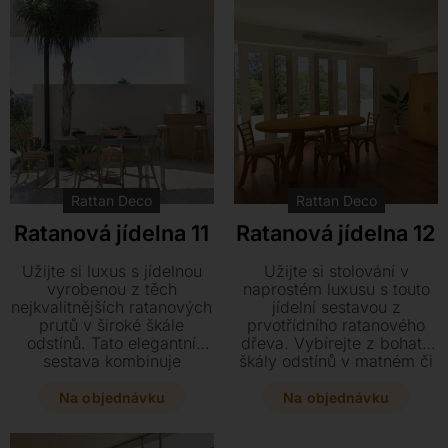
eleganci.
Rattan Deco
Rattan Deco
Ratanová jídelna 11
Ratanová jídelna 12
Užijte si luxus s jídelnou
Užijte si stolování v
vyrobenou z těch
naprostém luxusu s touto
nejkvalitnějších ratanových
jídelní sestavou z
prutů v široké škále
prvotřídního ratanového
odstínů. Tato elegantní
dřeva. Vybírejte z bohaté
sestava kombinuje
škály odstínů v matném či
prvotřídní ratanové dřevo s
lesklém provedení, které
kvalitními španělskými
doplňují kvalitní španělské
Na objednávku
Na objednávku
látkami pro váš dokonalý
látky.
interiér.