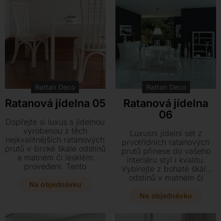
Rattan Deco
Rattan Deco
Ratanová jídelna 05
Ratanová jídelna
06
Dopřejte si luxus s jídelnou
vyrobenou z těch
Luxusní jídelní set z
nejkvalitnějších ratanových
prvotřídních ratanových
prutů v široké škále odstínů
prutů přinese do vašeho
a matném či lesklém
interiéru styl i kvalitu.
provedení. Tento
Vybírejte z bohaté škály
výjimečný kousek doplňují
odstínů v matném či
prvotřídní španělské látky,
Na objednávku
lesklém provedení
které podtrhují jeho
doplněných o prvotřídní
Na objednávku
eleganci a styl.
španělské látky.