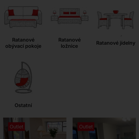
Kontakt
Ratanové
Ratanové
Ratanové jídelny
obývací pokoje
ložnice
Ostatní
Outlet
Outlet