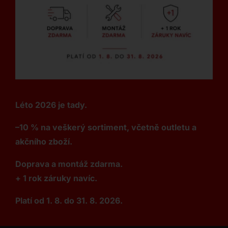
Léto 2026 je tady.
–10 % na veškerý sortiment, včetně outletu a
akčního zboží.
Doprava a montáž zdarma.
+ 1 rok záruky navíc.
Platí od 1. 8. do 31. 8. 2026.