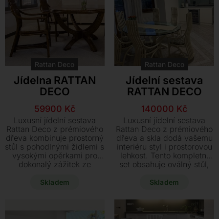
Rattan Deco
Rattan Deco
Jídelna RATTAN
Jídelní sestava
DECO
RATTAN DECO
Původní
Aktuální
Původní
Aktuální
59900
Kč
140000
Kč
cena
cena
cena
cena
Luxusní jídelní sestava
Luxusní jídelní sestava
byla:
je:
byla:
je:
Rattan Deco z prémiového
Rattan Deco z prémiového
dřeva kombinuje prostorný
dřeva a skla dodá vašemu
107450 Kč.
59900 Kč.
262000 Kč.
140000 Kč.
stůl s pohodlnými židlemi s
interiéru styl i prostorovou
vysokými opěrkami pro
lehkost. Tento kompletní
dokonalý zážitek ze
set obsahuje oválný stůl,
stolování. Využijte
šest komfortních židlí,
jedinečnou šanci a pořiďte
prostorný příborník a
Skladem
Skladem
si tento exkluzivní
designové zrcadlo za
vystavený model se slevou
výjimečnou akční cenu.
47.550 Kč.
Využijte jedinečnou
možnost nechat si v rámci