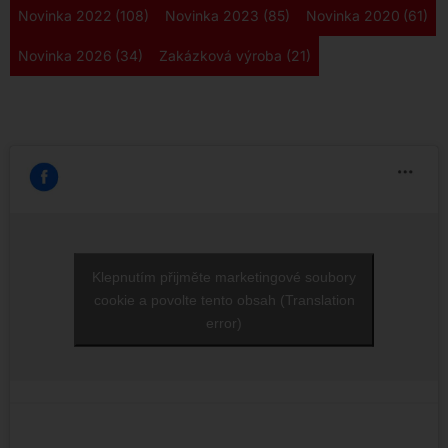
Novinka 2022
(108)
Novinka 2023
(85)
Novinka 2020
(61)
Novinka 2026
(34)
Zakázková výroba
(21)
Klepnutím přijměte marketingové soubory
cookie a povolte tento obsah (Translation
error)