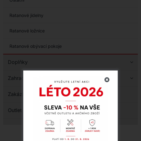
Ratanové jídelny
Ratanové ložnice
Ratanové obývací pokoje
Doplňky
Zahradní nábytek
Zakázková výroba
Outlet