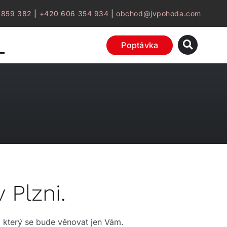
 859 382
|
+420 606 354 934
|
obchod@jvpohoda.com
Poptávka
 Plzni.
 který se bude věnovat jen Vám.