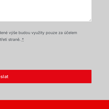
dené výše budou využity pouze za účelem
řetí straně.
*
slat