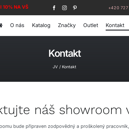
I 10% NA VŠE!
+420 727
O nás
Katalog
Značky
Outlet
Kontakt
Kontakt
JV
Kontakt
tujte náš showroom v
roomu bude připraven zodpovědný a proškolený pracovník,