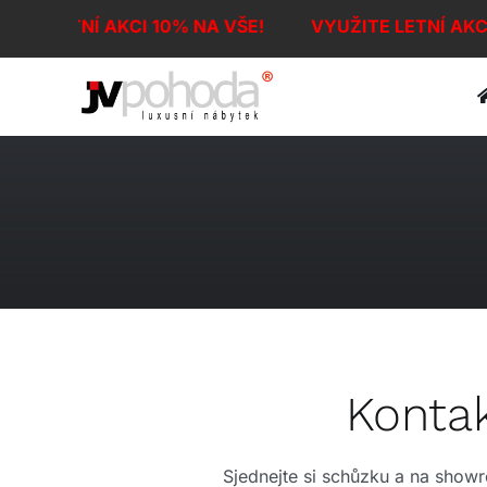
Přeskočit
ITE LETNÍ AKCI 10% NA VŠE!
VYUŽITE LETNÍ AKC
na
obsah
Kontak
Sjednejte si schůzku a na show