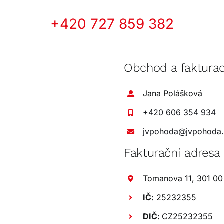
+420 727 859 382
Obchod a faktura
Jana Polášková
+420 606 354 934
jvpohoda@jvpohoda
Fakturační adresa
Tomanova 11, 301 00
IČ:
25232355
DIČ:
CZ25232355