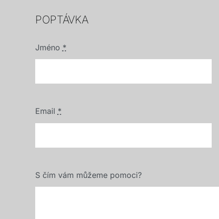
POPTÁVKA
Jméno
*
Email
*
S čím vám můžeme pomoci?