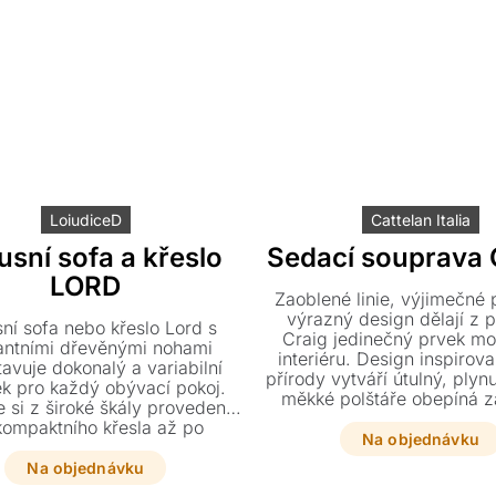
LoiudiceD
Cattelan Italia
usní sofa a křeslo
Sedací souprava
LORD
Zaoblené linie, výjimečné 
výrazný design dělají z 
ní sofa nebo křeslo Lord s
Craig jedinečný prvek m
antními dřevěnými nohami
interiéru. Design inspirov
avuje dokonalý a variabilní
přírody vytváří útulný, plyn
k pro každý obývací pokoj.
měkké polštáře obepíná 
 si z široké škály provedení
opěradlo a dominantní p
kompaktního křesla až po
dodává pocit soukromého ú
Na objednávku
ádací pohovku s komfortní
, vše v prvotřídním čalounění
Na objednávku
vé kůže či textilu. Nabídku