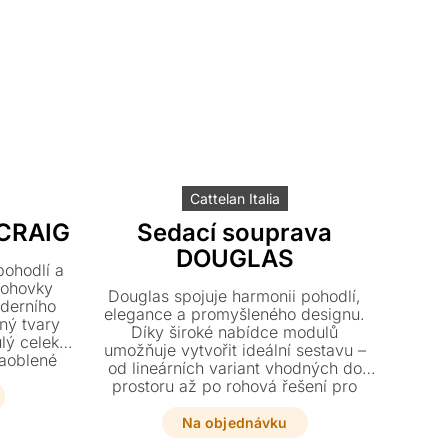
Cattelan Italia
 CRAIG
Sedací souprava
DOUGLAS
pohodlí a
pohovky
Douglas spojuje harmonii pohodlí,
oderního
elegance a promyšleného designu.
aný tvary
Díky široké nabídce modulů
ulý celek –
umožňuje vytvořit ideální sestavu –
zaoblené
od lineárních variant vhodných do
odručkám
prostoru až po rohová řešení pro
točiště.
relaxaci a společenské chvíle.
Na objednávku