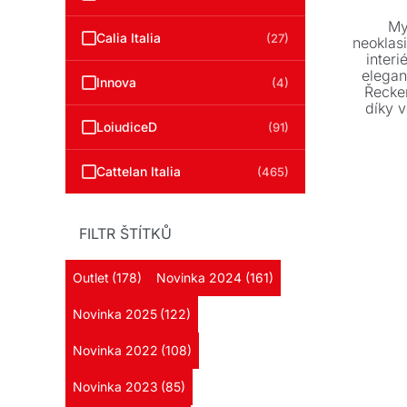
My
Calia Italia
(27)
neoklasi
interi
elegan
Innova
(4)
Řecke
díky 
směsí 
LoiudiceD
(91)
Cattelan Italia
(465)
FILTR ŠTÍTKŮ
Outlet
(178)
Novinka 2024
(161)
Novinka 2025
(122)
Novinka 2022
(108)
Novinka 2023
(85)