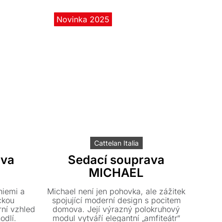
Novinka 2025
Cattelan Italia
ava
Sedací souprava
MICHAEL
niemi a
Michael není jen pohovka, ale zážitek
ckou
spojující moderní design s pocitem
ní vzhled
domova. Její výrazný polokruhový
odlí.
modul vytváří elegantní „amfiteátr“