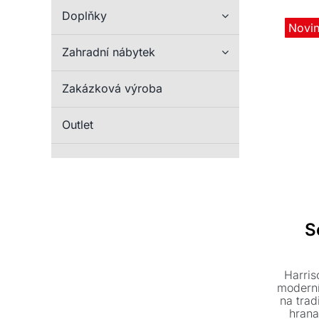
doplňuj
Doplňky
konfere
Novi
Zahradní nábytek
Zakázková výroba
Outlet
S
Harris
modern
na trad
hrana