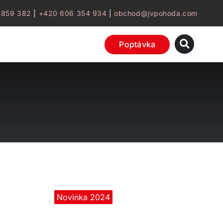
 859 382
|
+420 606 354 934
|
obchod@jvpohoda.com
Poptávka
Novinka 2024