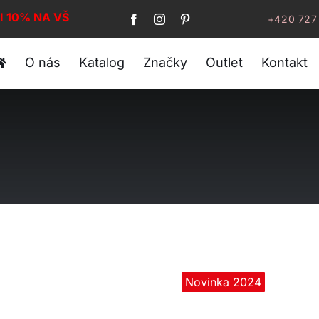
I 10% NA VŠE!
+420 727
O nás
Katalog
Značky
Outlet
Kontakt
Novinka 2024