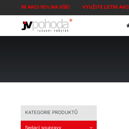
Přeskočit
ITE LETNÍ AKCI 10% NA VŠE!
VYUŽITE LETNÍ AKC
na
obsah
KATEGORIE PRODUKTŮ
Sedací soupravy