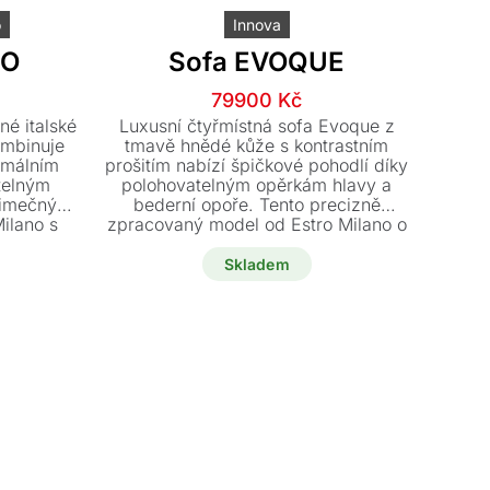
o
Innova
SO
Sofa EVOQUE
í
í
Původní
Aktuální
79900
Kč
cena
cena
né italské
Luxusní čtyřmístná sofa Evoque z
byla:
je:
ombinuje
tmavě hnědé kůže s kontrastním
imálním
prošitím nabízí špičkové pohodlí díky
Kč.
Kč.
189400 Kč.
79900 Kč.
telným
polohovatelným opěrkám hlavy a
jimečný
bederní opoře. Tento precizně
ilano s
zpracovaný model od Estro Milano o
ladem a
rozměrech 246 x 109 cm je nyní k
odněnou
dispozici za akční cenu s výraznou
Skladem
slevou. Vystavený kus je skladem a
připraven k okamžitému odběru.