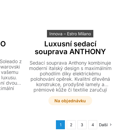
Innova – Estro Milano
DO
Luxusní sedací
souprava ANTHONY
í
í
 Soleado z
Sedací souprava Anthony kombinuje
 Swarovski
moderní italský design s maximálním
á vašemu
 Kč.
Kč.
pohodlím díky elektrickému
 luxusu.
polohování opěrek. Kvalitní dřevěná
ání dvou
konstrukce, prodyšné lamely a
imální
prémiové kůže či textilie zaručují
elným
dlouhou životnost i zdravé sezení.
ecizně
Na objednávku
a Salotti
dání za
1
2
3
4
Další