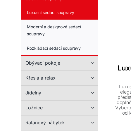
Luxusní sedací soupravy
Moderní a designové sedací
soupravy
Rozkládací sedací soupravy
Obývací pokoje
Lux
Křesla a relax
Luxus
eleg
Jídelny
předst
doplně
Vyberte
Ložnice
od 
rozkl
Ratanový nábytek
matrací
z pra