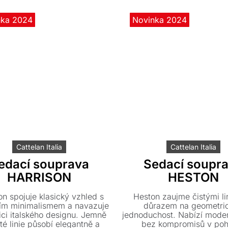
í stylové taburety a praktické
nční stolky pro váš maximální
nka 2024
Novinka 2024
komfort.
Cattelan Italia
Cattelan Italia
edací souprava
Sedací soupr
HARRISON
HESTON
on spojuje klasický vzhled s
Heston zaujme čistými li
ím minimalismem a navazuje
důrazem na geometri
ici italského designu. Jemně
jednoduchost. Nabízí moder
té linie působí elegantně a
bez kompromisů v poh