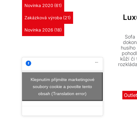
Novinka 2020
(61)
Lux
Zakázková výroba
(21)
Novinka 2026
(18)
Sofa 
dokon
husího 
pohodl
kůží či 
rozklád
Klepnutím přijměte marketingové
soubory cookie a povolte tento
obsah (Translation error)
Outle