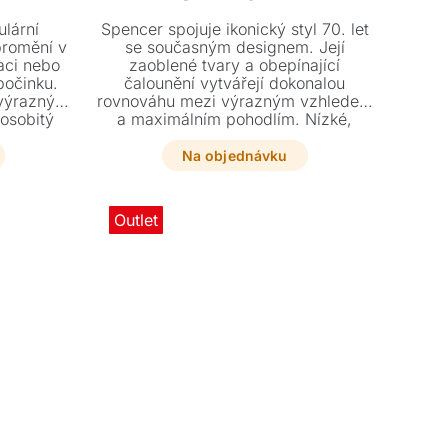
ulární
Spencer spojuje ikonický styl 70. let
promění v
se současným designem. Její
aci nebo
zaoblené tvary a obepínající
počinku.
čalounění vytvářejí dokonalou
výrazný
rovnováhu mezi výrazným vzhledem
 osobitý
a maximálním pohodlím. Nízké,
sed nabízí
uvolněné sezení a téměř neviditelné
tváří
nožky dodávají pohovce vzhled, jako
Na objednávku
u.
by přirozeně splývala s podlahou.
Outlet