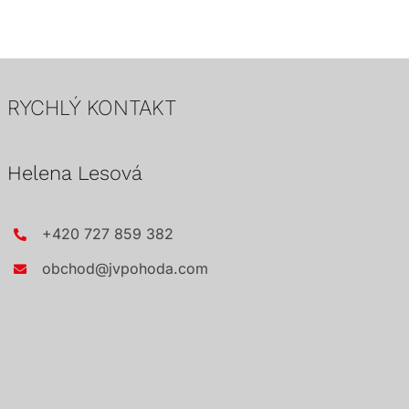
RYCHLÝ KONTAKT
Helena Lesová
+420 727 859 382
obchod@jvpohoda.com