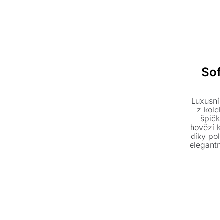
So
Luxusní
z kole
špičk
hovězí 
díky po
elegant
konstruk