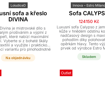
LoiudiceD
Innova – Estro Milan
usní sofa a křeslo
Sofa CALYP
DIVINA
Původn
Aktuáln
124150
Kč
cena
cena
Luxusní sofa Calypso z jem
Divina je mistrovské dílo s
byla:
je:
kůže v hnědém odstínu k
alým prošíváním a výplní z
nadčasový design s max
155200 
124150 
peří, které nabízí maximální
pohodlím díky polohova
í. Vyberte si z bohaté škály
opěrkám hlavy. Tento vý
textilií a využijte i praktickou
prvek od výrobce Estro M
ací variantu pro plnohodnotné
bronzovými nohami je sk
spaní.
ihned k dodání za zvýh
Skladem
Na objednávku
cenu.
t
Outlet