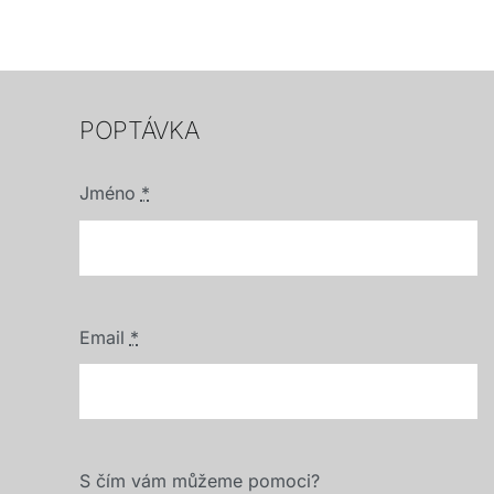
POPTÁVKA
Jméno
*
Email
*
S čím vám můžeme pomoci?