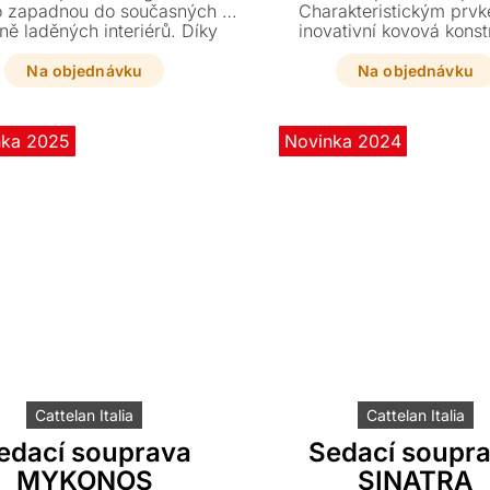
 zapadnou do současných i
Charakteristickým prvk
ně laděných interiérů. Díky
inovativní kovová kons
 opěrným polštářům a lehce
područky s měkkým polštář
lehčenému sedáku nabízí
dodává pohovce jedinečn
Na objednávku
Na objednávku
maximální pohodlí.
nka 2025
Novinka 2024
Cattelan Italia
Cattelan Italia
edací souprava
Sedací soupr
MYKONOS
SINATRA