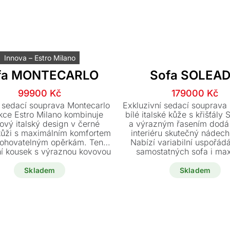
Innova – Estro Milano
fa MONTECARLO
Sofa SOLEA
Původní
Aktuální
Původn
Aktuáln
99900
Kč
179000
Kč
cena
cena
cena
cena
 sedací souprava Montecarlo
Exkluzivní sedací souprava
byla:
je:
byla:
je:
kce Estro Milano kombinuje
bílé italské kůže s křišťály
ový italský design v černé
a výrazným řasením dod
139000 Kč.
99900 Kč.
309600
179000 
kůži s maximálním komfortem
interiéru skutečný nádech
lohovatelným opěrkám. Tento
Nabízí variabilní uspořád
ní kousek s výraznou kovovou
samostatných sofa i max
cí je nyní k dispozici skladem
komfort díky polohovat
za akční cenu.
opěrkám hlavy. Tento pr
Skladem
Skladem
zpracovaný komplet od Alp
je skladem a ihned k do
výjimečnou cenu.