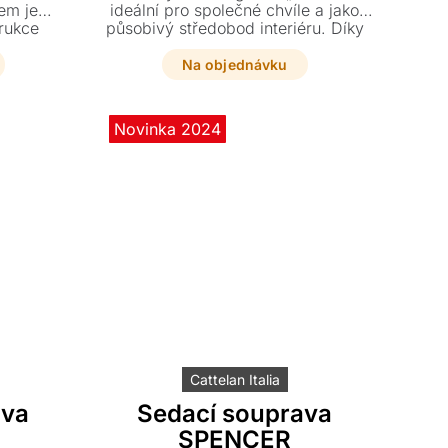
em je
ideální pro společné chvíle a jako
trukce
působivý středobod interiéru. Díky
em, která
jemně zaobleným tvarům a menší
ý výraz.
hloubce se snadno přizpůsobí i
Na objednávku
menším prostorům.
Novinka 2024
Cattelan Italia
ava
Sedací souprava
SPENCER