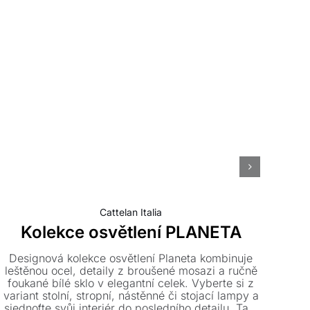
Cattelan Italia
Kolekce osvětlení PLANETA
D
Designová kolekce osvětlení Planeta kombinuje
Nás
leštěnou ocel, detaily z broušené mosazi a ručně
cm 
foukané bílé sklo v elegantní celek. Vyberte si z
variant stolní, stropní, nástěnné či stojací lampy a
de
sjednoťte svůj interiér do posledního detailu. Tato
m