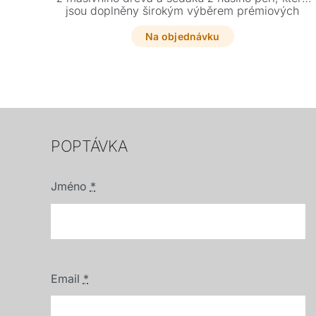
jsou doplněny širokým výběrem prémiových
potahů od sametu až po kůži nubuk. Tento
designový skvost se stane neuvěřitelně
Na objednávku
pohodlnou ozdobou každého moderního
obývacího pokoje.
POPTÁVKA
Jméno
*
Email
*