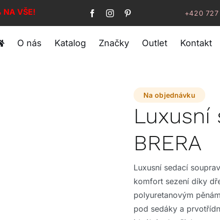
% NA VŠE!
+420 727
O nás
Katalog
Značky
Outlet
Kontakt
Na objednávku
Luxusní 
BRERA
Luxusní sedací souprav
komfort sezení díky d
polyuretanovým pěnám.
pod sedáky a prvotřídní