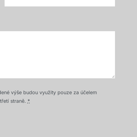
dené výše budou využity pouze za účelem
řetí straně.
*