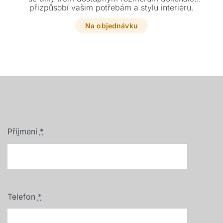
přizpůsobí vašim potřebám a stylu interiéru.
Na objednávku
Příjmení
*
Telefon
*