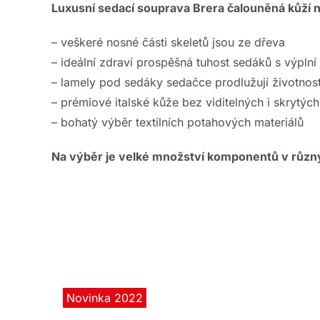
Luxusní sedací souprava Brera čalouněná kůží n
– veškeré nosné části skeletů jsou ze dřeva
– ideální zdraví prospěšná tuhost sedáků s výpln
– lamely pod sedáky sedačce prodlužují životnos
– prémiové italské kůže bez viditelných i skrytých
– bohatý výběr textilních potahových materiálů
Na výběr je velké množství komponentů v růz
Novinka 2022