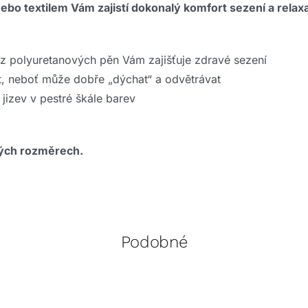
ebo textilem Vám zajistí dokonalý komfort sezení a relax
í z polyuretanových pěn Vám zajišťuje zdravé sezení
t, neboť může dobře „dýchat“ a odvětrávat
 jizev v pestré škále barev
ných rozměrech.
Podobné