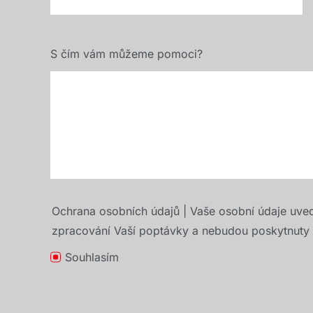
S čím vám můžeme pomoci?
Ochrana osobních údajů | Vaše osobní údaje uve
zpracování Vaší poptávky a nebudou poskytnuty t
Souhlasím