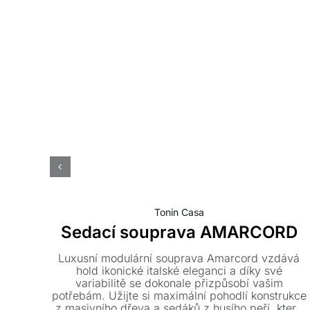
Tonin Casa
Sedací souprava AMARCORD
Luxusní modulární souprava Amarcord vzdává
hold ikonické italské eleganci a díky své
variabilitě se dokonale přizpůsobí vašim
potřebám. Užijte si maximální pohodlí konstrukce
z masivního dřeva a sedáků z husího peří, které