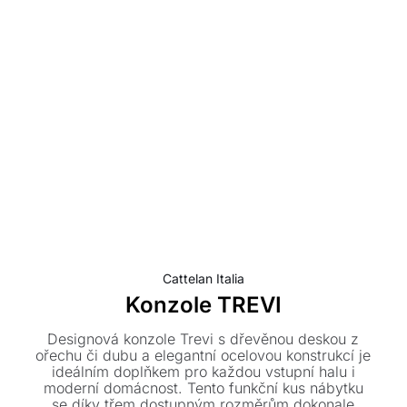
Cattelan Italia
Konzole TREVI
Designová konzole Trevi s dřevěnou deskou z
ořechu či dubu a elegantní ocelovou konstrukcí je
ideálním doplňkem pro každou vstupní halu i
moderní domácnost. Tento funkční kus nábytku
se díky třem dostupným rozměrům dokonale