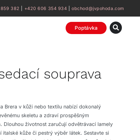
 859 382
|
+420 606 354 934
|
obchod@jvpohoda.com
Poptávka
sedací souprava
a Brera v kůži nebo textilu nabízí dokonalý
řevěnému skeletu a zdraví prospěšným
 Dlouhou životnost zaručují odvětrávací lamely
 italské kůže či pestrý výběr látek. Sestavte si