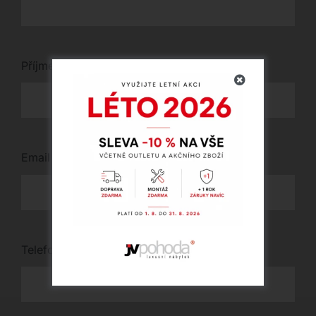
Příjmení
*
Email
*
Telefon
*