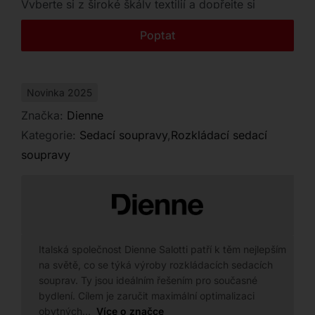
Vyberte si z široké škály textilií a dopřejte si
Kontakt
luxusní odpočinek v italském designu.
Poptat
Novinka 2025
Značka:
Dienne
Kategorie:
Sedací soupravy
,
Rozkládací sedací
soupravy
Italská společnost Dienne Salotti patří k těm nejlepším
na světě, co se týká výroby rozkládacích sedacích
souprav. Ty jsou ideálním řešením pro současné
bydlení. Cílem je zaručit maximální optimalizaci
obytných…
Více o značce