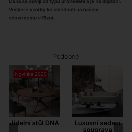
Cena se odvíjí od typu provedení a je na doptání.
Veškeré vzorky ke shlédnutí na našem
showroomu v Plzni.
Podobné
Novinka 2020
Ozzio
Innova – Estro Milano
Jídelní stůl DNA
Luxusní sedací
souprava