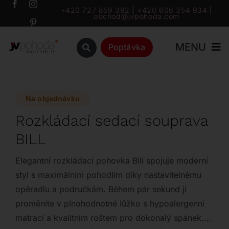
Přeskočit
+420 727 859 382
|
+420 606 354 934
|
obchod@jvpohoda.com
na
obsah
MENU
Poptávka
Úvod
Na objednávku
O nás
Rozkládací sedací souprava
BILL
Katalog
Elegantní rozkládací pohovka Bill spojuje moderní
Značky
styl s maximálním pohodlím díky nastavitelnému
opěradlu a područkám. Během pár sekund ji
proměníte v plnohodnotné lůžko s hypoalergenní
Outlet
matrací a kvalitním roštem pro dokonalý spánek.