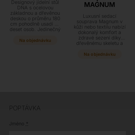
Designový jídelní stůl
MAGNUM
DNA s ocelovou
základnou a dřevěnou
Luxusní sedací
deskou o průměru 180
souprava Magnum v
cm pohodlně usadí až
kůži nebo textilu nabízí
deset osob. Jedinečný
dokonalý komfort a
zážitek ze stolování
zdravé sezení díky
zajišťuje keramický
Na objednávku
dřevěnému skeletu a
středový panel o
kvalitním pěnám.
průměru 100 cm, který
Vyberte si z bohaté
Na objednávku
je plně otočný o 360°.
škály barev i
Vyberte si z
komponentů a dopřejte
elegantních odstínů
svému interiéru
podnože i desky a
prémiový italský
dopřejte svému
design s dlouhou
interiéru tento luxusní
životností.
kousek s
nastavitelnými
nožkami.
POPTÁVKA
Jméno
*