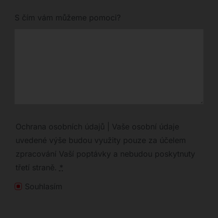
S čím vám můžeme pomoci?
Ochrana osobních údajů | Vaše osobní údaje
uvedené výše budou využity pouze za účelem
zpracování Vaší poptávky a nebudou poskytnuty
třetí straně.
*
Souhlasím