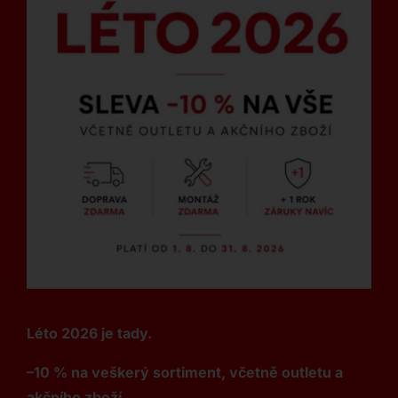
Léto 2026 je tady.
–10 % na veškerý sortiment, včetně outletu a
akčního zboží.