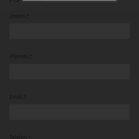
Jméno
*
Příjmení
*
Email
*
Telefon
*