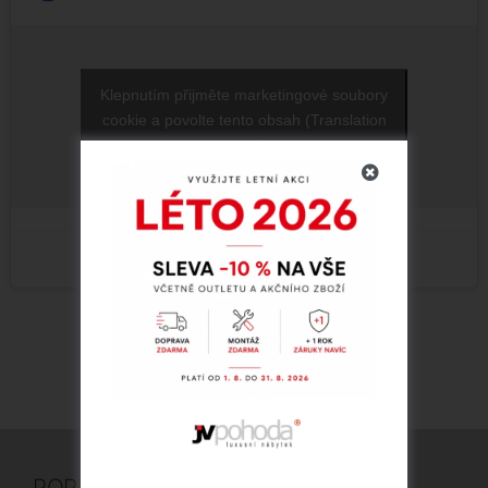
Klepnutím přijměte marketingové soubory
cookie a povolte tento obsah (Translation
error)
POPTÁVKA