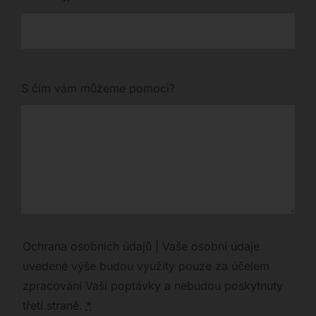
S čím vám můžeme pomoci?
Ochrana osobních údajů | Vaše osobní údaje
uvedené výše budou využity pouze za účelem
zpracování Vaší poptávky a nebudou poskytnuty
třetí straně.
*