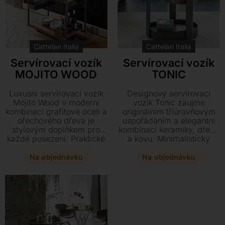
pohodlí.
Cattelan Italia
Cattelan Italia
Servírovací vozík
Servírovací vozík
MOJITO WOOD
TONIC
Luxusní servírovací vozík
Designový servírovací
Mojito Wood v moderní
vozík Tonic zaujme
kombinaci grafitové oceli a
originálním tříúrovňovým
ořechového dřeva je
uspořádáním a elegantní
stylovým doplňkem pro
kombinací keramiky, dřeva
každé posezení. Praktické
a kovu. Minimalistický
odkládací přihrádky na
vzhled s integrovaným
suroviny a elegantní
madlem a skrytými kolečky
Na objednávku
Na objednávku
design o rozměrech 80 x
z něj činí stylový i
45 x 70 cm perfektně
praktický doplněk pro
doplní váš domácí bar.
každý moderní interiér.
Tento luxusní kousek o
rozměrech 80 x 45 x 70
cm je ideální volbou pro
náročné stolování.