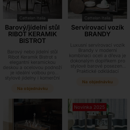
Kontakt
Cattelan Italia
Cattelan Italia
Barový/jídelní stůl
Servírovací vozík
RIBOT KERAMIK
BRANDY
BISTROT
Luxusní servírovací vozík
Brandy v moderní
Barový nebo jídelní stůl
kombinaci oceli a dřeva je
Ribot Keramik Bistrot s
dokonalým doplňkem pro
elegantní keramickou
stylové barové posezení.
deskou a ocelovou podnoží
Praktické odkládací
je ideální volbou pro
přihrádky a elegantní
stylové jídelny i komerční
provedení v ořechu či
Na objednávku
prostory. Vyberte si z
dubu s grafitovou
několika rozměrů a
Na objednávku
konstrukcí o rozměrech
barevných variant ten
93,5 x 35 x 70 cm povýší
pravý kousek, který
váš interiér na novou
perfektně doplní váš
Novinka 2025
úroveň.
interiér. Tento designový
prvek nabízí prvotřídní
materiály a variabilitu
výšky pro maximální