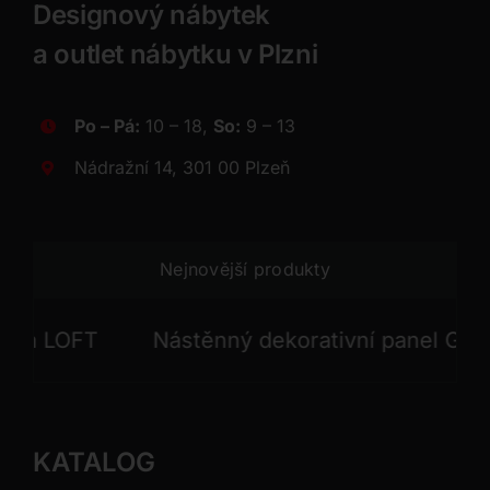
Designový nábytek
a outlet nábytku v Plzni
Po – Pá:
10 – 18,
So:
9 – 13
Nádražní 14, 301 00 Plzeň
Nejnovější produkty
LOFT
Nástěnný dekorativní panel GONG
KATALOG