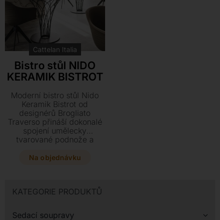
Cattelan Italia
Bistro stůl NIDO
KERAMIK BISTROT
Moderní bistro stůl Nido
Keramik Bistrot od
designérů Brogliato
Traverso přináší dokonalé
spojení umělecky
tvarované podnože a
luxusní keramické desky.
Tento stylový kousek dodá
Na objednávku
vašemu interiéru
vzdušnost a eleganci, ať
už hledáte ideální
KATEGORIE PRODUKTŮ
kavárenský stolek nebo
menší jídelní stůl.
Sedací soupravy