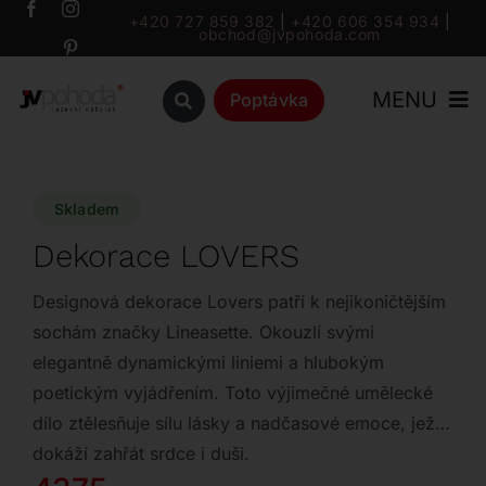
Přeskočit
+420 727 859 382
|
+420 606 354 934
|
obchod@jvpohoda.com
na
obsah
MENU
Poptávka
Úvod
Skladem
O nás
Dekorace LOVERS
Katalog
Designová dekorace Lovers patří k nejikoničtějším
sochám značky Lineasette. Okouzlí svými
elegantně dynamickými liniemi a hlubokým
Značky
poetickým vyjádřením. Toto výjimečné umělecké
dílo ztělesňuje sílu lásky a nadčasové emoce, jež
Outlet
dokáží zahřát srdce i duši.