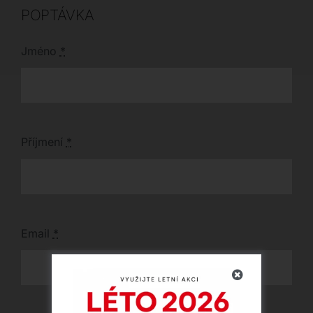
POPTÁVKA
Jméno
*
Příjmení
*
Email
*