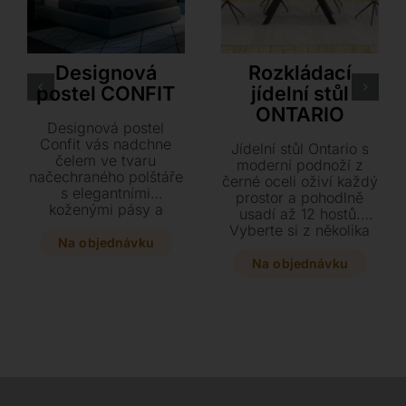
Ozzio
Akante
Designová
Rozkládací
postel CONFIT
jídelní stůl
ONTARIO
Designová postel
Confit vás nadchne
Jídelní stůl Ontario s
čelem ve tvaru
moderní podnoží z
načechraného polštáře
černé oceli oživí každý
s elegantními
prostor a pohodlně
koženými pásy a
usadí až 12 hostů.
luxusním čalouněním
Vyberte si z několika
dle vašeho výběru.
Na objednávku
rozměrů a široké škály
Tato stylová postel je
keramických desek
Na objednávku
vybavena praktickým
přesně podle vašeho
úložným boxem i rošty
vkusu. Navštivte náš
a je dostupná ve dvou
showroom v Plzni a
komfortních
prohlédněte si všechny
velikostech.
vzorky materiálů
osobně.