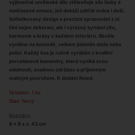
výjimečné umělecké dílo ztělesňuje sílu lásky a
nadčasové emoce, jež dokáží zahřát srdce i duši.
Sofistikovaný design a precizní zpracování z ní
činí nejen dekoraci, ale i výrazný symbol citu,
harmonie a krásy v každém interiéru.
Skvěle
vynikne na komodě, velkém jídelním stole nebo
polici. Každý kus je ručně vyráběn z kvalitní
porcelánové kameniny, která vyniká svou
odolností, snadnou údržbou a příjemným
matným povrchem. K dodání ihned.
Skladem: 1 ks
Stav: Nový
Rozměry:
8 x 8 x v. 43 cm