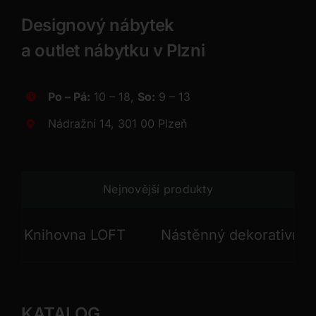
Designový nábytek
a outlet nábytku v Plzni
Po – Pá:
10 – 18,
So:
9 – 13
Nádražní 14, 301 00 Plzeň
Nejnovější produkty
Knihovna LOFT
Nástěnný dekorativní pan
KATALOG