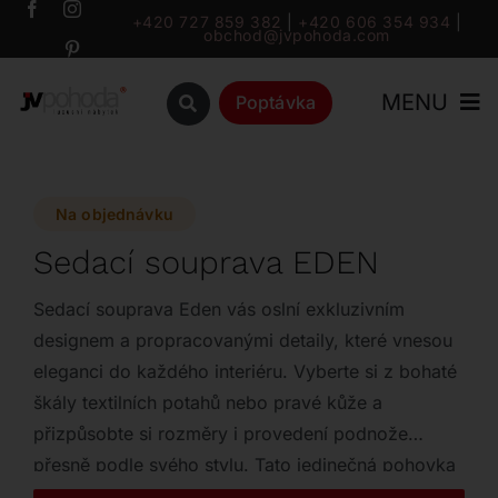
Přeskočit
+420 727 859 382
|
+420 606 354 934
|
obchod@jvpohoda.com
na
obsah
MENU
Poptávka
Úvod
Na objednávku
O nás
Sedací souprava EDEN
Katalog
Sedací souprava Eden vás oslní exkluzivním
designem a propracovanými detaily, které vnesou
eleganci do každého interiéru. Vyberte si z bohaté
Značky
škály textilních potahů nebo pravé kůže a
přizpůsobte si rozměry i provedení podnože
Outlet
přesně podle svého stylu. Tato jedinečná pohovka
s konstrukcí ze dřeva a výplní z polyuretanové