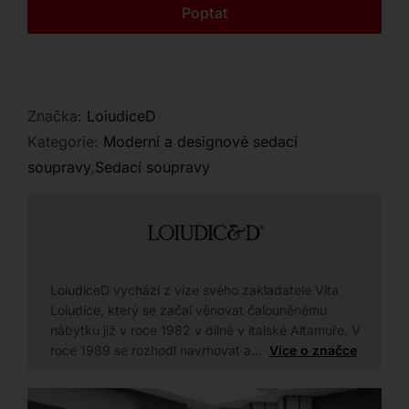
Kontakt
Poptat
pěny se stane nepřehlédnutelným prvkem vašeho
domova.
Značka:
LoiudiceD
Kategorie:
Moderní a designové sedací
soupravy
,
Sedací soupravy
LoiudiceD vychází z vize svého zakladatele Vita
Loiudice, který se začal věnovat čalouněnému
nábytku již v roce 1982 v dílně v italské Altamuře. V
roce 1989 se rozhodl navrhovat a…
Více o značce