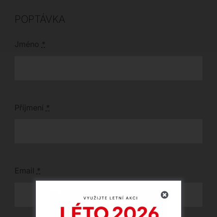
souprava z dřevěné
konstrukce a
POPTÁVKA
polyuretanové pěny je
dostupná také jako
křeslo či taburet.
Jméno
*
Příjmení
*
Email
*