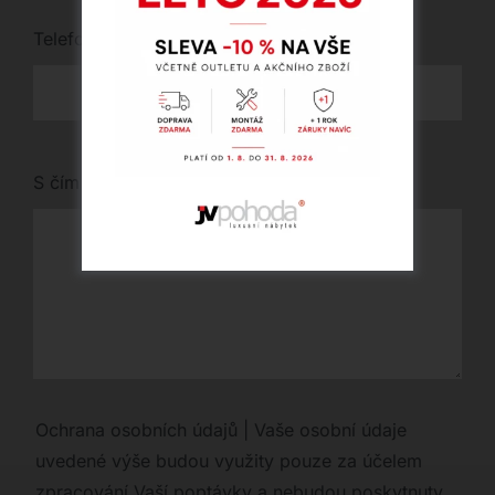
Telefon
*
S čím vám můžeme pomoci?
Ochrana osobních údajů | Vaše osobní údaje
uvedené výše budou využity pouze za účelem
zpracování Vaší poptávky a nebudou poskytnuty