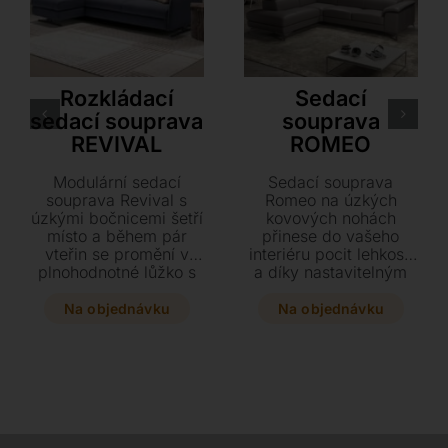
Dienne
LoiudiceD
Rozkládací
Sedací
sedací souprava
souprava
REVIVAL
ROMEO
Modulární sedací
Sedací souprava
souprava Revival s
Romeo na úzkých
úzkými bočnicemi šetří
kovových nohách
místo a během pár
přinese do vašeho
vteřin se promění v
interiéru pocit lehkosti
plnohodnotné lůžko s
a díky nastavitelným
hypoalergenní matrací.
opěrkám zajistí
Dopřejte si jedinečný
maximálně komfortní
Na objednávku
Na objednávku
komfort při spaní díky
sezení. Vybírejte z
kvalitnímu mechanismu
bohaté škály kvalitních
a vyberte si z bohaté
kůží i textilií a
nabídky textilních
přizpůsobte si
potahů přesně podle
provedení i rozměry
svého stylu.
přesně svým
potřebám. Tato