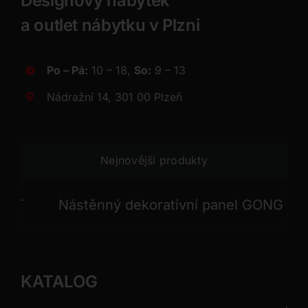
Designový nábytek
a outlet nábytku v Plzni
Po – Pá:
10 – 18,
So:
9 – 13
Nádražní 14, 301 00 Plzeň
Nejnovější produkty
Nástěnný dekorativní panel GONG
Ná
KATALOG