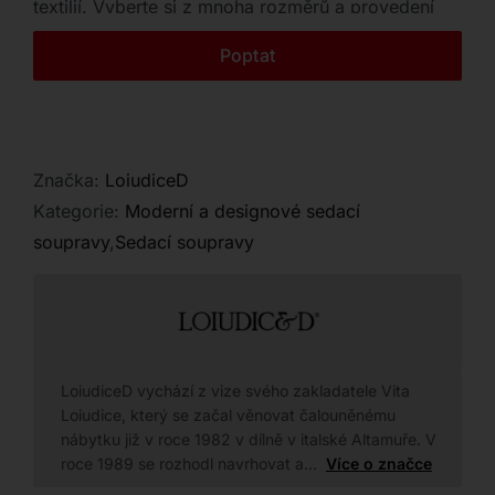
textilií. Vyberte si z mnoha rozměrů a provedení
Kontakt
včetně varianty pohodlného křesla.
Poptat
Značka:
LoiudiceD
Kategorie:
Moderní a designové sedací
soupravy
,
Sedací soupravy
LoiudiceD vychází z vize svého zakladatele Vita
Loiudice, který se začal věnovat čalouněnému
nábytku již v roce 1982 v dílně v italské Altamuře. V
roce 1989 se rozhodl navrhovat a…
Více o značce