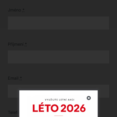
Jméno
*
Příjmení
*
Email
*
Telefon
*