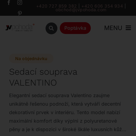
Přeskočit
+420 727 859 382
|
+420 606 354 934
|
obchod@jvpohoda.com
na
obsah
MENU
Poptávka
Úvod
Na objednávku
O nás
Sedací souprava
VALENTINO
Katalog
Elegantní sedací souprava Valentino zaujme
Značky
unikátně řešenou podnoží, která vytváří decentní
dekorativní prvek v interiéru. Tento model nabízí
maximální komfort díky výplni z polyuretanové
Outlet
pěny a je k dispozici v široké škále luxusních kůží i