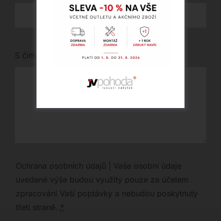
S čím vám můžeme pomoci?
Ochrana osobních údajů | Vaše osobní údaje
uvedené výše budou využity pouze za účelem
zpracování Vaší poptávky a nebudou poskytnuty
třetí straně.
*