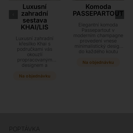
Luxusní
Komoda
zahradní
PASSEPARTOUT
sestava
Elegantní komoda
KHAI/LIS
Passepartout v
moderním champagne
Luxusní zahradní
provedení vnese
křesílko Khai s
minimalistický design
područkami vás
do každého koutu
okouzlí
vašeho domova. Tato
propracovaným
stylová čtyřdveřová
Na objednávku
designem a
komoda kombinuje
středomořskou
lakovanou konstrukci s
atmosférou díky
Na objednávku
kovovou základnou v
kombinaci výpletu a
bronzovém nebo
teakového dřeva.
šedém odstínu.
Doplňte svůj prostor
Navštivte náš
variabilními jídelními
showroom v Plzni a
stoly z kolekce Lis s
vyberte si ideální
hliníkovou konstrukcí a
provedení pro váš
deskou z HPL,
interiér.
keramiky či teaku.
POPTÁVKA