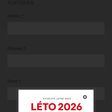
POPTÁVKA
Jméno
*
Příjmení
*
Email
*