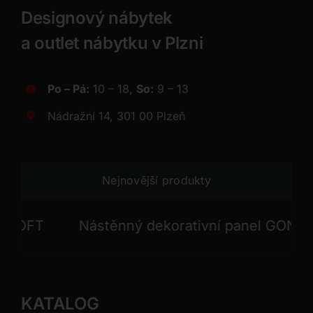
Designový nábytek
a outlet nábytku v Plzni
Po – Pá:
10 – 18,
So:
9 – 13
Nádražní 14, 301 00 Plzeň
Nejnovější produkty
FT
Nástěnný dekorativní panel GONG
KATALOG