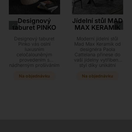
Cattelan Italia
Cattelan Italia
Designový
Jídelní stůl MAD
taburet PINKO
MAX KERAMIK
Designový taburet
Moderní jídelní stůl
Pinko vás oslní
Mad Max Keramik od
luxusním
designéra Paola
celočalouněným
Cattelana přinese do
provedením s
vaší jídelny vytříbený
nádherným prošíváním
styl díky unikátní
typu capitonné.
kombinaci masivních
Vyberte si z
podnoží ve tvaru X a
Na objednávku
Na objednávku
prvotřídních materiálů,
luxusní keramické
jako je syntetická či
desky. Vyberte si z
jemná hovězí kůže, a
široké škály barevných
doplňte svůj interiér o
odstínů i rozměrů a
tento stylový kousek v
dopřejte svému
rozměrech 61 x 42 x
interiéru tento
43 cm.
nadčasový a dokonale
vyvážený kus nábytku.