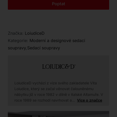
Kontakt
Poptat
Značka:
LoiudiceD
Kategorie:
Moderní a designové sedací
soupravy
,
Sedací soupravy
LoiudiceD vychází z vize svého zakladatele Vita
Loiudice, který se začal věnovat čalouněnému
nábytku již v roce 1982 v dílně v italské Altamuře. V
roce 1989 se rozhodl navrhovat a…
Více o značce