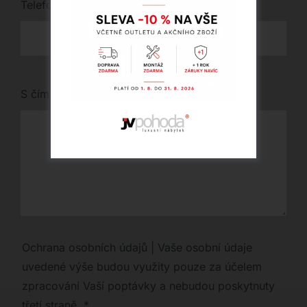
Telefon
*
S čím vám můžeme pomoci?
Ochrana osobních údajů | Vaše osobní údaje
uvedené výše budou využity pouze za účelem
zpracování Vaší poptávky a nebudou poskytnuty
třetí straně.
*