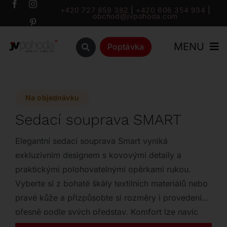
Přeskočit
+420 727 859 382
|
+420 606 354 934
|
obchod@jvpohoda.com
na
obsah
MENU
Poptávka
Úvod
Na objednávku
O nás
Sedací souprava SMART
Katalog
Elegantní sedací souprava Smart vyniká
exkluzivním designem s kovovými detaily a
praktickými polohovatelnými opěrkami rukou.
Značky
Vyberte si z bohaté škály textilních materiálů nebo
pravé kůže a přizpůsobte si rozměry i provedení
Outlet
přesně podle svých představ. Komfort lze navíc
umocnit volitelným elektrickým výsuvem na nohy.