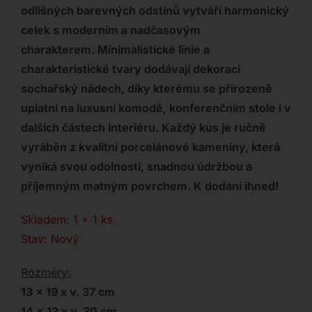
odlišných barevných odstínů vytváří harmonický
celek s moderním a nadčasovým
charakterem. Minimalistické linie a
charakteristické tvary dodávají dekoraci
sochařský nádech, díky kterému se přirozeně
uplatní na luxusní komodě, konferenčním stole i v
dalších částech interiéru. Každý kus je ručně
vyráběn z kvalitní porcelánové kameniny, která
vyniká svou odolností, snadnou údržbou a
příjemným matným povrchem. K dodání ihned!
Skladem: 1 + 1 ks
Stav: Nový
Rozměry:
13 x 19 x v. 37 cm
14 x 12 x v. 30 cm