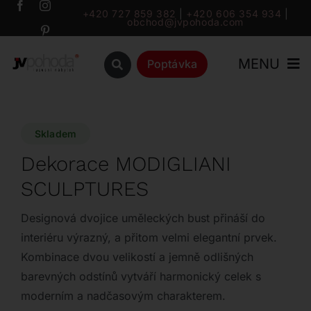
Přeskočit
+420 727 859 382
|
+420 606 354 934
|
obchod@jvpohoda.com
na
obsah
MENU
Poptávka
Úvod
Skladem
O nás
Dekorace MODIGLIANI
SCULPTURES
Katalog
Designová dvojice uměleckých bust přináší do
Značky
interiéru výrazný, a přitom velmi elegantní prvek.
Kombinace dvou velikostí a jemně odlišných
barevných odstínů vytváří harmonický celek s
Outlet
moderním a nadčasovým charakterem.