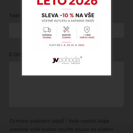
Telefon
*
S čím vám můžeme pomoci?
Ochrana osobních údajů | Vaše osobní údaje
uvedené výše budou využity pouze za účelem