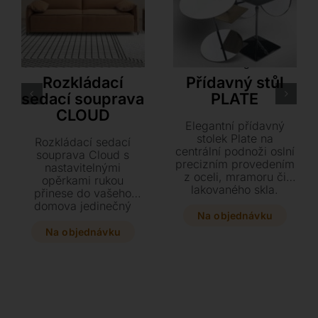
Dienne
Orsenigo
Rozkládací
Přídavný stůl
sedací souprava
PLATE
CLOUD
Elegantní přídavný
stolek Plate na
Rozkládací sedací
centrální podnoži oslní
souprava Cloud s
precizním provedením
nastavitelnými
z oceli, mramoru či
opěrkami rukou
lakovaného skla.
přinese do vašeho
Vyberte si ze
domova jedinečný
čtvercového nebo
Na objednávku
komfort a styl. Během
kulatého designu v
pár vteřin ji proměníte
Na objednávku
luxusních úpravách,
v plnohodnotné lůžko s
jako je zlato či bronz, a
hypoalergenní matrací
dodejte svému
a kvalitním
interiéru jedinečný styl.
mechanismem pro
dokonalý spánek.
Vyberte si z bohaté