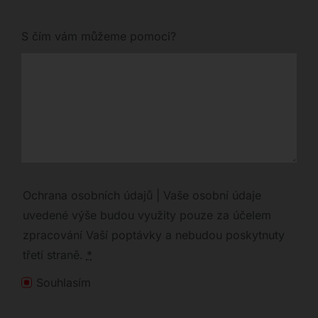
S čím vám můžeme pomoci?
Ochrana osobních údajů | Vaše osobní údaje
uvedené výše budou využity pouze za účelem
zpracování Vaší poptávky a nebudou poskytnuty
třetí straně.
*
Souhlasím