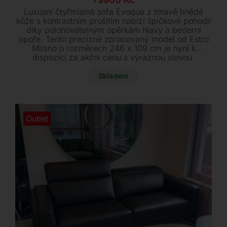
cena
cena
Luxusní čtyřmístná sofa Evoque z tmavě hnědé
byla:
je:
kůže s kontrastním prošitím nabízí špičkové pohodlí
díky polohovatelným opěrkám hlavy a bederní
189400 Kč.
79900 Kč.
opoře. Tento precizně zpracovaný model od Estro
Milano o rozměrech 246 x 109 cm je nyní k
dispozici za akční cenu s výraznou slevou.
Vystavený kus je skladem a připraven k
okamžitému odběru.
Skladem
Outlet