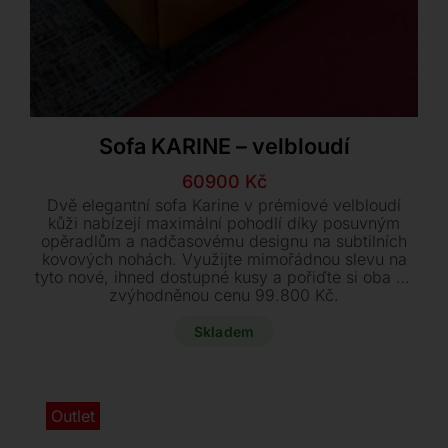
Sofa KARINE – velbloudí
Původní
Aktuální
60900
Kč
cena
cena
Dvě elegantní sofa Karine v prémiové velbloudí
byla:
je:
kůži nabízejí maximální pohodlí díky posuvným
opěradlům a nadčasovému designu na subtilních
73400 Kč.
60900 Kč.
kovových nohách. Využijte mimořádnou slevu na
tyto nové, ihned dostupné kusy a pořiďte si oba za
zvýhodněnou cenu 99.800 Kč.
Skladem
Outlet