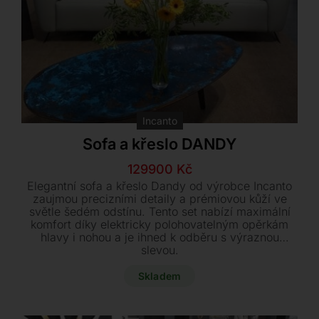
Incanto
Sofa a křeslo DANDY
Původní
Aktuální
129900
Kč
cena
cena
Elegantní sofa a křeslo Dandy od výrobce Incanto
byla:
je:
zaujmou precizními detaily a prémiovou kůží ve
světle šedém odstínu. Tento set nabízí maximální
266700 Kč.
129900 Kč.
komfort díky elektricky polohovatelným opěrkám
hlavy i nohou a je ihned k odběru s výraznou
slevou.
Skladem