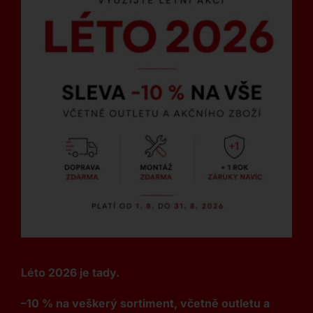
Léto 2026 je tady.
–10 % na veškerý sortiment, včetně outletu a