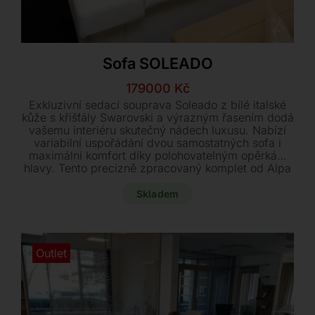
Sofa SOLEADO
Původní
Aktuální
179000
Kč
cena
cena
Exkluzivní sedací souprava Soleado z bílé italské
byla:
je:
kůže s křišťály Swarovski a výrazným řasením dodá
vašemu interiéru skutečný nádech luxusu. Nabízí
309600 Kč.
179000 Kč.
variabilní uspořádání dvou samostatných sofa i
maximální komfort díky polohovatelným opěrkám
hlavy. Tento precizně zpracovaný komplet od Alpa
Salotti je skladem a ihned k dodání za výjimečnou
cenu.
Skladem
Outlet