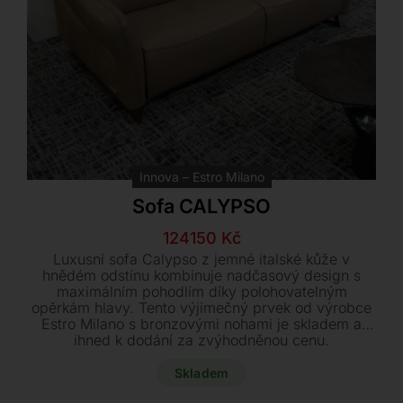
Innova – Estro Milano
Sofa CALYPSO
Původní
Aktuální
124150
Kč
cena
cena
Luxusní sofa Calypso z jemné italské kůže v
byla:
je:
hnědém odstínu kombinuje nadčasový design s
maximálním pohodlím díky polohovatelným
155200 Kč.
124150 Kč.
opěrkám hlavy. Tento výjimečný prvek od výrobce
Estro Milano s bronzovými nohami je skladem a
ihned k dodání za zvýhodněnou cenu.
Skladem