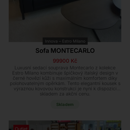
Innova – Estro Milano
Sofa MONTECARLO
Původní
Aktuální
99900
Kč
cena
cena
Luxusní sedací souprava Montecarlo z kolekce
byla:
je:
Estro Milano kombinuje špičkový italský design v
černé hovězí kůži s maximálním komfortem díky
139000 Kč.
99900 Kč.
polohovatelným opěrkám. Tento elegantní kousek s
výraznou kovovou konstrukcí je nyní k dispozici
skladem za akční cenu.
Skladem
Outlet