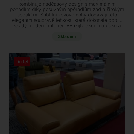
byla:
je:
kombinuje nadčasový design s maximálním
pohodlím díky posuvným opěradlům zad a širokým
73400 Kč.
60900 Kč.
sedákům. Subtilní kovové nohy dodávají této
elegantní soupravě lehkost, která dokonale doplní
každý moderní interiér. Využijte akční nabídku a
pořiďte si tyto dva stylové kousky ihned k odběru
za zvýhodněnou cenu.
Skladem
Outlet