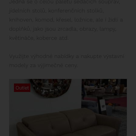
Jedná se o celou paletu sedacích souprav,
jídelních stolů, konferenčních stolků,
knihoven, komod, křesel, ložnice, ale i židlí a
doplňků, jako jsou zrcadla, obrazy, lampy,
květináče, koberce atd.
Využijte výhodné nabídky a nakupte výstavní
modely za výjimečné ceny.
Outlet