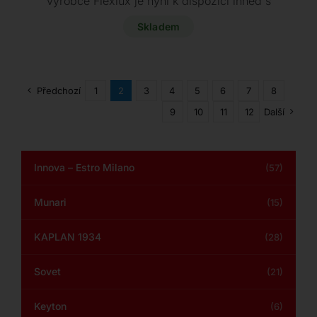
výrobce Flexlux je nyní k dispozici ihned s
výraznou slevou.
Skladem
Předchozí
1
2
3
4
5
6
7
8
9
10
11
12
Další
Innova – Estro Milano
(57)
Munari
(15)
KAPLAN 1934
(28)
Sovet
(21)
Keyton
(6)