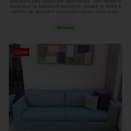
pohodlím díky posuvným opěradlům. Tato moderní
73400 Kč.
60900 Kč.
souprava na subtilních kovových nohách je ihned k
odběru se speciální slevou při nákupu dvou kusů.
Skladem
Outlet