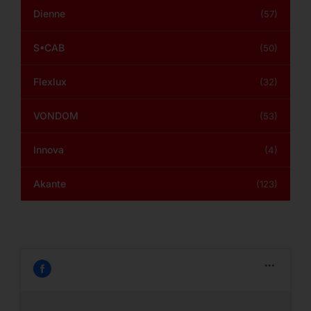
Dienne
(57)
S•CAB
(50)
Flexlux
(32)
VONDOM
(53)
Innova
(4)
Akante
(123)