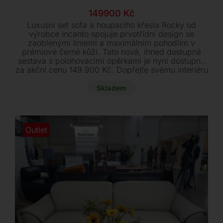
Původní
Aktuální
149900
Kč
cena
cena
Luxusní set sofa a houpacího křesla Rocky od
byla:
je:
výrobce Incanto spojuje prvotřídní design se
zaoblenými liniemi a maximálním pohodlím v
285300 Kč.
149900 Kč.
prémiové černé kůži. Tato nová, ihned dostupná
sestava s polohovacími opěrkami je nyní dostupná
za akční cenu 149.900 Kč. Dopřejte svému interiéru
výjimečný prvek.
Skladem
Outlet