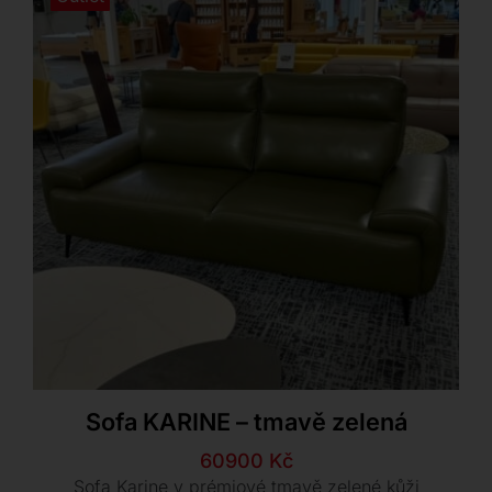
Sofa KARINE – tmavě zelená
Původní
Aktuální
60900
Kč
cena
cena
Sofa Karine v prémiové tmavě zelené kůži