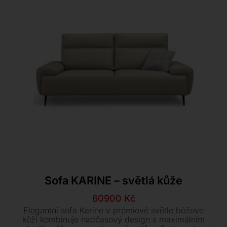
Sofa KARINE – světlá kůže
Původní
Aktuální
60900
Kč
cena
cena
Elegantní sofa Karine v prémiové světle béžové
byla:
je:
kůži kombinuje nadčasový design s maximálním