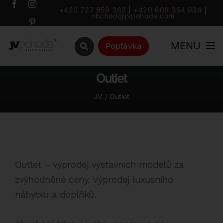
Přeskočit
+420 727 859 382
|
+420 606 354 934
|
obchod@jvpohoda.com
na
obsah
MENU
Poptávka
Outlet
Úvod
JV
Outlet
O nás
Katalog
Outlet – výprodej výstavních modelů za
Značky
zvýhodněné ceny. Výprodej luxusního
nábytku a doplňků.
Outlet