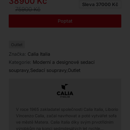
Původní
Aktuální
38900
Kč
Kontakt
Sleva 37000 Kč
cena
cena
75900
Kč
byla:
je:
Poptat
75900 Kč.
38900 Kč.
Outlet
Značka:
Calia Italia
Kategorie:
Moderní a designové sedací
soupravy
,
Sedací soupravy
,
Outlet
V roce 1965 zakladatel společnosti Calia Italia, Liborio
Vincenzo Calia, začal navrhovat a poté vytvářet sofa
ve městě Matera. Calia Italia díky svým prvotřídním
výrobkům na konci sedmdesátých let rychle…