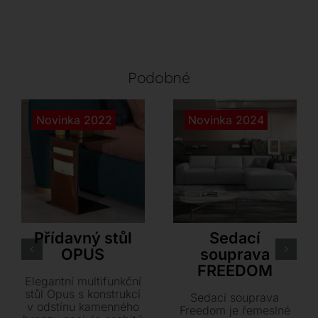
Podobné
Novinka 2022
Novinka 2024
Tonin Casa
LoiudiceD
Přídavný stůl
Sedací
OPUS
souprava
FREEDOM
Elegantní multifunkční
stůl Opus s konstrukcí
Sedací souprava
v odstínu kamenného
Freedom je řemeslné