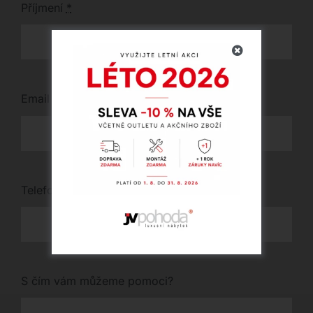
Příjmení
*
Email
*
Telefon
*
S čím vám můžeme pomoci?