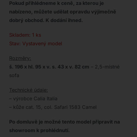
Pokud přihlédneme k ceně, za kterou je
nabízeno, můžete udělat opravdu výjimečně
dobrý obchod. K dodání ihned.
Skladem: 1 ks
Stav: Vystavený model
Rozměry:
š. 196 x hl. 95 x v. s. 43 x v. 82 cm
– 2,5-místné
sofa
Technické údaje:
– výrobce Calia Italia
– kůže cat. 15, col. Safari 1583 Camel
Po domluvě je možné tento model připravit na
showroom k prohlédnutí.