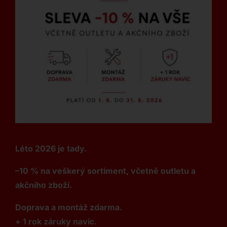
Léto 2026 je tady.
–10 % na veškerý sortiment, včetně outletu a
akčního zboží.
Doprava a montáž zdarma.
+ 1 rok záruky navíc.