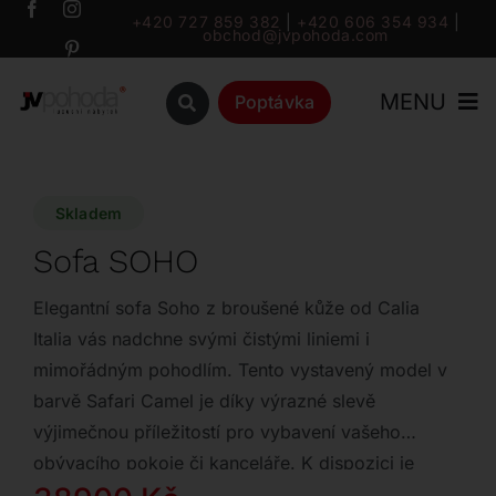
Přeskočit
+420 727 859 382
|
+420 606 354 934
|
obchod@jvpohoda.com
na
obsah
MENU
Poptávka
Úvod
Skladem
O nás
Sofa SOHO
Katalog
Elegantní sofa Soho z broušené kůže od Calia
Italia vás nadchne svými čistými liniemi i
mimořádným pohodlím. Tento vystavený model v
Značky
barvě Safari Camel je díky výrazné slevě
výjimečnou příležitostí pro vybavení vašeho
Outlet
obývacího pokoje či kanceláře. K dispozici je
pouze jeden kus ihned k odběru.