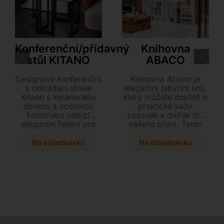
Cattelan Italia
Tonin Casa
Konferenční/přídavný
Knihovna
stůl KITANO
ABACO
Designový konferenční
Knihovna Abaco je
a odkládací stolek
elegantní labyrint linií,
Kitano s keramickou
který můžete doplnit o
deskou a ocelovou
praktické sady
konstrukcí nabízí
zásuvek a dvířek dle
elegantní řešení pro
vašeho přání. Tento
váš interiér. Díky
stylový kousek o
různým výškám a
rozměrech 100 x 36 x
Na objednávku
Na objednávku
rozměrům ho můžete
204 cm kombinuje
skvěle kombinovat v
matnou bílou
sestavách, které se
konstrukci s
přesně přizpůsobí
horizontálními prvky v
vašim potřebám.
provedení dubu nebo
ořechu.