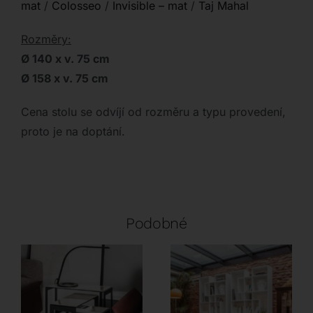
mat
/
Colosseo
/
Invisible – mat
/
Taj Mahal
Rozměry:
Ø 140 x v. 75 cm
Ø 158 x v. 75 cm
Cena stolu se odvíjí od rozměru a typu provedení,
proto je na doptání.
Podobné