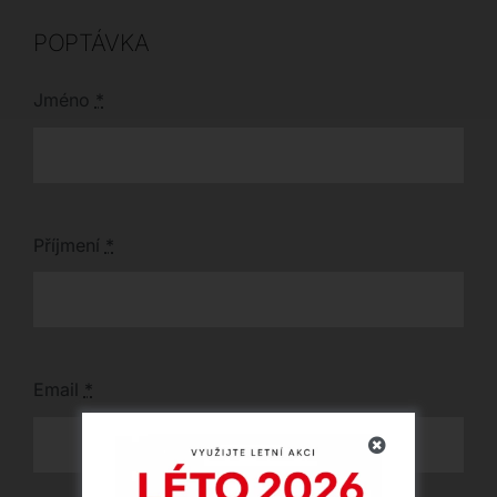
POPTÁVKA
Jméno
*
Příjmení
*
Email
*