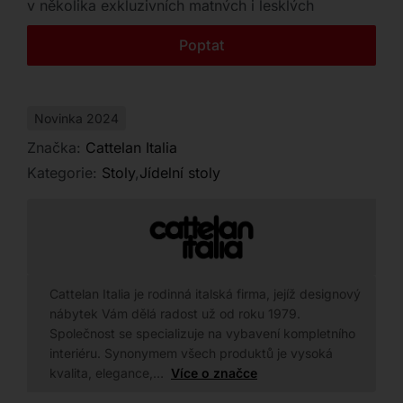
v několika exkluzivních matných i lesklých
Kontakt
provedeních. Vyberte si ze dvou velkorysých
Poptat
kruhových rozměrů a dopřejte svému interiéru
ojedinělý designový prvek.
Novinka 2024
Značka:
Cattelan Italia
Kategorie:
Stoly
,
Jídelní stoly
Cattelan Italia je rodinná italská firma, jejíž designový
nábytek Vám dělá radost už od roku 1979.
Společnost se specializuje na vybavení kompletního
interiéru. Synonymem všech produktů je vysoká
kvalita, elegance,…
Více o značce