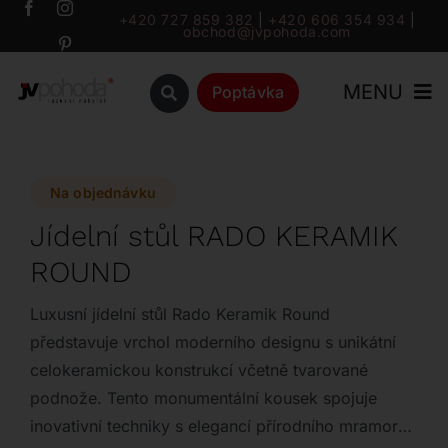
Přeskočit
+420 727 859 382
|
+420 606 354 934
|
obchod@jvpohoda.com
na
obsah
MENU
Poptávka
Úvod
Na objednávku
O nás
Jídelní stůl RADO KERAMIK
ROUND
Katalog
Luxusní jídelní stůl Rado Keramik Round
Značky
představuje vrchol moderního designu s unikátní
celokeramickou konstrukcí včetně tvarované
podnože. Tento monumentální kousek spojuje
Outlet
inovativní techniky s elegancí přírodního mramoru