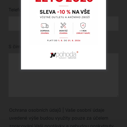
Telefon
*
S čím vám můžeme pomoci?
Ochrana osobních údajů | Vaše osobní údaje
uvedené výše budou využity pouze za účelem
zpracování Vaší poptávky a nebudou poskytnuty