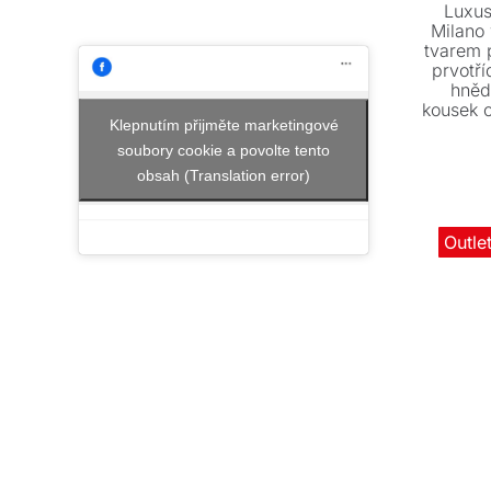
Luxus
Milano
tvarem p
prvotří
hněd
kousek 
Klepnutím přijměte marketingové
je ihned
soubory cookie a povolte tento
obsah (Translation error)
Outle