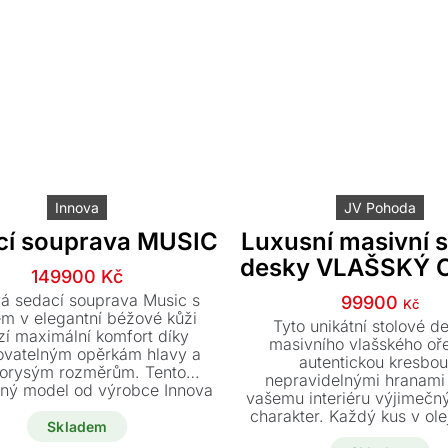
Innova
JV Pohoda
cí souprava MUSIC
Luxusní masivní s
desky VLAŠSKÝ 
Původní
Aktuální
149900
Kč
cena
cena
á sedací souprava Music s
99900
Kč
byla:
je:
em v elegantní béžové kůži
Tyto unikátní stolové d
zí maximální komfort díky
366400 Kč.
149900 Kč.
masivního vlašského oř
ovatelným opěrkám hlavy a
autentickou kresbou
korysým rozměrům. Tento
nepravidelnými hranami 
ný model od výrobce Innova
vašemu interiéru výjimečný
dodání ihned za výjimečnou
charakter. Každý kus v ol
akční cenu.
Skladem
provedení je naprostý origi