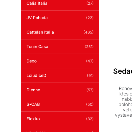
Calia Italia
(27)
JV Pohoda
(22)
Cattelan Italia
(465)
Tonin Casa
(251)
Dexo
(47)
Seda
LoiudiceD
(91)
Rohov
Dienne
(57)
křesl
nabí
poloh
S•CAB
(50)
vel
vystave
Flexlux
(32)
je k 