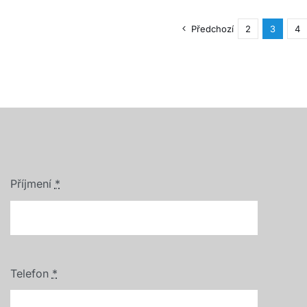
Předchozí
2
3
4
Příjmení
*
Telefon
*