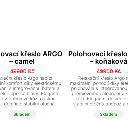
hovací křeslo ARGO
Polohovací křesl
– camel
– koňaková
Původní
Aktuální
Původn
Aktuáln
49900
Kč
49900
Kč
cena
cena
cena
cena
axační křeslo Argo nabízí
Relaxační křeslo Argo 
byla:
je:
byla:
je:
ní komfort díky elektrickému
maximální pohodlí díky ele
ání s integrovanou baterií a
polohování s integrovanou 
59900 Kč.
49900 Kč.
59900 K
49900 
telné opěrce hlavy. Elegantní
prémiovému čalounění v 
n v prémiové kůži odstínu
kůži. Elegantní design d
l doplňuje stabilní otočná
stabilní otočná podnož a
 podnož. Tento moderní kus
nastavitelná opěrka hla
 je k dodání ihned a skladem
dokonalou relaxaci. Tento 
Skladem
Skladem
oslední kus za akční cenu.
moderní kousek je k dispoz
za zvýhodněnou cen