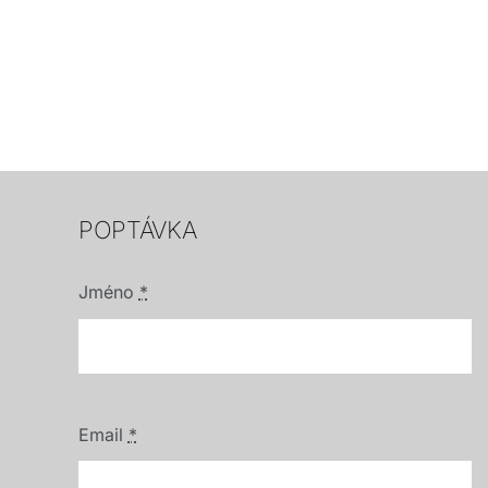
POPTÁVKA
Jméno
*
Email
*