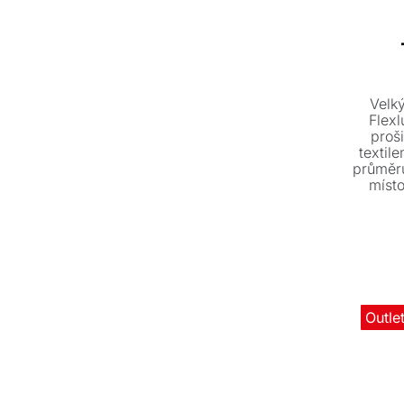
Velk
Flex
proš
textil
průměr
místo
najedn
dopln
okam
Outle