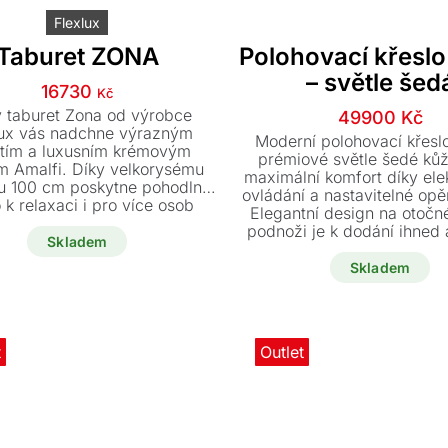
Flexlux
Taburet ZONA
Polohovací křesl
– světle šed
16730
Kč
ý taburet Zona od výrobce
Původn
Aktuáln
49900
Kč
lux vás nadchne výrazným
cena
cena
Moderní polohovací křesl
itím a luxusním krémovým
byla:
je:
prémiové světle šedé kůž
em Amalfi. Díky velkorysému
maximální komfort díky ele
59900 K
49900 
u 100 cm poskytne pohodlné
ovládání a nastavitelné opě
 k relaxaci i pro více osob
Elegantní design na otočn
ou. Tento stylový a moderní
podnoži je k dodání ihned 
ěk je skladem a připraven
Skladem
akční cenu 49.900 
žitě rozzářit váš interiér.
Skladem
t
Outlet