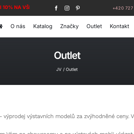
I 10% NA VŠE!
+420 727
O nás
Katalog
Značky
Outlet
Kontakt
Outlet
JV
Outlet
– výprodej výstavních modelů za zvýhodněné ceny. V