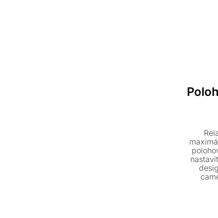
Polo
Rel
maximál
polohov
nastavi
desig
came
kovová
nábytku
máme p