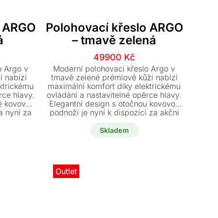
o ARGO
Polohovací křeslo ARGO
á
– tmavě zelená
í
í
Původní
Aktuální
49900
Kč
cena
cena
o Argo v
Moderní polohovací křeslo Argo v
byla:
je:
i nabízí
tmavě zelené prémiové kůži nabízí
ktrickému
maximální komfort díky elektrickému
č.
Kč.
59900 Kč.
49900 Kč.
rce hlavy.
ovládání a nastavitelné opěrce hlavy.
é kovové
Elegantní design s otočnou kovovou
a nyní za
podnoží je nyní k dispozici za akční
Kč.
cenu se slevou 10.000 Kč.
Skladem
Outlet