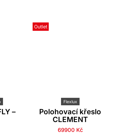
itému
cenu.
owroom a
esku o
s.
Outlet
o
Flexlux
LY –
Polohovací křeslo
CLEMENT
í
í
Původní
Aktuální
69900
Kč