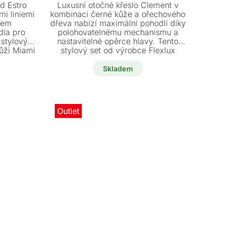
cena
cena
od Estro
Luxusní otočné křeslo Clement v
byla:
je:
i liniemi
kombinaci černé kůže a ořechového
rem
dřeva nabízí maximální pohodlí díky
č.
č.
83000 Kč.
69900 Kč.
dla pro
polohovatelnému mechanismu a
 stylový
nastavitelné opěrce hlavy. Tento
kůži Miami
stylový set od výrobce Flexlux
7 cm je
doplňuje designový taburet. Využijte
ou slevou.
jedinečnou slevu na tento nový,
Skladem
vystavený kus, který je ihned k
odběru.
Outlet