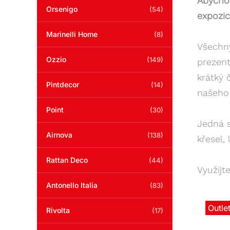
Abycho
Orsenigo
(54)
expozi
Marinelli Home
(8)
Všechny
Ozzio
(149)
prezent
krátký
Pintdecor
(14)
našeho 
Point
(30)
Jedná s
Airnova
(138)
křesel,
Rattan Deco
(44)
Využijt
Antonello Italia
(83)
Outle
Rivolta
(17)