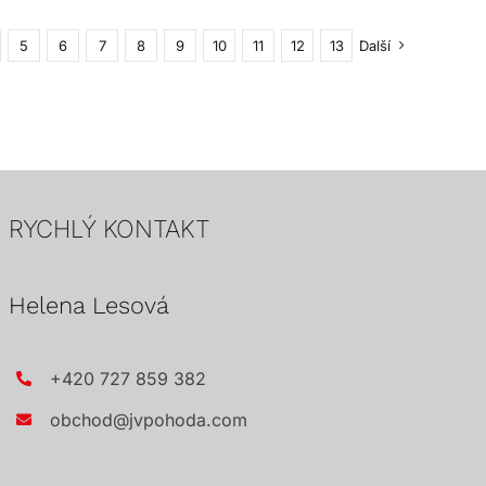
5
6
7
8
9
10
11
12
13
Další
RYCHLÝ KONTAKT
Helena Lesová
+420 727 859 382
obchod@jvpohoda.com