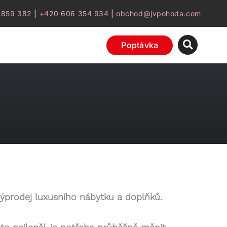
 859 382
|
+420 606 354 934
|
obchod@jvpohoda.com
Poptávka
ýprodej luxusního nábytku a doplňků.