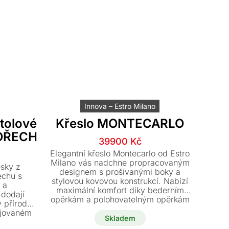
Innova – Estro Milano
tolové
Křeslo MONTECARLO
OŘECH
Původní
Aktuální
39900
Kč
cena
cena
Elegantní křeslo Montecarlo od Estro
byla:
je:
Milano vás nadchne propracovaným
esky z
designem s prošívanými boky a
65000 Kč.
39900 Kč.
echu s
stylovou kovovou konstrukcí. Nabízí
 a
maximální komfort díky bederním
dodají
opěrkám a polohovatelným opěrkám
 přírodní
hlavy. Tento luxusní kousek v černé
ejovaném
barvě s grafitovými nohami je k
Skladem
nál, který
dodání ihned za výjimečnou akční