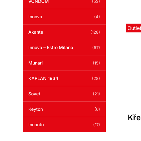
VONDOM
(53)
Innova
(4)
Outle
Akante
(128)
Innova – Estro Milano
(57)
Munari
(15)
KAPLAN 1934
(28)
Sovet
(21)
Keyton
(6)
Kře
Incanto
(17)