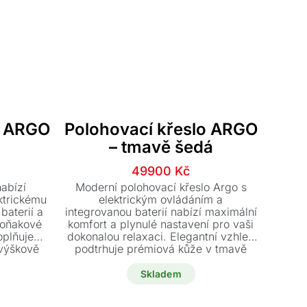
o ARGO
Polohovací křeslo ARGO
– tmavě šedá
í
í
Původní
Aktuální
49900
Kč
cena
cena
nabízí
Moderní polohovací křeslo Argo s
byla:
je:
ktrickému
elektrickým ovládáním a
baterií a
integrovanou baterií nabízí maximální
č.
Kč.
59900 Kč.
49900 Kč.
koňakové
komfort a plynulé nastavení pro vaši
oplňuje
dokonalou relaxaci. Elegantní vzhled
 výškově
podtrhuje prémiová kůže v tmavě
vy pro
šedém odstínu a stabilní otočná
stylový a
kovová podnož. Tento luxusní kousek
Skladem
ici ihned
s polohovatelnou opěrkou hlavy je k
u.
dispozici ihned za akční cenu.