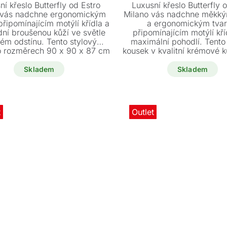
cena
cena
cena
cena
ní křeslo Butterfly od Estro
Luxusní křeslo Butterfly 
byla:
je:
byla:
je:
 vás nadchne ergonomickým
Milano vás nadchne měkkým
řipomínajícím motýlí křídla a
a ergonomickým tva
57150 Kč.
49900 Kč.
42150 K
37900 K
dní broušenou kůží ve světle
připomínajícím motýlí kří
ém odstínu. Tento stylový
maximální pohodlí. Tento
o rozměrech 90 x 90 x 87 cm
kousek v kvalitní krémové 
 k dispozici za speciální akční
o rozměrech 90 x 90 x 8
cenu.
ihned k dispozici se výrazn
Skladem
Skladem
t
Outlet