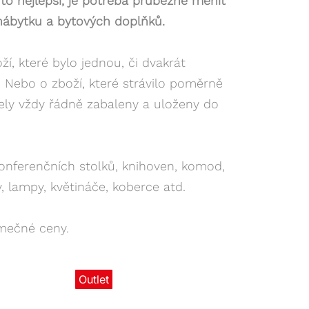
 nejlepší, je potřeba průběžně měnit
ábytku a bytových doplňků.
, které bylo jednou, či dvakrát
 Nebo o zboží, které strávilo poměrně
ly vždy řádně zabaleny a uloženy do
konferenčních stolků, knihoven, komod,
zy, lampy, květináče, koberce atd.
imečné ceny.
Outlet