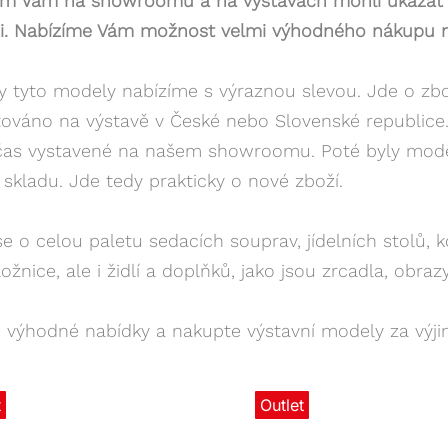
m Vám na showroomu a na výstavách mohli ukázat to
ci. Nabízíme Vám možnost velmi výhodného nákupu n
 tyto modely nabízíme s výraznou slevou. Jde o zboží
ováno na výstavě v České nebo Slovenské republice.
 čas vystavené na našem showroomu. Poté byly mode
skladu. Jde tedy prakticky o nové zboží.
e o celou paletu sedacích souprav, jídelních stolů, 
 ložnice, ale i židlí a doplňků, jako jsou zrcadla, obra
e výhodné nabídky a nakupte výstavní modely za výj
t
Outlet