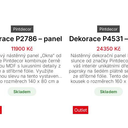
Pintdecor
Pintdecor
race P2786 – panel
Dekorace P4531 –
Původní
Aktuální
Původn
Aktuáln
11900
Kč
24350
Kč
cena
cena
cena
cena
vý nástěnný panel „Okna“ od
Nástěnný dekorační panel 
byla:
je:
byla:
je:
e Pintdecor kombinuje černě
slunce od značky Pintdeco
ou MDF s luxusními detaily z
váš interiér unikátními d
22500 Kč.
11900 Kč.
28650 K
24350 K
 a stříbrné fólie. Využijte
paprsky na šedém plátně s
nou slevu na tento vystavený
ze stříbrné fólie. Tento d
o rozměrech 140 x 80 cm a
kousek o rozměrech 160 x
te svůj interiér originálním
nyní k dispozici za akční c
uměleckým kouskem.
Kč.
Skladem
Skladem
t
Outlet