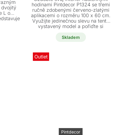
ýrazným
č.
č.
byla:
je:
hodinami Pintdecor P1324 se třemi
 dvojitý
ručně zdobenými červeno-zlatými
11590 Kč.
4900 Kč.
e L o
aplikacemi o rozměru 100 x 60 cm.
edstavuje
Využijte jedinečnou slevu na tento
 pro váš
vystavený model a pořiďte si
abídku na
designový kousek za zlomek původní
a dodejte
ceny. Poslední kus skladem je po
Skladem
nádech.
domluvě připraven k prohlédnutí na
showroomu.
Outlet
Pintdecor