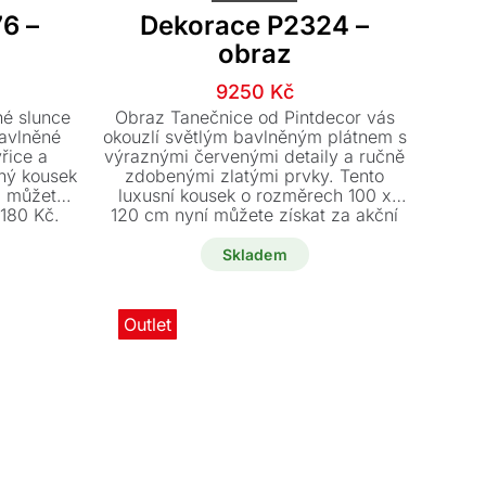
6 –
Dekorace P2324 –
obraz
í
í
Původní
Aktuální
9250
Kč
cena
cena
é slunce
Obraz Tanečnice od Pintdecor vás
byla:
je:
bavlněné
okouzlí světlým bavlněným plátnem s
yřice a
výraznými červenými detaily a ručně
č.
č.
13600 Kč.
9250 Kč.
čný kousek
zdobenými zlatými prvky. Tento
m můžete
luxusní kousek o rozměrech 100 x
.180 Kč.
120 cm nyní můžete získat za akční
cenu 9.250 Kč.
Skladem
Outlet