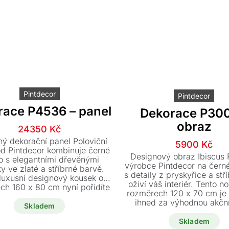
Pintdecor
Pintdecor
race P4536 – panel
Dekorace P300
obraz
Původní
Aktuální
24350
Kč
cena
cena
ý dekorační panel Poloviční
Původn
Aktuáln
5900
Kč
byla:
je:
od Pintdecor kombinuje černé
cena
cena
Designový obraz Ibiscus
o s elegantními dřevěnými
28650 Kč.
24350 Kč.
byla:
je:
výrobce Pintdecor na čern
y ve zlaté a stříbrné barvě.
s detaily z pryskyřice a stří
8900 Kč
5900 Kč
luxusní designový kousek o
oživí váš interiér. Tento n
ch 160 x 80 cm nyní pořídíte
rozměrech 120 x 70 cm je 
í cenu 24.350 Kč. Projasněte
ihned za výhodnou akční
j interiér tímto unikátním
Skladem
eckým dílem, které je po
Skladem
luvě k vidění i na našem