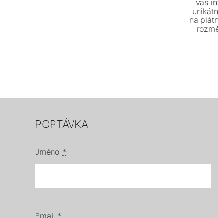
váš i
unikát
na plát
rozmě
dispozic
POPTÁVKA
Jméno
*
Email
*