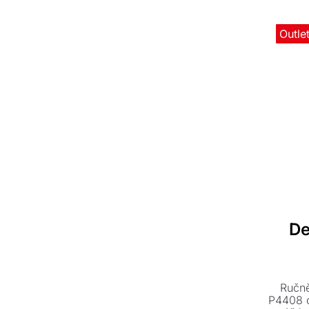
Outle
De
Ručně
P4408 o