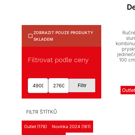
De
Ručn
ZOBRAZIT POUZE PRODUKTY
slu
SKLADEM
kombinuj
prysky
jedineč
Filtrovat podle ceny
100 cm 
cen
Filtr
Minimální
Maximální
Outle
cena
cena
FILTR ŠTÍTKŮ
Outlet
(178)
Novinka 2024
(161)