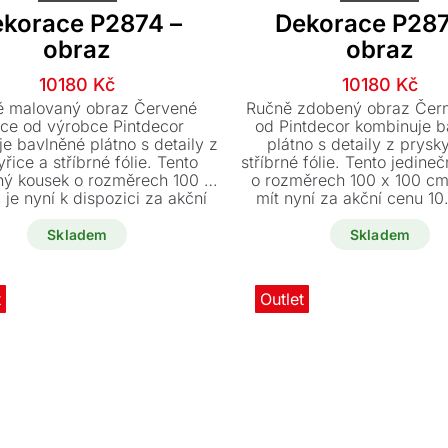
korace P2874 –
Dekorace P287
obraz
obraz
Původní
Aktuální
Původn
Aktuáln
10180
Kč
10180
Kč
cena
cena
cena
cena
ě malovaný obraz Červené
Ručně zdobený obraz Čern
byla:
je:
byla:
je:
nce od výrobce Pintdecor
od Pintdecor kombinuje 
e bavlněné plátno s detaily z
plátno s detaily z prysk
11970 Kč.
10180 Kč.
11970 K
10180 K
řice a stříbrné fólie. Tento
stříbrné fólie. Tento jedine
ný kousek o rozměrech 100 x
o rozměrech 100 x 100 c
je nyní k dispozici za akční
mít nyní za akční cenu 10
u jako vystavené zboží.
Skladem
Skladem
t
Outlet