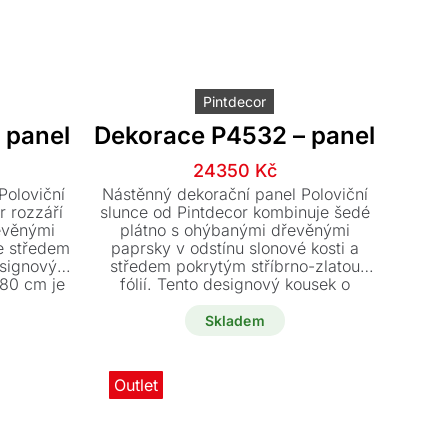
Pintdecor
 panel
Dekorace P4532 – panel
í
í
Původní
Aktuální
24350
Kč
cena
cena
Poloviční
Nástěnný dekorační panel Poloviční
byla:
je:
r rozzáří
slunce od Pintdecor kombinuje šedé
řevěnými
plátno s ohýbanými dřevěnými
č.
č.
28650 Kč.
24350 Kč.
e středem
paprsky v odstínu slonové kosti a
esignový
středem pokrytým stříbrno-zlatou
 80 cm je
fólií. Tento designový kousek o
enu 24.350
rozměrech 160 x 80 cm nyní pořídíte
se slevou 4.300 Kč za skvělou cenu
Skladem
24.350 Kč.
Outlet