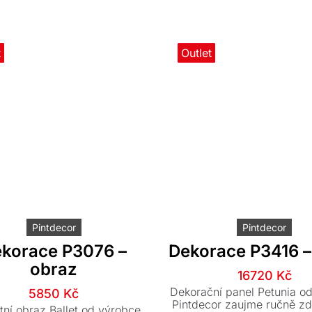
t
Outlet
Pintdecor
Pintdecor
korace P3076 –
Dekorace P3416 –
obraz
Původn
Aktuáln
16720
Kč
cena
cena
Dekorační panel Petunia o
Původní
Aktuální
5850
Kč
byla:
je:
Pintdecor zaujme ručně z
cena
cena
ní obraz Ballet od výrobce