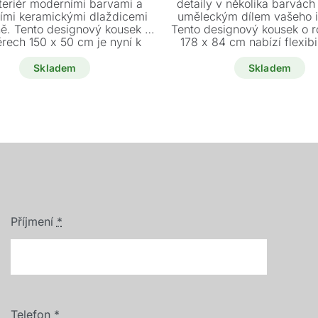
nteriér moderními barvami a
detaily v několika barvách
18800 Kč.
12900 Kč.
32490 K
27600 K
ními keramickými dlaždicemi
uměleckým dílem vašeho in
ně. Tento designový kousek o
Tento designový kousek o 
rech 150 x 50 cm je nyní k
178 x 84 cm nabízí flexibi
i jako nový, vystavený kus za
možnosti horizontálního i ve
akční cenu 12.900 Kč.
zavěšení.
Skladem
Skladem
Příjmení
*
Telefon
*