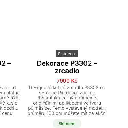
Pintdecor
2 –
Dekorace P3302 –
zrcadlo
í
í
Původní
Aktuální
7900
Kč
cena
cena
 Roso od
Designové kulaté zrcadlo P3302 od
byla:
je:
ém plátně
výrobce Pintdecor zaujme
brné fólie
elegantním černým rámem s
.
.
16950 Kč.
7900 Kč.
ový kus o
originálními aplikacemi ve tvaru
k dodání
půlměsíce. Tento vystavený model o
 cenu.
průměru 100 cm můžete mít za akční
cenu 7.900 Kč a po domluvě si jej
prohlédnout přímo v našem
Skladem