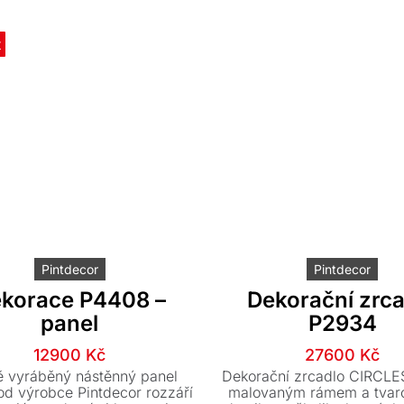
showroomu.
t
Pintdecor
Pintdecor
korace P4408 –
Dekorační zrc
panel
P2934
Původní
Aktuální
Původn
Aktuáln
12900
Kč
27600
Kč
cena
cena
cena
cena
 vyráběný nástěnný panel
Dekorační zrcadlo CIRCLE
byla:
je:
byla:
je:
d výrobce Pintdecor rozzáří
malovaným rámem a tvar