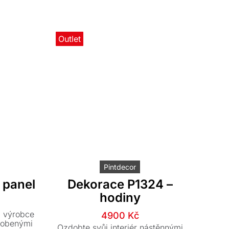
Outlet
Pintdecor
 panel
Dekorace P1324 –
hodiny
í
í
d výrobce
Původní
Aktuální
4900
Kč
dobenými
cena
cena
Ozdobte svůj interiér nástěnnými