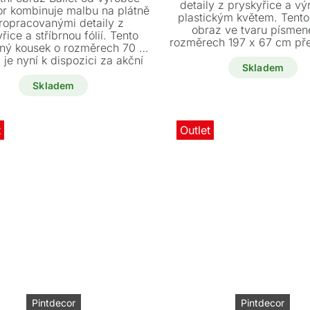
detaily z pryskyřice a v
19670 K
16720 K
byla:
je:
or kombinuje malbu na plátně
plastickým květem. Tento
ropracovanými detaily z
6850 Kč.
5850 Kč.
obraz ve tvaru písmen
řice a stříbrnou fólií. Tento
rozměrech 197 x 67 cm př
čný kousek o rozměrech 70 x
unikátní designový prvek
je nyní k dispozici za akční
interiér. Využijte akční n
Skladem
nu se slevou 1.000 Kč.
tento nový, vystavený kus 
Skladem
svému domovu umělecký 
t
Outlet
Pintdecor
Pintdecor