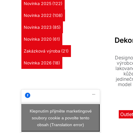
Novinka 2025
(122)
Novinka 2022
(108)
Novinka 2023
(85)
Deko
Novinka 2020
(61)
Zakázková výroba
(21)
Designo
výrobc
Novinka 2026
(18)
lakovan
kůže
jedineč
model 
oživ
Klepnutím přijměte marketingové
Outle
soubory cookie a povolte tento
obsah (Translation error)