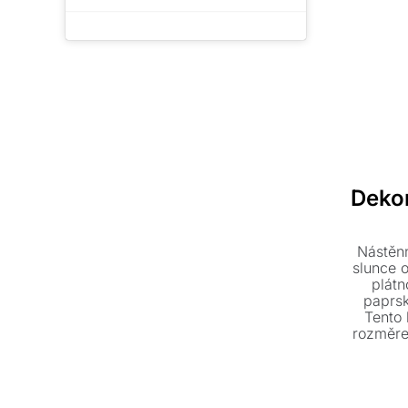
Deko
Nástěnn
slunce 
plátn
paprsk
Tento 
rozměre
za akčn
svů
uměl
dom