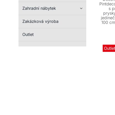
Pintdec
Zahradní nábytek
s p
prysky
jedine
Zakázková výroba
100 cm 
ce
Outlet
Outle