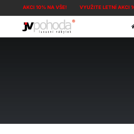
Přeskočit
E LETNÍ AKCI 10% NA VŠE!
VYUŽITE LETNÍ AKCI 
na
obsah