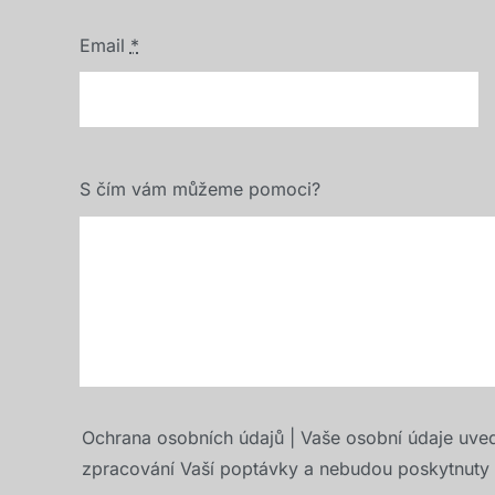
Email
*
S čím vám můžeme pomoci?
Ochrana osobních údajů | Vaše osobní údaje uve
zpracování Vaší poptávky a nebudou poskytnuty t