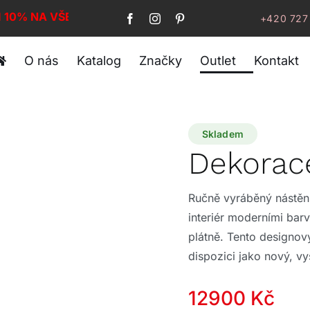
I 10% NA VŠE!
+420 727
O nás
Katalog
Značky
Outlet
Kontakt
Skladem
Dekorac
Ručně vyráběný nástěn
interiér moderními bar
plátně. Tento designov
dispozici jako nový, v
Původní
Aktuální
12900
Kč