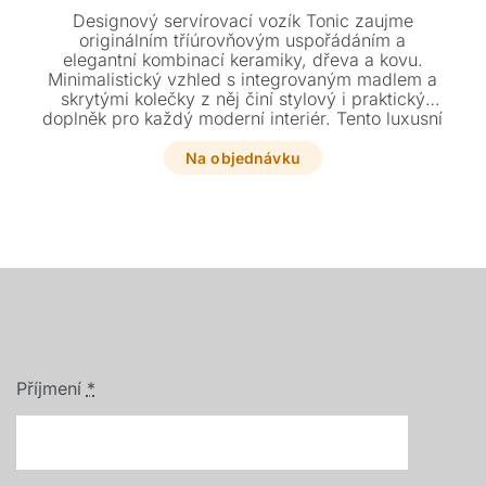
Designový servírovací vozík Tonic zaujme
originálním tříúrovňovým uspořádáním a
elegantní kombinací keramiky, dřeva a kovu.
Minimalistický vzhled s integrovaným madlem a
skrytými kolečky z něj činí stylový i praktický
doplněk pro každý moderní interiér. Tento luxusní
kousek o rozměrech 80 x 45 x 70 cm je ideální
volbou pro náročné stolování.
Na objednávku
Příjmení
*