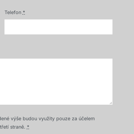
Telefon
*
dené výše budou využity pouze za účelem
řetí straně.
*