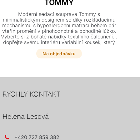
TOMMY
D
Ul
Moderní sedací souprava Tommy s
ro
minimalistickým designem se díky rozkládacímu
kom
mechanismu s hypoalergenní matrací během pár
b
vteřin promění v plnohodnotné a pohodlné lůžko.
Vyberte si z bohaté nabídky textilního čalounění a
dopřejte svému interiéru variabilní kousek, který
zaručí jedinečný komfort při odpočinku i spánku.
Na objednávku
RYCHLÝ KONTAKT
Helena Lesová
+420 727 859 382