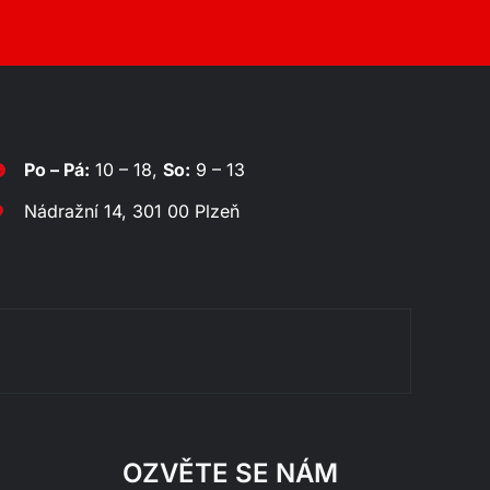
Po – Pá:
10 – 18,
So:
9 – 13
Nádražní 14, 301 00 Plzeň
Rozklá
OZVĚTE SE NÁM