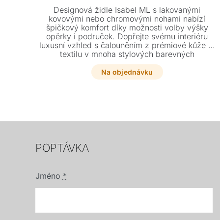
Designová židle Isabel ML s lakovanými
kovovými nebo chromovými nohami nabízí
špičkový komfort díky možnosti volby výšky
opěrky i područek. Dopřejte svému interiéru
luxusní vzhled s čalouněním z prémiové kůže či
textilu v mnoha stylových barevných
provedeních.
Na objednávku
POPTÁVKA
Jméno
*