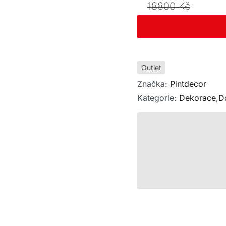
cena
cena
18800
Kč
byla:
je:
18800 K
12900 K
Outlet
Značka:
Pintdecor
Kategorie:
Dekorace
,
D