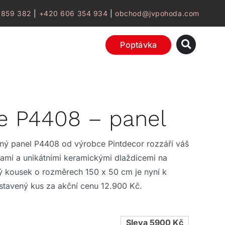
 859 382
|
+420 606 354 934
|
obchod@jvpohoda.com
Poptávka
e P4408 – panel
ný panel P4408 od výrobce Pintdecor rozzáří váš
vami a unikátními keramickými dlaždicemi na
ý kousek o rozměrech 150 x 50 cm je nyní k
ystavený kus za akční cenu 12.900 Kč.
Sleva 5900 Kč