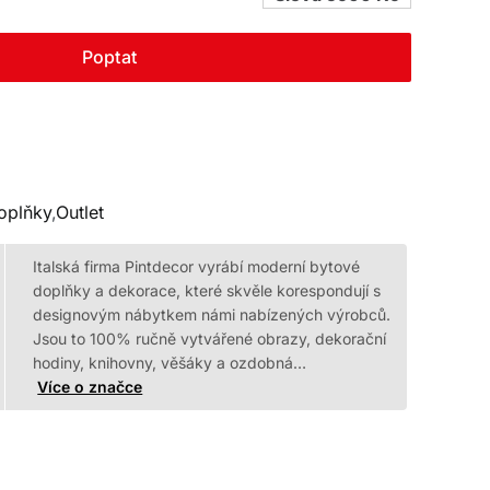
Poptat
č.
č.
oplňky
,
Outlet
Italská firma Pintdecor vyrábí moderní bytové
doplňky a dekorace, které skvěle korespondují s
designovým nábytkem námi nabízených výrobců.
Jsou to 100% ručně vytvářené obrazy, dekorační
hodiny, knihovny, věšáky a ozdobná…
Více o značce