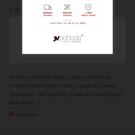
S čím vám můžeme pomoci?
Ochrana osobních údajů | Vaše osobní údaje
uvedené výše budou využity pouze za účelem
zpracování Vaší poptávky a nebudou poskytnuty
třetí straně.
*
Souhlasím