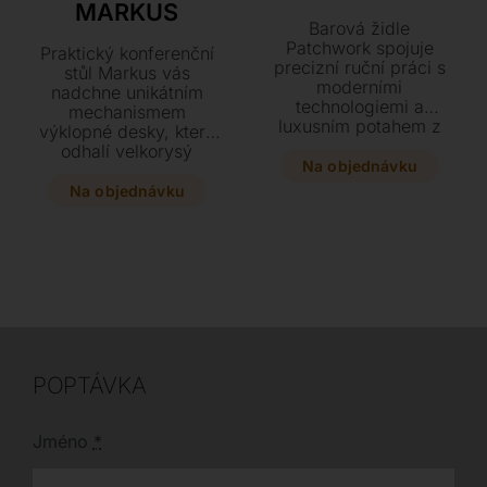
MARKUS
Barová židle
Patchwork spojuje
Praktický konferenční
precizní ruční práci s
stůl Markus vás
moderními
nadchne unikátním
technologiemi a
mechanismem
luxusním potahem z
výklopné desky, který
tvrdé kůže. Vyberte si
odhalí velkorysý
z hravých barev nebo
Na objednávku
úložný prostor.
klasických toskánských
Elegantní kombinaci
Na objednávku
odstínů a doplňte svůj
grafitové konstrukce se
interiér tímto unikátním
sklem a dřevěnou
designovým kouskem.
deskou si můžete
Židle je dostupná ve
přizpůsobit výběrem z
dvou výškových
mnoha stylových
variantách pro
odstínů.
dokonalé přizpůsobení
vašemu prostoru.
POPTÁVKA
Jméno
*