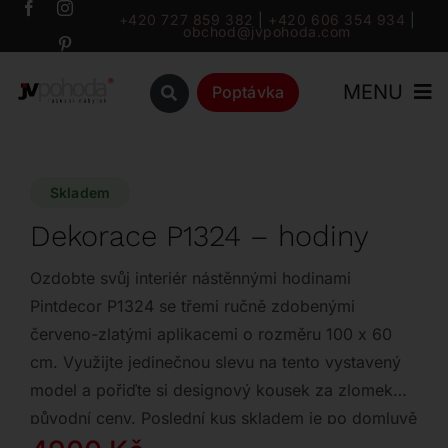
Přeskočit
+420 727 859 382
|
+420 606 354 934
|
obchod@jvpohoda.com
na
obsah
MENU
Poptávka
Úvod
Skladem
O nás
Dekorace P1324 – hodiny
Katalog
Ozdobte svůj interiér nástěnnými hodinami
Pintdecor P1324 se třemi ručně zdobenými
červeno-zlatými aplikacemi o rozměru 100 x 60
Značky
cm. Využijte jedinečnou slevu na tento vystavený
model a pořiďte si designový kousek za zlomek
Outlet
původní ceny. Poslední kus skladem je po domluvě
připraven k prohlédnutí na showroomu.