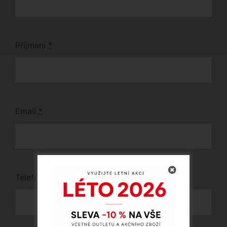
Příjmení
*
Email
*
Telefon
*