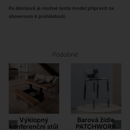
Po domluvě je možné tento model připravit na
showroom k prohlédnutí.
Podobné
Ozzio
Airnova
Výklopný
Barová židle
konferenční stůl
PATCHWORK