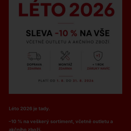
Léto 2026 je tady.
–10 % na veškerý sortiment, včetně outletu a
akčního zboží.