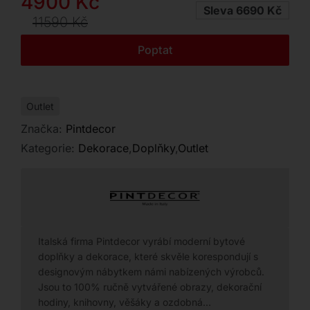
Původní
Aktuální
4900
Kč
Kontakt
Sleva 6690 Kč
cena
cena
11590
Kč
byla:
je:
Poptat
11590 Kč.
4900 Kč.
Outlet
Značka:
Pintdecor
Kategorie:
Dekorace
,
Doplňky
,
Outlet
Italská firma Pintdecor vyrábí moderní bytové
doplňky a dekorace, které skvěle korespondují s
designovým nábytkem námi nabízených výrobců.
Jsou to 100% ručně vytvářené obrazy, dekorační
hodiny, knihovny, věšáky a ozdobná…