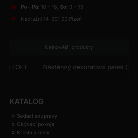
Po – Pá:
10 – 18,
So:
9 – 13
Nádražní 14, 301 00 Plzeň
Nejnovější produkty
 LOFT
Nástěnný dekorativní panel GONG
KATALOG
Sedací soupravy
Obývací pokoje
Křesla a relax