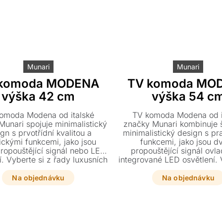
Munari
Munari
 komoda MODENA
TV komoda MO
výška 42 cm
výška 54 c
omoda Modena od italské
TV komoda Modena od i
Munari spojuje minimalistický
značky Munari kombinuje 
gn s prvotřídní kvalitou a
minimalistický design s pr
ickými funkcemi, jako jsou
funkcemi, jako jsou dv
propouštějící signál nebo LED
propouštějící signál ovl
í. Vyberte si z řady luxusních
integrované LED osvětlení. 
ní ve skle, dřevě či keramice
z luxusních provedení ve s
ůsobte si rozměr přesně pro
či keramice a přizpůsobte 
Na objednávku
Na objednávku
vaši televizi.
přesně podle velikosti vaší
Tento elegantní kous
multizásuvkou a nastavi
policemi se stane doko
doplňkem každého mod