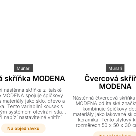
interiéru.
Munari
Munari
lá skříňka MODENA
Čvercová skří
MODENA
í nástěnná skříňka z italské
e MODENA spojuje špičkový
Nástěnná čtvercová skříňka
 materiály jako sklo, dřevo a
MODENA od italské značk
a. Tento variabilní kousek s
kombinuje špičkový des
kým systémem otevírání stlač
materiály jako lakované sklo
ři nabízí nastavitelné vnitřní
keramika. Tento stylový 
ice a možnost dokoupení
rozměrech 50 x 50 x 30 c
tylového LED osvětlení.
Na objednávku
praktický systém otevírání