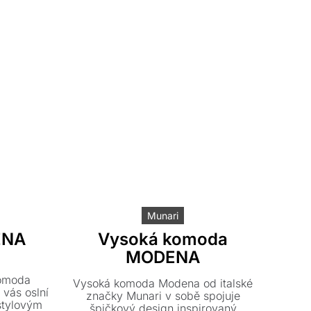
Munari
ENA
Vysoká komoda
MODENA
í
í
komoda
Vysoká komoda Modena od italské
vás oslní
značky Munari v sobě spojuje
stylovým
Kč.
č.
špičkový design inspirovaný