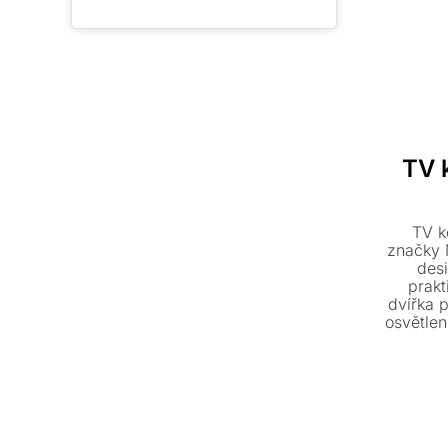
TV
TV k
značky 
desi
prakt
dvířka 
osvětlen
provede
a přizp