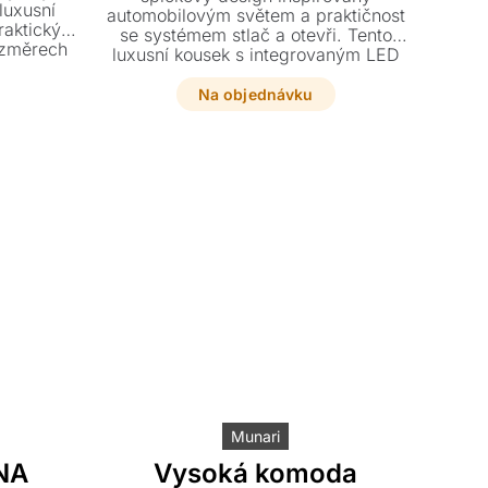
luxusní
automobilovým světem a praktičnost
praktickým
se systémem stlač a otevři. Tento
ozměrech
luxusní kousek s integrovaným LED
 dispozici
osvětlením a nastavitelnými policemi
enu.
nabízí širokou škálu provedení od
Na objednávku
skla až po keramiku.
Munari
NA
Vysoká komoda