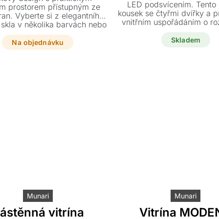
LED podsvícením. Tento 
m prostorem přístupným ze
kousek se čtyřmi dvířky a 
ran. Vyberte si z elegantního
vnitřním uspořádáním o r
 skla v několika barvách nebo
122 x 45 x 140 cm je nyní k
e vzhled dřevem a keramikou
za výjimečnou akční c
Skladem
podle vašich představ. Tato
Na objednávku
e v sobě nese kvalitu a styl
vaný slavným automobilovým
městem Modena.
Munari
Munari
ástěnná vitrína
Vitrína MODE