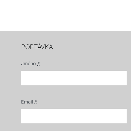
POPTÁVKA
Jméno
*
Email
*