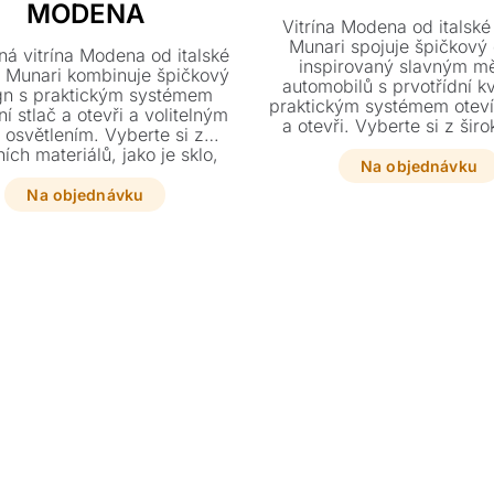
MODENA
Vitrína Modena od italsk
Munari spojuje špičkový
ná vitrína Modena od italské
inspirovaný slavným m
 Munari kombinuje špičkový
automobilů s prvotřídní kv
gn s praktickým systémem
praktickým systémem otevír
ní stlač a otevři a volitelným
a otevři. Vyberte si z širo
 osvětlením. Vyberte si z
luxusních materiálů, jako 
ích materiálů, jako je sklo,
dřevo či keramika, a přizp
Na objednávku
 či keramika, a přizpůsobte
velikost i vnitřní LED osvětl
legantní kousek o rozměrech
Na objednávku
podle svých předsta
37 x 160 cm přesně svému
interiéru.