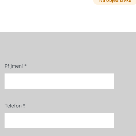
otevři a možnost doplnění o
Na objednávku
LED osvětlení.
Příjmení
*
Telefon
*