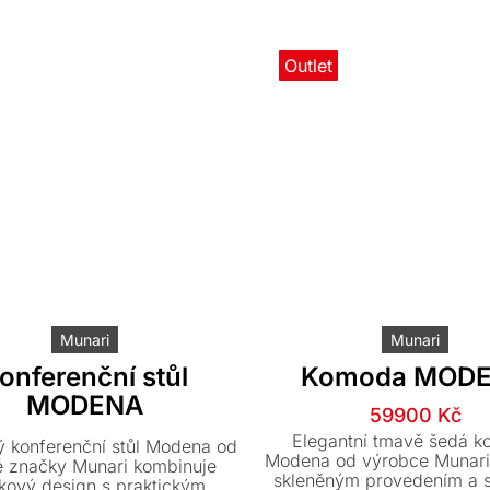
Outlet
Munari
Munari
onferenční stůl
Komoda MOD
MODENA
Původn
Aktuáln
59900
Kč
cena
cena
Elegantní tmavě šedá 
ý konferenční stůl Modena od
byla:
je:
Modena od výrobce Munari 
ké značky Munari kombinuje
skleněným provedením a 
104000 
59900 K
kový design s praktickým