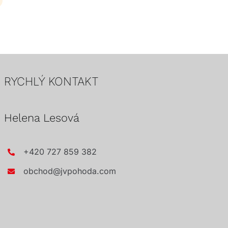
 elegantní
RYCHLÝ KONTAKT
Helena Lesová
+420 727 859 382
obchod@jvpohoda.com