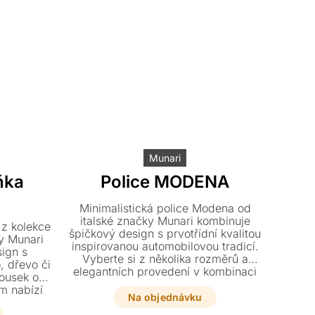
Munari
ňka
Police MODENA
Minimalistická police Modena od
italské značky Munari kombinuje
 z kolekce
špičkový design s prvotřídní kvalitou
y Munari
inspirovanou automobilovou tradicí.
ign s
Vyberte si z několika rozměrů a
, dřevo či
elegantních provedení v kombinaci
kousek o
skla, dřeva a oceli, které dokonale
m nabízí
doplní váš interiér.
Na objednávku
 stlač a