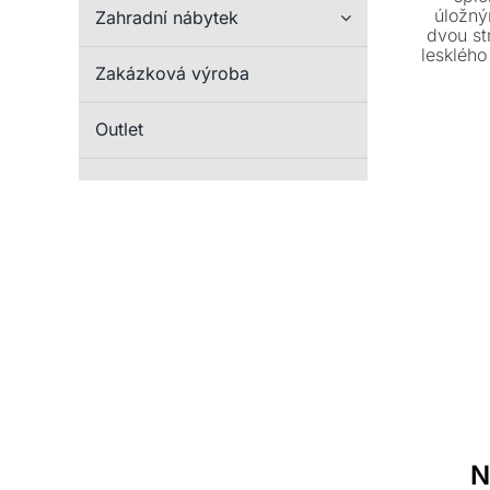
úložný
Zahradní nábytek
dvou st
lesklého
Zakázková výroba
doplňt
přesně 
kolekc
Outlet
inspiro
N