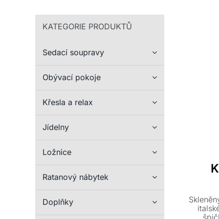
KATEGORIE PRODUKTŮ
Sedací soupravy
Obývací pokoje
Křesla a relax
Jídelny
Ložnice
K
Ratanový nábytek
Skleněn
Doplňky
itals
špič