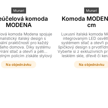
Munari
Munari
eúčelová komoda
Komoda MODEN
MODENA
cm
lová komoda Modena spojuje
Luxusní italská komoda 
malistický italský design s
integrovaným LED osvět
ální praktičností pro každý
systémem stlač a otevři p
ašeho domova. Díky systému
špičkový design s prvotřídní
írání stlač a otevři a pěti
Vyberte si z exkluzivních p
elným policím získáte stylový
lesklém skle, dřevě či ke
ilní úložný prostor v luxusním
dopřejte svému interiér
í ze skla, dřeva či keramiky.
inspirovaný slavným m
Na objednávku
Na objednávku
automobilů.