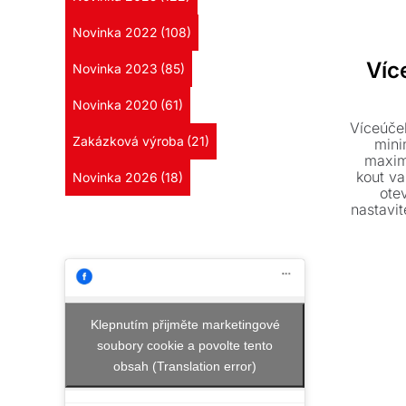
Novinka 2022
(108)
Víc
Novinka 2023
(85)
Novinka 2020
(61)
Víceúče
Zakázková výroba
(21)
mini
maxim
kout v
Novinka 2026
(18)
otev
nastavit
a flexib
proveden
Klepnutím přijměte marketingové
soubory cookie a povolte tento
obsah (Translation error)