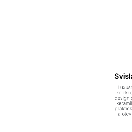
Svis
Luxusn
kolekc
design s
keramik
praktic
a otev
pol
s