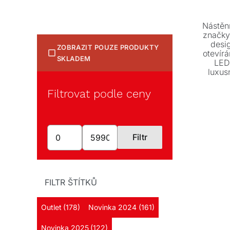
Nástěn
značky
desi
ZOBRAZIT POUZE PRODUKTY
otevírá
SKLADEM
LED
luxusn
dřevo
tento e
Filtrovat podle ceny
60 x 
Filtr
Minimální
Maximální
cena
cena
FILTR ŠTÍTKŮ
Outlet
(178)
Novinka 2024
(161)
Novinka 2025
(122)