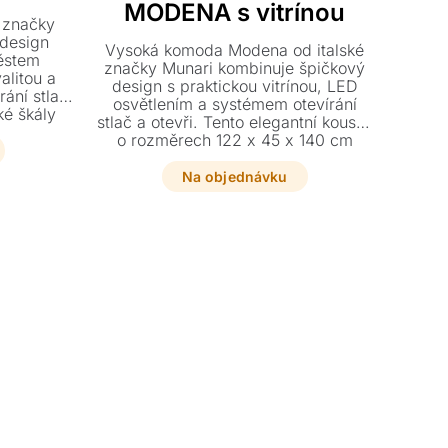
MODENA s vitrínou
é značky
 design
Vysoká komoda Modena od italské
ěstem
značky Munari kombinuje špičkový
alitou a
design s praktickou vitrínou, LED
ání stlač
osvětlením a systémem otevírání
ké škály
stlač a otevři. Tento elegantní kousek
je sklo,
o rozměrech 122 x 45 x 140 cm
ůsobte si
nabízí variabilní provedení v
ení přesně
kombinaci skla, dřeva či keramiky
Na objednávku
v.
přesně podle vašich představ.