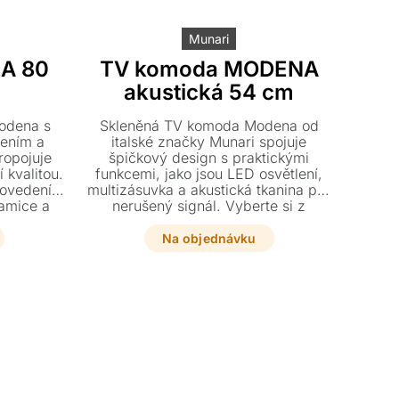
Munari
A 80
TV komoda MODENA
akustická 54 cm
Modena s
Skleněná TV komoda Modena od
lením a
italské značky Munari spojuje
ropojuje
špičkový design s praktickými
 kvalitou.
funkcemi, jako jsou LED osvětlení,
rovedení v
multizásuvka a akustická tkanina pro
ramice a
nerušený signál. Vyberte si z
u styl
luxusních provedení ve skle, dřevě či
ěstem
keramice a dopřejte svému
Na objednávku
obývacímu pokoji kvalitu
inspirovanou slavným městem
automobilů.