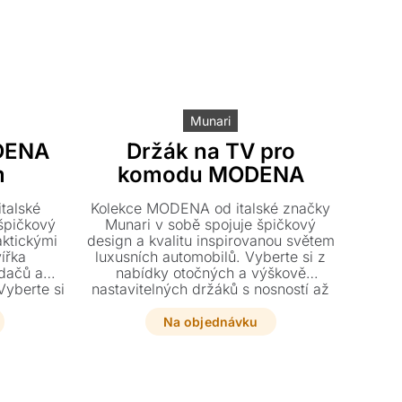
Munari
DENA
Držák na TV pro
m
komodu MODENA
talské
Kolekce MODENA od italské značky
špičkový
Munari v sobě spojuje špičkový
aktickými
design a kvalitu inspirovanou světem
ířka
luxusních automobilů. Vyberte si z
adačů a
nabídky otočných a výškově
Vyberte si
nastavitelných držáků s nosností až
kle, dřevě
50 kg, které jsou navrženy pro
si rozměry
dokonalou stabilitu vaší TV. Tyto
Na objednávku
 televize.
stylové nerezové doplňky dodají
ek s
vašemu interiéru nádech exkluzivity a
telnými
precizního italského zpracování.
nalým
erního