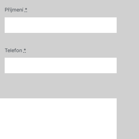
Příjmení
*
Telefon
*