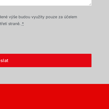
dené výše budou využity pouze za účelem
řetí straně.
*
slat