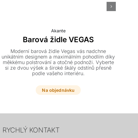
Akante
Barová židle VEGAS
Moderní barová židle Vegas vás nadchne
De
unikátním designem a maximálním pohodlím díky
měkkému polstrování a otočné podnoži. Vyberte
z
si ze dvou výšek a široké škály odstínů přesně
z
podle vašeho interiéru.
lí
l
Na objednávku
RYCHLÝ KONTAKT