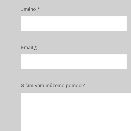
Jméno
*
Email
*
S čím vám můžeme pomoci?