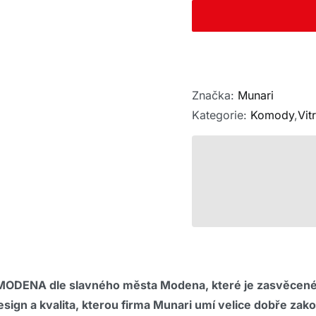
Značka:
Munari
Kategorie:
Komody
,
Vit
i MODENA dle slavného města Modena, které je zasvěce
ý design a kvalita, kterou firma Munari umí velice dobře 