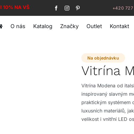
I 10% NA VŠE!
+420 727
O nás
Katalog
Značky
Outlet
Kontakt
Na objednávku
Vitrína
Vitrína Modena od ital
inspirovaný slavným mě
praktickým systémem ote
luxusních materiálů, ja
velikost i vnitřní LED 