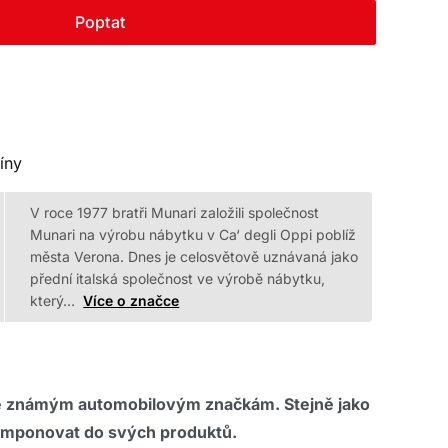
Poptat
ríny
V roce 1977 bratři Munari založili společnost
Munari na výrobu nábytku v Ca‘ degli Oppi poblíž
města Verona. Dnes je celosvětově uznávaná jako
přední italská společnost ve výrobě nábytku,
který…
Více o značce
né známým automobilovým značkám. Stejně jako
zakomponovat do svých produktů.