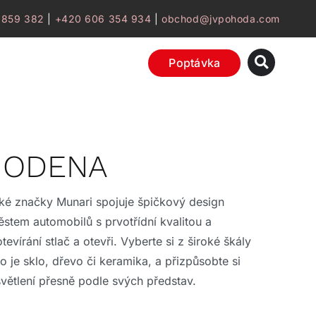
 859 382
|
+420 606 354 934
|
obchod@jvpohoda.com
Poptávka
 MODENA
ské značky Munari spojuje špičkový design
stem automobilů s prvotřídní kvalitou a
vírání stlač a otevři. Vyberte si z široké škály
ko je sklo, dřevo či keramika, a přizpůsobte si
osvětlení přesně podle svých představ.