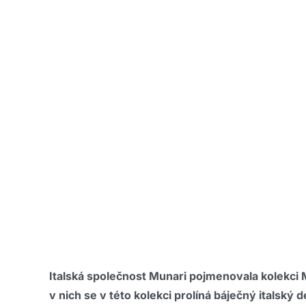
Italská společnost Munari pojmenovala kolekc
v nich se v této kolekci prolíná báječný italsk