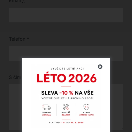
Email
*
Telefon
*
S čím vám můžeme pomoci?