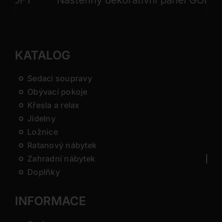
OFT
Nástěnný dekorativní panel GONG
KATALOG
Sedací soupravy
Obývací pokoje
Křesla a relax
Jídelny
Ložnice
Ratanový nábytek
Zahradní nábytek
Doplňky
INFORMACE