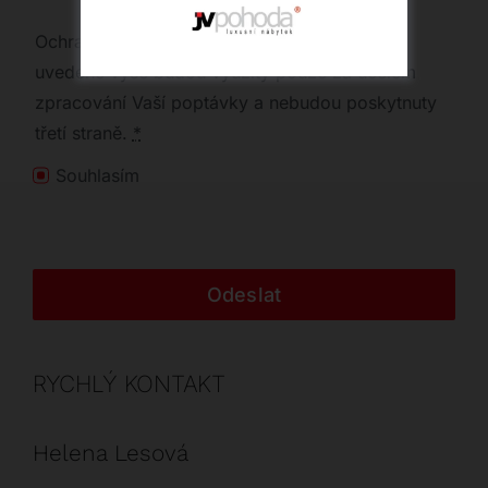
Ochrana osobních údajů | Vaše osobní údaje
uvedené výše budou využity pouze za účelem
zpracování Vaší poptávky a nebudou poskytnuty
třetí straně.
*
Souhlasím
Odeslat
RYCHLÝ KONTAKT
Helena Lesová