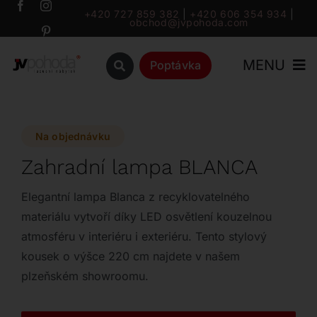
Přeskočit
+420 727 859 382
|
+420 606 354 934
|
obchod@jvpohoda.com
na
obsah
MENU
Poptávka
Úvod
Na objednávku
O nás
Zahradní lampa BLANCA
Katalog
Elegantní lampa Blanca z recyklovatelného
materiálu vytvoří díky LED osvětlení kouzelnou
atmosféru v interiéru i exteriéru. Tento stylový
Značky
kousek o výšce 220 cm najdete v našem
plzeňském showroomu.
Outlet