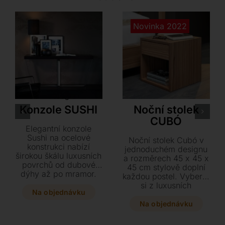
Novinka 2022
Orsenigo
Tonin Casa
Konzole SUSHI
Noční stolek
CUBÓ
Elegantní konzole
Sushi na ocelové
Noční stolek Cubó v
konstrukci nabízí
jednoduchém designu
širokou škálu luxusních
a rozměrech 45 x 45 x
povrchů od dubové
45 cm stylově doplní
dýhy až po mramor.
každou postel. Vyberte
Tento stylový kousek o
si z luxusních
rozměrech 180 x 45 x
Na objednávku
dřevěných provedení v
84 cm se stane
ořechu, dubu či jasanu
Na objednávku
dominantou vašeho
a zvolte klasickou
interiéru díky možnosti
variantu nebo moderní