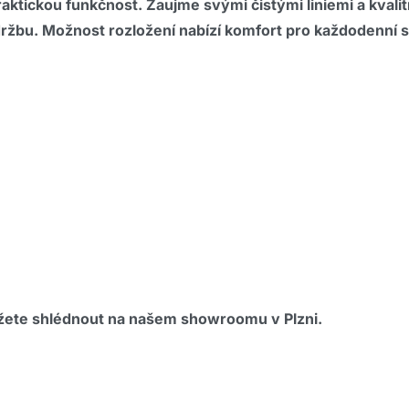
praktickou funkčnost. Zaujme svými čistými liniemi a kva
žbu. Možnost rozložení nabízí komfort pro každodenní sto
žete shlédnout na našem showroomu v Plzni.