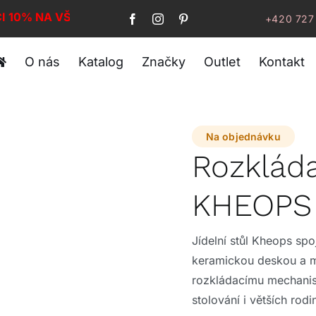
CI 10% NA VŠE!
+420 727
O nás
Katalog
Značky
Outlet
Kontakt
Na objednávku
Rozkládac
KHEOPS
Jídelní stůl Kheops sp
keramickou deskou a m
rozkládacímu mechanis
stolování i větších rod