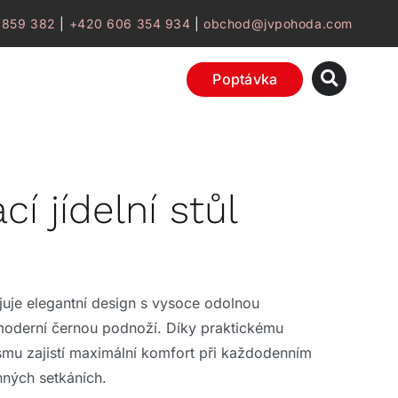
 859 382
|
+420 606 354 934
|
obchod@jvpohoda.com
Poptávka
í jídelní stůl
ojuje elegantní design s vysoce odolnou
oderní černou podnoží. Díky praktickému
mu zajistí maximální komfort při každodenním
inných setkáních.