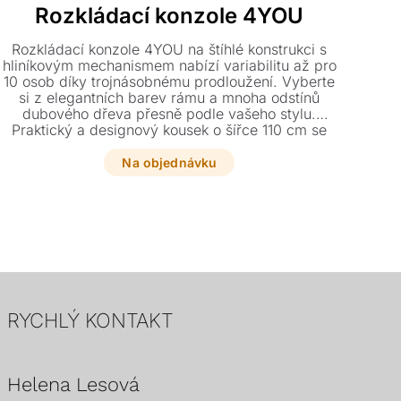
Rozkládací konzole 4YOU
K
Rozkládací konzole 4YOU na štíhlé konstrukci s
hliníkovým mechanismem nabízí variabilitu až pro
10 osob díky trojnásobnému prodloužení. Vyberte
Des
si z elegantních barev rámu a mnoha odstínů
z
dubového dřeva přesně podle vašeho stylu.
Praktický a designový kousek o šířce 110 cm se
ob
snadno přizpůsobí každé příležitosti.
Na objednávku
P
RYCHLÝ KONTAKT
Helena Lesová