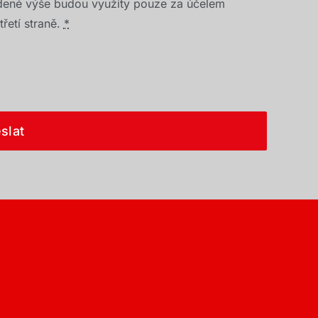
dené výše budou využity pouze za účelem
řetí straně.
*
slat