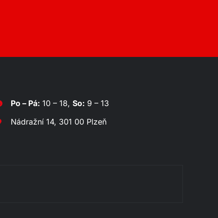
Po – Pá:
10 – 18,
So:
9 – 13
Nádražní 14, 301 00 Plzeň
Rozklá