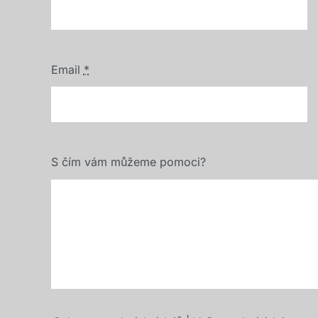
Email
*
S čím vám můžeme pomoci?