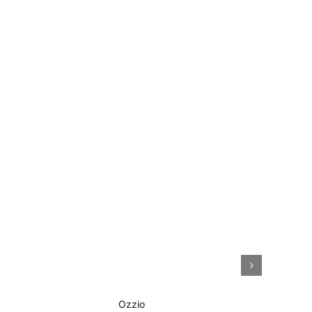
O
Ozzio