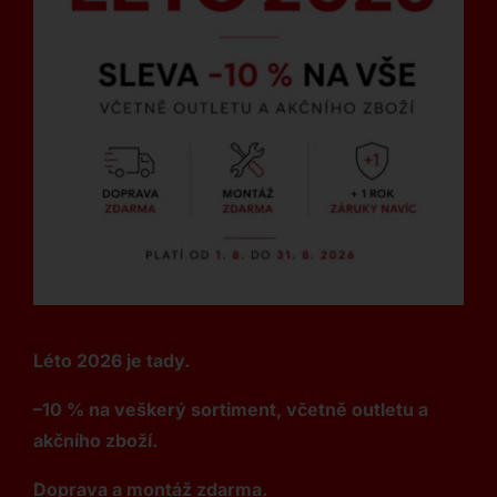
Léto 2026 je tady.
–10 % na veškerý sortiment, včetně outletu a
akčního zboží.
Doprava a montáž zdarma.