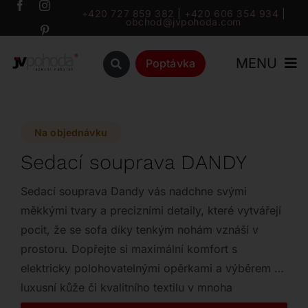
Přeskočit
+420 727 859 382
|
+420 606 354 934
|
obchod@jvpohoda.com
na
obsah
MENU
Poptávka
Úvod
Na objednávku
O nás
Sedací souprava DANDY
Katalog
Sedací souprava Dandy vás nadchne svými
měkkými tvary a precizními detaily, které vytvářejí
pocit, že se sofa díky tenkým nohám vznáší v
Značky
prostoru. Dopřejte si maximální komfort s
elektricky polohovatelnými opěrkami a výběrem z
Outlet
luxusní kůže či kvalitního textilu v mnoha
odstínech.