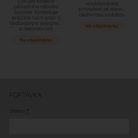
Luxusní kolekce
vroubkovaném
zahradního nábytku
provedení se stanou
Summer kombinuje
nádhernou ozdobou
precizní ruční práci s
vašeho interiéru.
nadčasovým designem
Vyberte si z luxusních
Na objednávku
a dekorativním
lesklých povrchů, jako
výpletem. Tato
je zlato a platina, nebo
variabilní řada z hliníku
Na objednávku
zvolte matnou barvu
nabízí stylové židle,
ze vzorníku RAL ve
křesla i stoly v široké
třech různých
paletě barev přesně
velikostech.
podle vašeho vkusu.
POPTÁVKA
Jméno
*