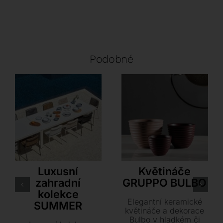
Podobné
Point
Tonin Casa
Luxusní
Květináče
zahradní
GRUPPO BULBO
kolekce
Elegantní keramické
SUMMER
květináče a dekorace
Bulbo v hladkém či