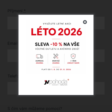
Příjmení
*
Email
*
Telefon
*
S čím vám můžeme pomoci?