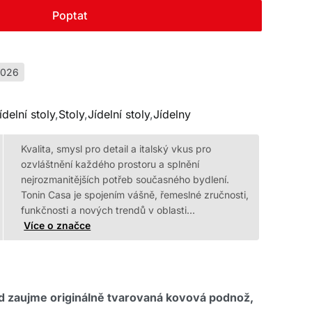
Poptat
2026
ídelní stoly
,
Stoly
,
Jídelní stoly
,
Jídelny
Kvalita, smysl pro detail a italský vkus pro
ozvláštnění každého prostoru a splnění
nejrozmanitějších potřeb současného bydlení.
Tonin Casa je spojením vášně, řemeslné zručnosti,
funkčnosti a nových trendů v oblasti…
Více o značce
ed zaujme originálně tvarovaná kovová podnož,