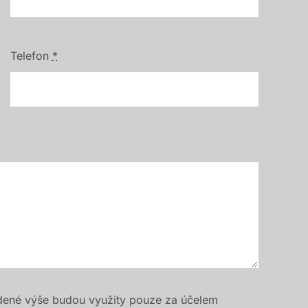
Telefon
*
dené výše budou využity pouze za účelem