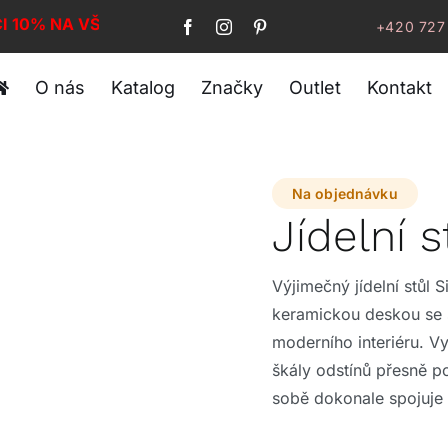
I 10% NA VŠE!
+420 727
O nás
Katalog
Značky
Outlet
Kontakt
Na objednávku
Jídelní 
Výjimečný jídelní stůl 
keramickou deskou se
moderního interiéru. Vy
škály odstínů přesně p
sobě dokonale spojuje 