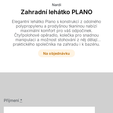
Nardi
Zahradní lehátko PLANO
Elegantní lehátko Plano s konstrukcí z odolného
polypropylenu a prodyšnou tkaninou nabízí
maximální komfort pro váš odpočinek.
Čtyřpolohové opěradlo, kolečka pro snadnou
manipulaci a možnost stohování z něj dělají
praktického společníka na zahradu i k bazénu.
Vybírat můžete z několika barevných variant v
rozměrech 71 x 178-211 x 97 cm.
Na objednávku
Příjmení
*