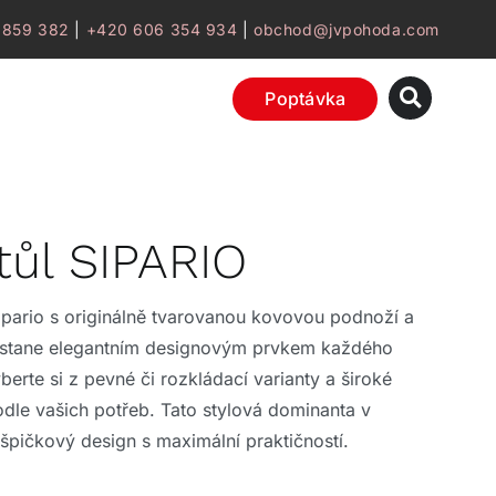
 859 382
|
+420 606 354 934
|
obchod@jvpohoda.com
Poptávka
stůl SIPARIO
Sipario s originálně tvarovanou kovovou podnoží a
 stane elegantním designovým prvkem každého
berte si z pevné či rozkládací varianty a široké
odle vašich potřeb. Tato stylová dominanta v
špičkový design s maximální praktičností.