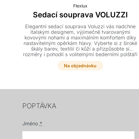
Flexlux
Sedací souprava VOLUZZI
Elegantní sedací souprava Voluzzi vás nadchne
italským designem, výjimečně tvarovanými
kovovými nohami a maximálním komfortem díky
nastavitelným opěrkám hlavy. Vyberte si z široké
škály barev, textilií či kůží a přizpůsobte si
rozměry i pohodlí s volitelnými bederními polštáři
přesně podle svých představ.
Na objednávku
POPTÁVKA
Jméno
*