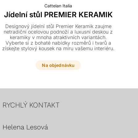
Cattelan Italia
Jídelní stůl PREMIER KERAMIK
Designový jídelní stůl Premier Keramik zaujme
B
netradiční ocelovou podnoží a luxusní deskou z
lehk
keramiky v mnoha atraktivních variantách.
sna
Vyberte si z bohaté nabídky rozměrů i tvarů a
i 
získejte stylový kousek na míru vašemu interiéru.
Na objednávku
RYCHLÝ KONTAKT
Helena Lesová