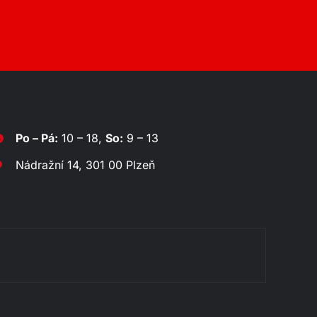
Po – Pá:
10 – 18,
So:
9 – 13
Nádražní 14, 301 00 Plzeň
Jídelní