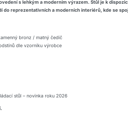
vedení s lehkým a moderním výrazem. Stůl je k dispozici 
í do reprezentativních a moderních interiérů, kde se spoj
kamenný bronz / matný čedič
odstínů dle vzorníku výrobce
ádací stůl – novinka roku 2026
.