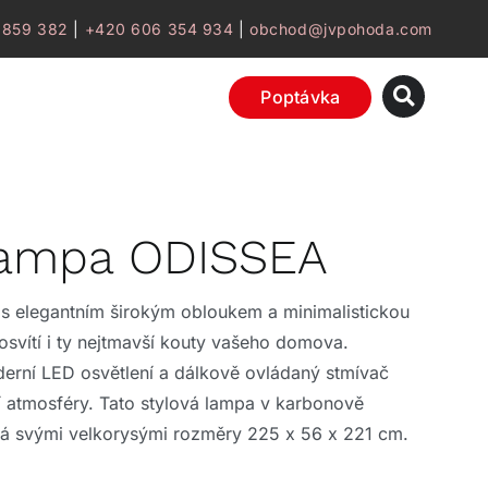
 859 382
|
+420 606 354 934
|
obchod@jvpohoda.com
Poptávka
 lampa ODISSEA
s elegantním širokým obloukem a minimalistickou
osvítí i ty nejtmavší kouty vašeho domova.
erní LED osvětlení a dálkově ovládaný stmívač
 atmosféry. Tato stylová lampa v karbonově
á svými velkorysými rozměry 225 x 56 x 221 cm.