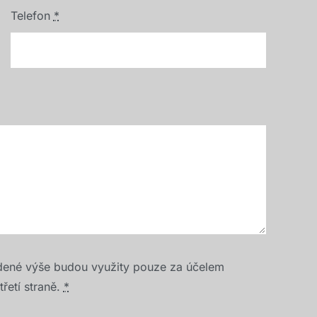
Telefon
*
dené výše budou využity pouze za účelem
řetí straně.
*