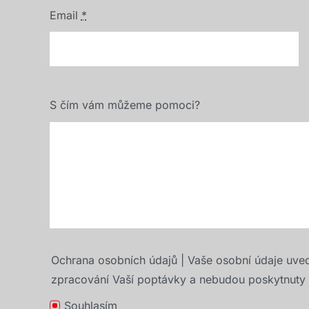
Email
*
S čím vám můžeme pomoci?
Ochrana osobních údajů | Vaše osobní údaje uve
zpracování Vaší poptávky a nebudou poskytnuty t
Souhlasím