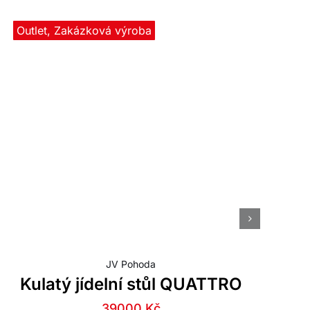
Outlet
,
Zakázková výroba
JV Pohoda
Kulatý jídelní stůl QUATTRO
Původní
Aktuální
39000
Kč