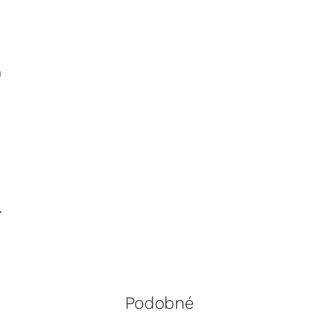
á
.
Podobné