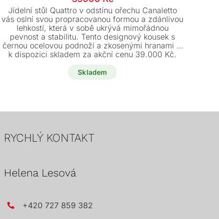
cena
cena
el
Jídelní stůl Quattro v odstínu ořechu Canaletto
o
byla:
je:
vás oslní svou propracovanou formou a zdánlivou
lehkostí, která v sobě ukrývá mimořádnou
66600 Kč.
39000 Kč.
vel
pevnost a stabilitu. Tento designový kousek s
černou ocelovou podnoží a zkosenými hranami je
k dispozici skladem za akční cenu 39.000 Kč.
Skladem
RYCHLÝ KONTAKT
Helena Lesová
+420 727 859 382