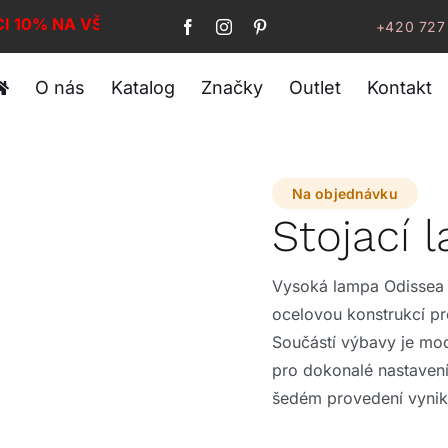
CI 10% NA VŠE!
+420 727
O nás
Katalog
Značky
Outlet
Kontakt
Na objednávku
Stojací
Vysoká lampa Odissea 
ocelovou konstrukcí pr
Součástí výbavy je mod
pro dokonalé nastavení
šedém provedení vynik