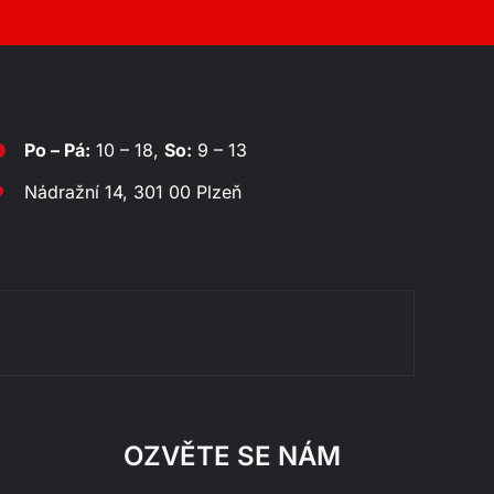
Po – Pá:
10 – 18,
So:
9 – 13
Nádražní 14, 301 00 Plzeň
Rozklá
OZVĚTE SE NÁM