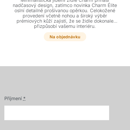
Minimalistická jídelní židle Charm přináší
nadčasový design, zatímco novinka Charm Élite
oslní detailně prošívanou opěrkou. Celokožené
provedení včetně nohou a široký výběr
prémiových kůží zajistí, že se židle dokonale
přizpůsobí vašemu interiéru.
Na objednávku
Příjmení
*