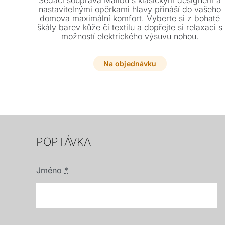
Sedací souprava Malibú s klasickým designem a
nastavitelnými opěrkami hlavy přináší do vašeho
domova maximální komfort. Vyberte si z bohaté
škály barev kůže či textilu a dopřejte si relaxaci s
možností elektrického výsuvu nohou.
Na objednávku
POPTÁVKA
Jméno
*