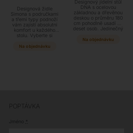
Designový jídelní stůl
DNA s ocelovou
Designová židle
základnou a dřevěnou
Simona s područkami
deskou o průměru 180
a třemi typy podnoží
cm pohodlně usadí až
vám zajistí absolutní
deset osob. Jedinečný
komfort u každého
zážitek ze stolování
stolu. Vyberte si
zajišťuje keramický
Na objednávku
čalounění z kůže či
středový panel o
textilu v barvách dle
Na objednávku
průměru 100 cm, který
vzorníku a dopřejte si
je plně otočný o 360°.
stylový prvek o
Vyberte si z
rozměrech 60 x 60 x
elegantních odstínů
84 cm.
podnože i desky a
dopřejte svému
interiéru tento luxusní
kousek s
nastavitelnými
nožkami.
POPTÁVKA
Jméno
*