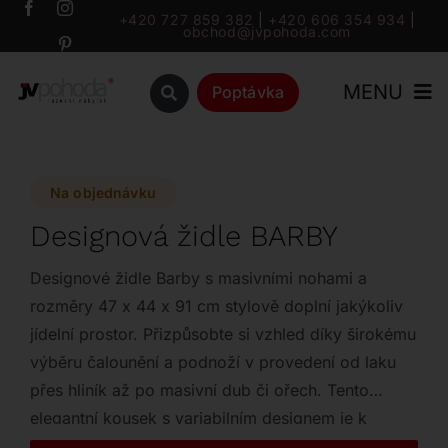
Přeskočit
+420 727 859 382
|
+420 606 354 934
|
obchod@jvpohoda.com
na
obsah
MENU
Poptávka
Úvod
Na objednávku
O nás
Designová židle BARBY
Katalog
Designové židle Barby s masivními nohami a
rozměry 47 x 44 x 91 cm stylově doplní jakýkoliv
jídelní prostor. Přizpůsobte si vzhled díky širokému
Značky
výběru čalounění a podnoží v provedení od laku
přes hliník až po masivní dub či ořech. Tento
Outlet
elegantní kousek s variabilním designem je k
dispozici na doptání dle vaší konkrétní