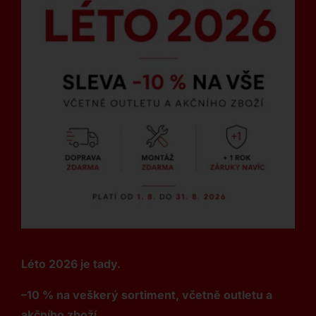
Léto 2026 je tady.
–10 % na veškerý sortiment, včetně outletu a
akčního zboží.