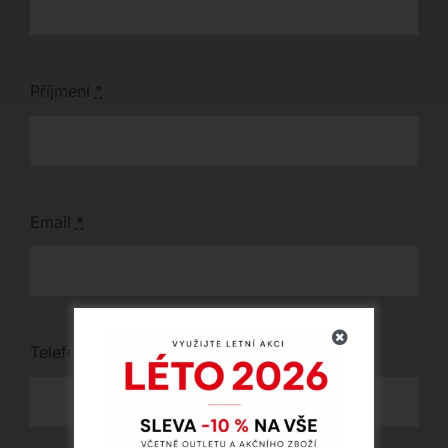
Příjmení
*
Email
*
Telefon
*