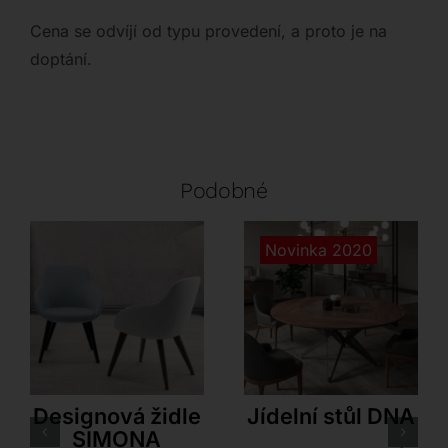
Cena se odvíjí od typu provedení, a proto je na
doptání.
Podobné
Novinka 2020
Antonello Italia
Ozzio
Designová židle
Jídelní stůl DNA
SIMONA