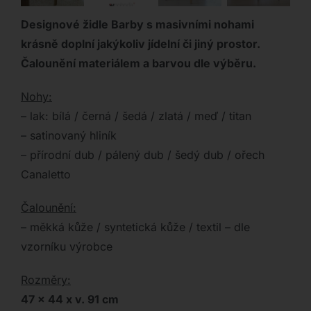
Designové židle Barby s masivními nohami
krásně doplní jakýkoliv jídelní či jiný prostor.
Čalounění materiálem a barvou dle výběru.
Nohy:
– lak: bílá / černá / šedá / zlatá / meď / titan
– satinovaný hliník
– přírodní dub / pálený dub / šedý dub / ořech
Canaletto
Čalounění:
– měkká kůže / syntetická kůže / textil – dle
vzorníku výrobce
Rozměry:
47 x 44 x v. 91 cm