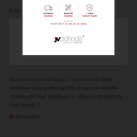
S čím vám můžeme pomoci?
Ochrana osobních údajů | Vaše osobní údaje
uvedené výše budou využity pouze za účelem
zpracování Vaší poptávky a nebudou poskytnuty
třetí straně.
*
Souhlasím