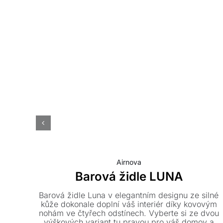
Airnova
Barová židle LUNA
Barová židle Luna v elegantním designu ze silné
kůže dokonale doplní váš interiér díky kovovým
nohám ve čtyřech odstínech. Vyberte si ze dvou
výškových variant tu pravou pro váš domov a