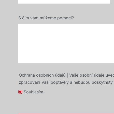
S čím vám můžeme pomoci?
Ochrana osobních údajů | Vaše osobní údaje uve
zpracování Vaší poptávky a nebudou poskytnuty t
Souhlasím