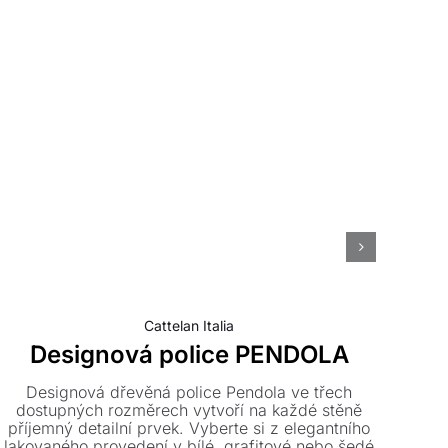
Cattelan Italia
Designová police PENDOLA
Designová dřevěná police Pendola ve třech
dostupných rozměrech vytvoří na každé stěně
p
příjemný detailní prvek. Vyberte si z elegantního
lakovaného provedení v bílé, grafitové nebo šedé
čt