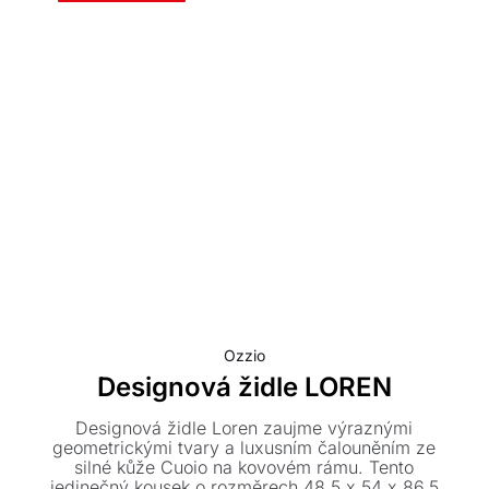
Ozzio
Designová židle LOREN
Designová židle Loren zaujme výraznými
geometrickými tvary a luxusním čalouněním ze
silné kůže Cuoio na kovovém rámu. Tento
jedinečný kousek o rozměrech 48,5 x 54 x 86,5