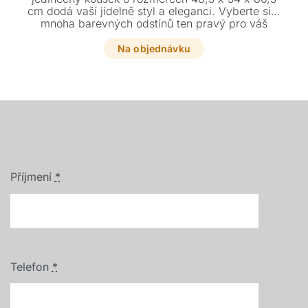
cm dodá vaší jídelně styl a eleganci. Vyberte si z
mnoha barevných odstínů ten pravý pro váš
interiér.
Na objednávku
Příjmení
*
Telefon
*