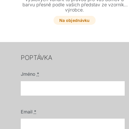
barvu přesně podle vašich představ ze vzorníku
výrobce.
Na objednávku
POPTÁVKA
Jméno
*
Email
*