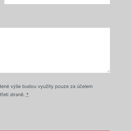
dené výše budou využity pouze za účelem
řetí straně.
*