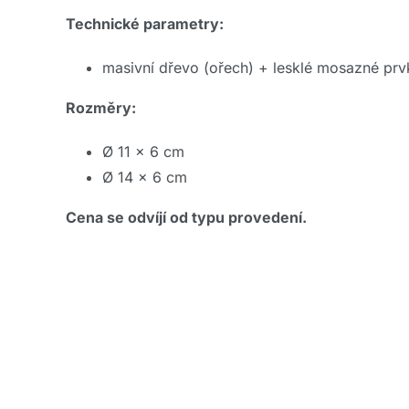
Technické parametry:
masivní dřevo (ořech) + lesklé mosazné prv
Rozměry:
Ø 11 x 6 cm
Ø 14 x 6 cm
Cena se odvíjí od typu provedení.