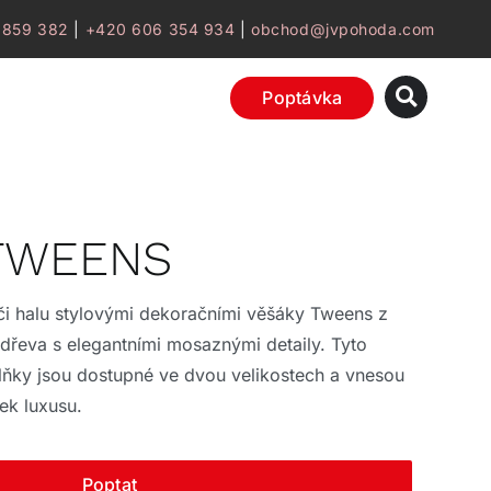
 859 382
|
+420 606 354 934
|
obchod@jvpohoda.com
Poptávka
 TWEENS
či halu stylovými dekoračními věšáky Tweens z
řeva s elegantními mosaznými detaily. Tyto
lňky jsou dostupné ve dvou velikostech a vnesou
ek luxusu.
Poptat