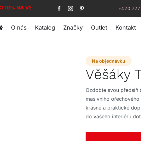
CI 10% NA VŠE!
+420 727
O nás
Katalog
Značky
Outlet
Kontakt
Na objednávku
Věšáky
Ozdobte svou předsíň 
masivního ořechového d
krásné a praktické dop
do vašeho interiéru dot