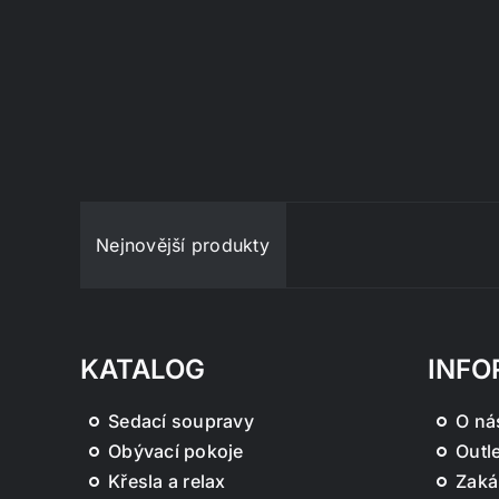
Nejnovější produkty
KATALOG
INFO
Sedací soupravy
O ná
Obývací pokoje
Outle
Křesla a relax
Zaká