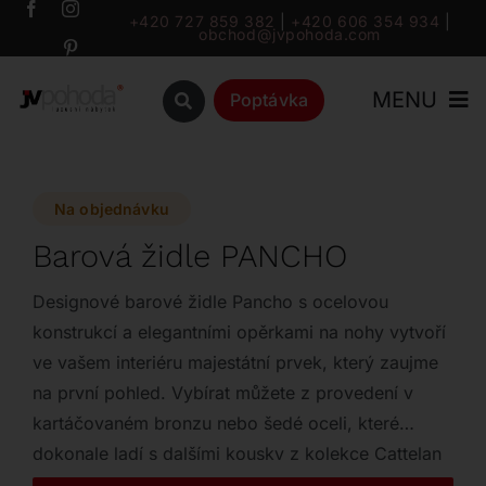
Přeskočit
+420 727 859 382
|
+420 606 354 934
|
obchod@jvpohoda.com
na
obsah
MENU
Poptávka
Úvod
Na objednávku
O nás
Barová židle PANCHO
Katalog
Designové barové židle Pancho s ocelovou
konstrukcí a elegantními opěrkami na nohy vytvoří
ve vašem interiéru majestátní prvek, který zaujme
Značky
na první pohled. Vybírat můžete z provedení v
kartáčovaném bronzu nebo šedé oceli, které
Outlet
dokonale ladí s dalšími kousky z kolekce Cattelan
Italia 2020. Tyto stylové židle jsou k dispozici ve