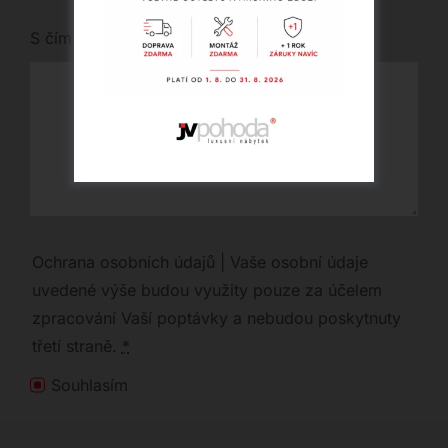
S čím vám můžeme pomoci?
Ochrana osobních údajů | Vaše osobní údaje
uvedené výše budou využity pouze za účelem
zpracování Vaší poptávky a nebudou poskytnuty
třetí straně.
*
Souhlasím