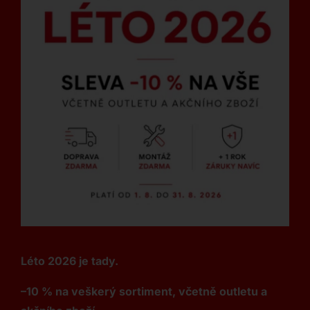
Léto 2026 je tady.
–10 % na veškerý sortiment, včetně outletu a