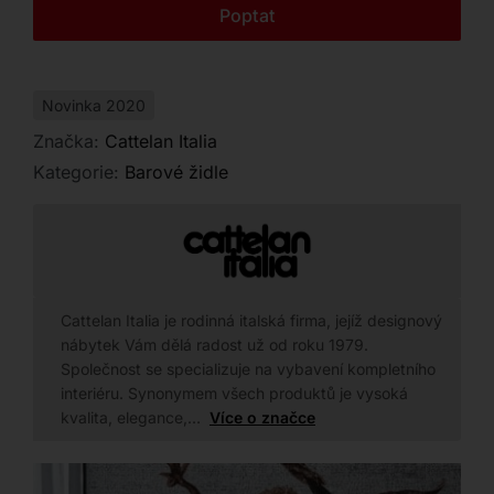
Kontakt
Poptat
dvou výškách pro váš maximální komfort.
Novinka 2020
Značka:
Cattelan Italia
Kategorie:
Barové židle
Cattelan Italia je rodinná italská firma, jejíž designový
nábytek Vám dělá radost už od roku 1979.
Společnost se specializuje na vybavení kompletního
interiéru. Synonymem všech produktů je vysoká
kvalita, elegance,…
Více o značce