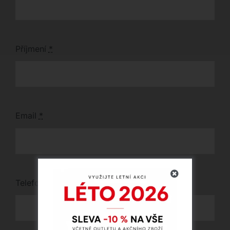
Příjmení
*
Email
*
Telefon
*