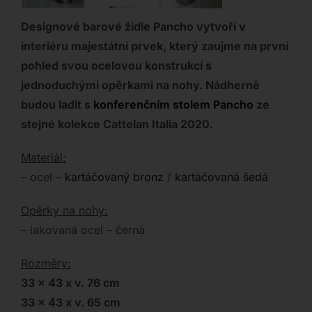
Designové barové židle Pancho vytvoří v
interiéru majestátní prvek, který zaujme na první
pohled svou ocelovou konstrukcí s
jednoduchými opěrkami na nohy. Nádherně
budou ladit s
konferenčním stolem Pancho
ze
stejné kolekce Cattelan Italia 2020.
Materiál:
– ocel –
kartáčovaný bronz
/
kartáčovaná šedá
Opěrky na nohy:
– lakovaná ocel – černá
Rozměry:
33 x 43 x v. 76 cm
33 x 43 x v. 65 cm