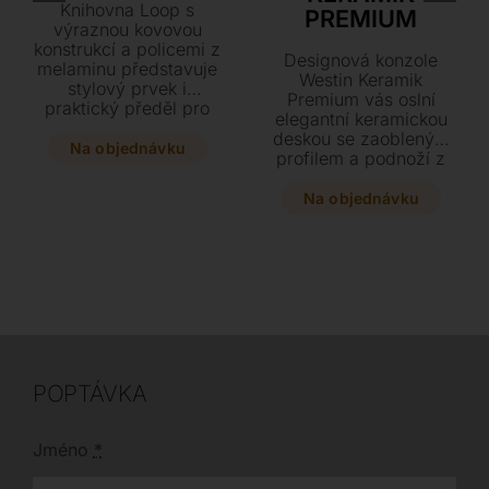
Knihovna Loop s
PREMIUM
výraznou kovovou
konstrukcí a policemi z
Designová konzole
melaminu představuje
Westin Keramik
stylový prvek i
Premium vás oslní
praktický předěl pro
elegantní keramickou
každý interiér. Vyberte
deskou se zaobleným
si z několika rozměrů a
Na objednávku
profilem a podnoží z
vystavte své oblíbené
lakované oceli v
knihy či dekorace v
mnoha stylových
Na objednávku
moderním designu.
odstínech. Tento
luxusní kousek
vyžadující kotvení na
zeď je k dispozici ve
dvou velkorysých
rozměrech, které
dodají vašemu
interiéru jedinečný
charakter.
POPTÁVKA
Jméno
*