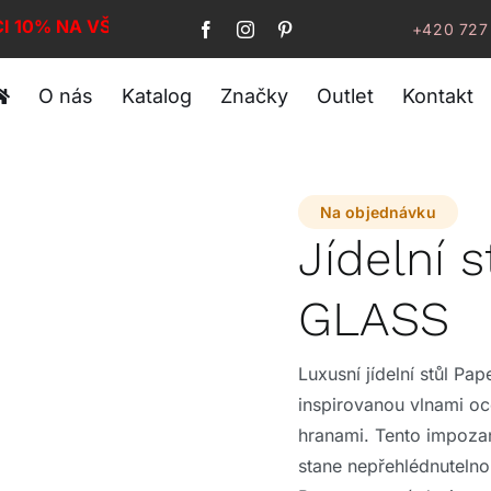
CI 10% NA VŠE!
+420 727
O nás
Katalog
Značky
Outlet
Kontakt
Na objednávku
Jídelní 
GLASS
Luxusní jídelní stůl Pap
inspirovanou vlnami oc
hranami. Tento impoza
stane nepřehlédnutelno