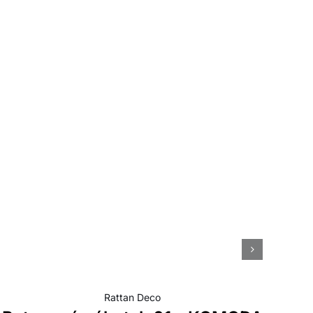
N
Rattan Deco