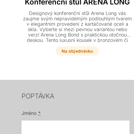
Konferenční stůl ARENA LONG
Designový konferenční stůl Arena Long vás
zaujme svým nepravidelným podlouhlým tvarem
v elegantním provedení z kartáčované oceli a
skla. Vyberte si mezi pevnou variantou nebo
verzí Arena Long Bond s praktickou otočnou
deskou. Tento luxusní kousek v bronzovém či
šedém dekoru se stane stylovou dominantou
každého moderního interiéru.
Na objednávku
POPTÁVKA
Jméno
*