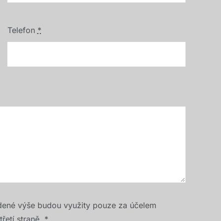
Telefon
*
dené výše budou využity pouze za účelem
řetí straně.
*