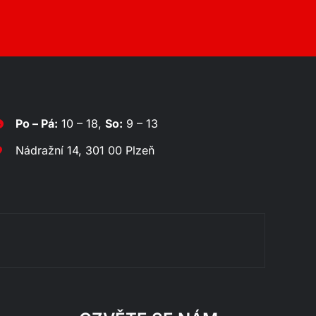
Po – Pá:
10 – 18,
So:
9 – 13
Nádražní 14, 301 00 Plzeň
Rozklá