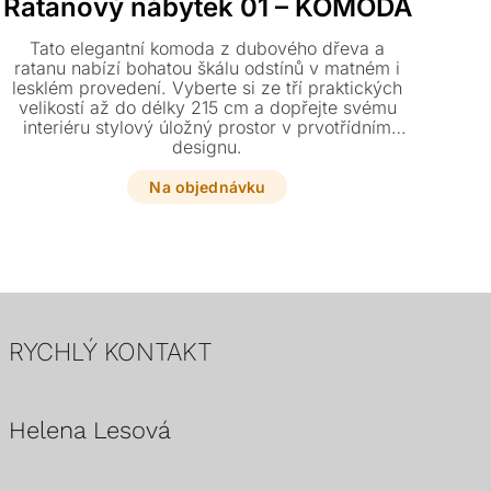
Ratanový nábytek 01 – KOMODA
Tato elegantní komoda z dubového dřeva a
Des
ratanu nabízí bohatou škálu odstínů v matném i
lesklém provedení. Vyberte si ze tří praktických
p
velikostí až do délky 215 cm a dopřejte svému
ro
interiéru stylový úložný prostor v prvotřídním
br
designu.
Na objednávku
RYCHLÝ KONTAKT
Helena Lesová