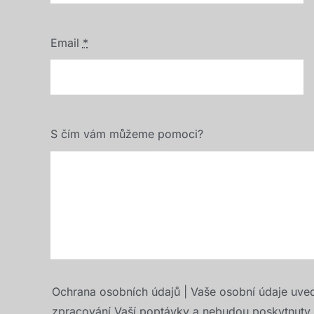
Email
*
S čím vám můžeme pomoci?
Ochrana osobních údajů | Vaše osobní údaje uve
zpracování Vaší poptávky a nebudou poskytnuty t