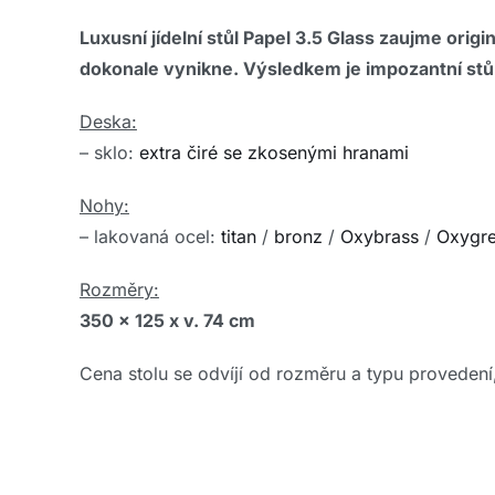
Luxusní jídelní stůl Papel 3.5 Glass zaujme orig
dokonale vynikne. Výsledkem je impozantní stůl
Deska:
– sklo:
extra čiré se zkosenými hranami
Nohy:
– lakovaná ocel:
titan
/
bronz
/
Oxybrass
/
Oxygr
Rozměry:
350 x 125 x v. 74 cm
Cena stolu se odvíjí od rozměru a typu provedení,