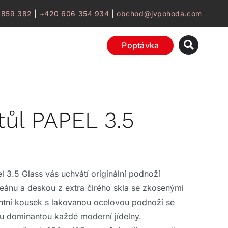
 859 382
|
+420 606 354 934
|
obchod@jvpohoda.com
Poptávka
stůl PAPEL 3.5
el 3.5 Glass vás uchvátí originální podnoží
eánu a deskou z extra čirého skla se zkosenými
ntní kousek s lakovanou ocelovou podnoží se
u dominantou každé moderní jídelny.