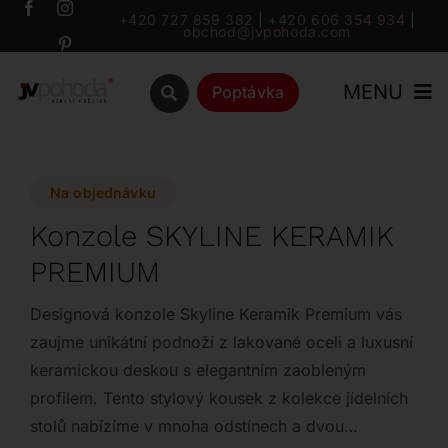
Přeskočit
+420 727 859 382
|
+420 606 354 934
|
obchod@jvpohoda.com
na
obsah
MENU
Poptávka
Úvod
Na objednávku
O nás
Konzole SKYLINE KERAMIK
PREMIUM
Katalog
Designová konzole Skyline Keramik Premium vás
Značky
zaujme unikátní podnoží z lakované oceli a luxusní
keramickou deskou s elegantním zaobleným
profilem. Tento stylový kousek z kolekce jídelních
Outlet
stolů nabízíme v mnoha odstínech a dvou