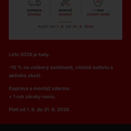
Léto 2026 je tady.
–10 % na veškerý sortiment, včetně outletu a
akčního zboží.
Doprava a montáž zdarma.
+ 1 rok záruky navíc.
Platí od 1. 8. do 31. 8. 2026.