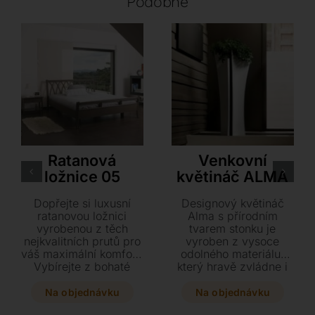
Podobné
Rattan Deco
VONDOM
Ratanová
Venkovní
ložnice 05
květináč ALMA
Dopřejte si luxusní
Designový květináč
ratanovou ložnici
Alma s přírodním
vyrobenou z těch
tvarem stonku je
nejkvalitních prutů pro
vyroben z vysoce
váš maximální komfort.
odolného materiálu,
Vybírejte z bohaté
který hravě zvládne i
škály barevných
extrémní venkovní
odstínů v matném či
podmínky. Vyberte si
Na objednávku
Na objednávku
lesklém provedení,
variantu se