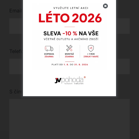
Email
*
Telefon
*
S čím vám můžeme pomoci?