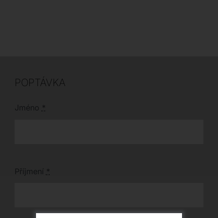
které dokonale doladí
samozavlažovacím
váš interiér.
systémem či LED
podsvícením a doplňte
svůj prostor o tento
elegantní prvek o
rozměrech 54 x 50 x
140 cm.
POPTÁVKA
Jméno
*
Příjmení
*