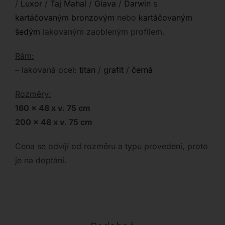
/
Luxor
/
Taj Mahal
/
Giava
/
Darwin
s
kartáčovaným bronzovým
nebo
kartáčovaným
šedým
lakovaným zaobleným profilem.
Rám:
– lakovaná ocel:
titan
/
grafit
/
černá
Rozměry:
160 x 48 x v. 75 cm
200 x 48 x v. 75 cm
Cena se odvíjí od rozměru a typu provedení, proto
je na doptání.