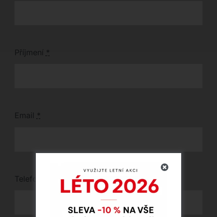
Příjmení
*
Email
*
Telefon
*