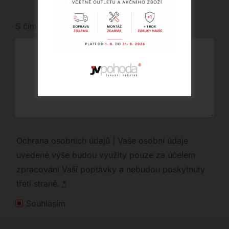
S čím vám můžeme pomoci?
Ochrana osobních údajů | Vaše osobní údaje
uvedené výše budou využity pouze za účelem
zpracování Vaší poptávky a nebudou poskytnuty
třetí straně.
*
Souhlasím