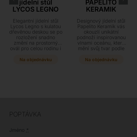
jídelní stůl
PAPELITO
LYCOS LEGNO
KERAMIK
Elegantní jídelní stůl
Designový jídelní stůl
Lycos Legno s kulatou
Papelito Keramik vás
dřevěnou deskou se po
okouzlí unikátní
rozložení snadno
podnoží inspirovanou
změní na prostorný
vlnami oceánu, která
ovál pro celou rodinu i
mění svůj tvar podle
hosty. Vyberte si z
úhlu pohledu. Vyberte
luxusních provedení v
si z široké škály
Na objednávku
Na objednávku
ořechu či dubu s
luxusních keramických
moderní kovovou
desek a lakovaných
podnoží a dodejte
ocelových podnoží ten
svému interiéru styl.
pravý umělecký
Tento variabilní kousek
kousek pro váš interiér.
o výšce 76 cm
Tento stylový stůl je k
kombinuje přírodní
dispozici v několika
materiály s precizním
rozměrech i tvarech,
italským designem.
včetně elegantního
POPTÁVKA
provedení Biscuit nebo
Oval.
Jméno
*