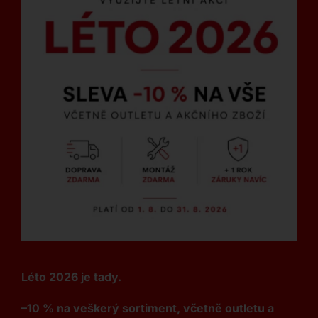
Léto 2026 je tady.
–10 % na veškerý sortiment, včetně outletu a