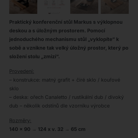
Praktický konferenční stůl Markus s výklopnou
deskou a s úložným prostorem. Pomocí
jednoduchého mechanismu stůl „vyklopíte“ k
sobě a vznikne tak velký úložný prostor, který po
složení stolu „zmizí“.
Provedení:
– konstrukce: matný grafit + čiré sklo / kouřové
sklo
– deska: ořech Canaletto / rustikální dub / divoký
dub – několik odstínů dle vzorníku výrobce
Rozměry:
140 x 90
→ 124 x v. 32 → 65 cm