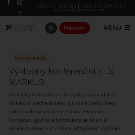
Přeskočit
+420 727 859 382
|
+420 606 354 934
|
obchod@jvpohoda.com
na
obsah
MENU
Poptávka
Úvod
Na objednávku
O nás
Výklopný konferenční stůl
MARKUS
Katalog
Praktický konferenční stůl Markus vás nadchne
Značky
unikátním mechanismem výklopné desky, který
odhalí velkorysý úložný prostor. Elegantní
kombinaci grafitové konstrukce se sklem a
Outlet
dřevěnou deskou si můžete přizpůsobit výběrem z