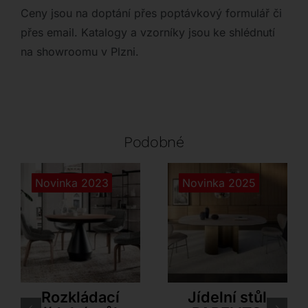
Ceny jsou na doptání přes poptávkový formulář či
přes email. Katalogy a vzorníky jsou ke shlédnutí
na showroomu v Plzni.
Podobné
Novinka 2023
Novinka 2025
Ozzio
Cattelan Italia
Rozkládací
Jídelní stůl