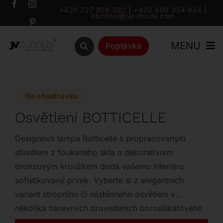
Přeskočit
+420 727 859 382
|
+420 606 354 934
|
obchod@jvpohoda.com
na
obsah
MENU
Poptávka
Úvod
Na objednávku
O nás
Osvětlení BOTTICELLE
Katalog
Designová lampa Botticelle s propracovaným
stínidlem z foukaného skla a dekorativním
bronzovým kroužkem dodá vašemu interiéru
Značky
sofistikovaný prvek. Vyberte si z elegantních
variant stropního či nástěnného osvětlení v
Outlet
několika barevných provedeních borosilikátového
skla. Tento stylový doplněk zaujme svým