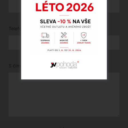
Telefon
*
S čím vám můžeme pomoci?