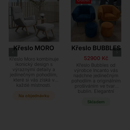
Flexlux
Incanto
Křeslo MORO
Křeslo BUBBLES
Původní
Aktuální
52900
Kč
Křeslo Moro kombinuje
cena
cena
ikonický design s
Křeslo Bubbles od
výraznými detaily a
byla:
je:
výrobce Incanto vás
jedinečným pohodlím,
nadchne jedinečným
61900 Kč.
52900 Kč.
které si vás získá v
pohodlím a originálním
každé místnosti.
prošíváním ve tvaru
Vyberte si z pestré
bublin. Elegantní
škály textilií či kůží a
Na objednávku
sametový textil v
zvolte mezi elegantní
modrém či oranžovém
Skladem
dřevěnou nebo
odstínu v kombinaci s
moderní otočnou
černými kovovými
hliníkovou podnoží pro
nohami dodá vašemu
dokonalý relax.
interiéru moderní
vzhled. Tato stylová