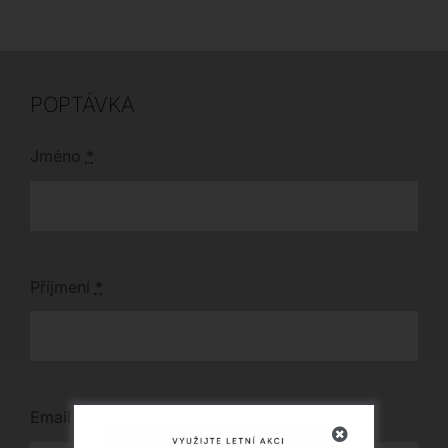
sestava s taburetem je
navíc k dispozici ihned
k dodání za akční
cenu.
POPTÁVKA
Jméno
*
Příjmení
*
Email
*