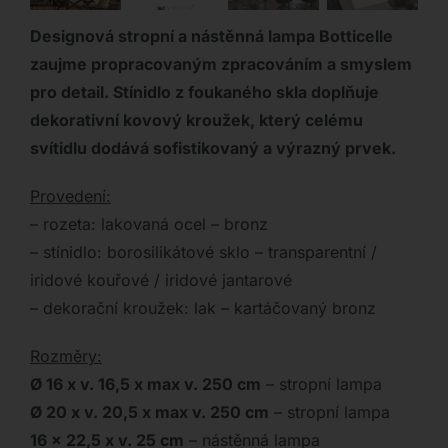
Designová stropní a nástěnná lampa Botticelle
zaujme propracovaným zpracováním a smyslem
pro detail. Stínidlo z foukaného skla doplňuje
dekorativní kovový kroužek, který celému
svítidlu dodává sofistikovaný a výrazný prvek.
Provedení:
– rozeta: lakovaná ocel – bronz
– stínidlo: borosilikátové sklo – transparentní /
iridové kouřové / iridové jantarové
– dekorační kroužek: lak – kartáčovaný bronz
Rozměry:
Ø 16 x v. 16,5 x max v. 250 cm
– stropní lampa
Ø 20 x v. 20,5 x max v. 250 cm
– stropní lampa
16 x 22,5 x v. 25 cm
– nástěnná lampa