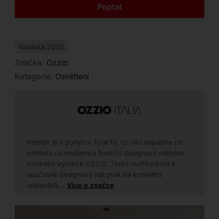
Kontakt
Poptat
precizním zpracováním a smyslem pro každý
detail.
Novinka 2025
Značka:
Ozzio
Kategorie:
Osvětlení
Prostor je v pohybu! To je to, co Vás napadne při
pohledu na moderní a funkční designový nábytek
italského výrobce OZZIO. Tento multifunkční a
současně designový nábytek dá konkrétní
odpovědi…
Více o značce