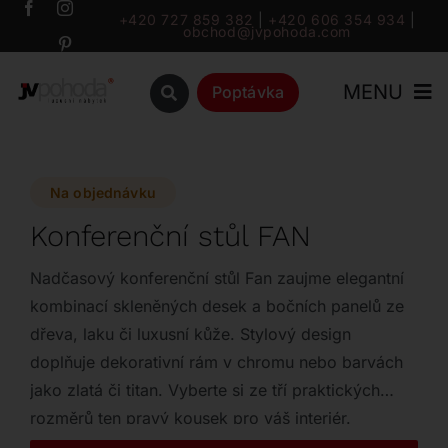
Přeskočit
+420 727 859 382
|
+420 606 354 934
|
obchod@jvpohoda.com
na
obsah
MENU
Poptávka
Úvod
Na objednávku
O nás
Konferenční stůl FAN
Katalog
Nadčasový konferenční stůl Fan zaujme elegantní
kombinací skleněných desek a bočních panelů ze
dřeva, laku či luxusní kůže. Stylový design
Značky
doplňuje dekorativní rám v chromu nebo barvách
jako zlatá či titan. Vyberte si ze tří praktických
Outlet
rozměrů ten pravý kousek pro váš interiér.