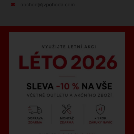
obchod@jvpohoda.com