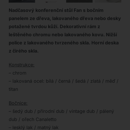
Nadčasový konferenční stůl Fan s bočním
panelem ze dřeva, lakovaného dřeva nebo desky
potažené tvrdou kůží. Dekorativní rám z
leštěného chromu nebo lakovaného kovu. Nižší
police z lakovaného tvrzeného skla. Horní deska
z čirého skla.
Konstrukce:
– chrom
– lakovaná ocel: bílá / černá / šedá / zlatá / měď /
titan
Bočnice:
– šedý dub / přírodní dub / vintage dub / pálený
dub / ořech Canaletto
– lesklý lak / matný lak