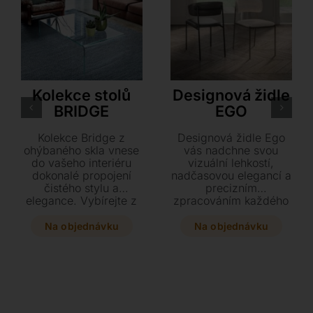
Sovet
Ozzio
Kolekce stolů
Designová židle
BRIDGE
EGO
Kolekce Bridge z
Designová židle Ego
ohýbaného skla vnese
vás nadchne svou
do vašeho interiéru
vizuální lehkostí,
dokonalé propojení
nadčasovou elegancí a
čistého stylu a
precizním
elegance. Vybírejte z
zpracováním každého
mnoha rozměrů
detailu pro maximální
psacích i
pohodlí. Vyberte si z
Na objednávku
Na objednávku
konferenčních stolů,
variant s područkami i
které lze doplnit
bez v luxusním
praktickou zásuvkou v
čalounění z eko-kůže,
luxusním provedení
sametu nebo textilu v
dřeva či laku.
kombinaci s kovovou či
dřevěnou podnoží.