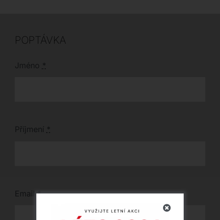
POPTÁVKA
Jméno
*
Příjmení
*
Email
*