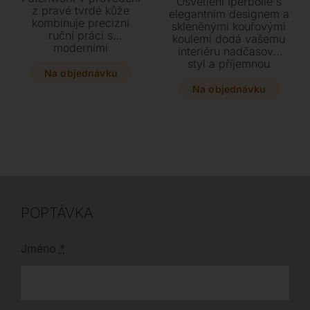
Osvětlení Iperbolle s
z pravé tvrdé kůže
elegantním designem a
kombinuje precizní
skleněnými kouřovými
ruční práci s
koulemi dodá vašemu
moderními
interiéru nadčasový
technologiemi firmy
styl a příjemnou
Airnova. Vyberte si z
Na objednávku
atmosféru. Vyberte si
hravých barev nebo
mezi subtilní stojací
Na objednávku
klasické toskánské
lampou nebo výraznou
kůže a dopřejte svému
stropní verzí v moderní
interiéru unikátní
kombinaci matně černé
kousek dostupný ve
barvy a černého
variantě s područkami
chromu. Tato originální
i bez nich.
kolekce s LED
žárovkami vytváří
unikátní dojem
levitujících světel.
POPTÁVKA
Jméno
*