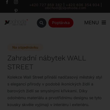
Přeskočit
+420 727 859 382
|
+420 606 354 934
|
obchod@jvpohoda.com
na
obsah
MENU
Poptávka
Úvod
Na objednávku
O nás
Zahradní nábytek WALL
STREET
Katalog
Kolekce Wall Street přináší nadčasový městský styl
Značky
s elegancí přírody v podobě ikonických židlí a
barových židlí se smyslnými křivkami. Díky
odolnému materiálu a prvotřídnímu designu se tyto
Outlet
kousky skvěle vyjímají v interiéru i exteriéru.