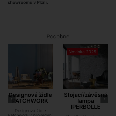
showroomu v Plzni.
Podobné
Novinka 2025
Airnova
Tonin Casa
Designová židle
Stojací/závěsná
PATCHWORK
lampa
IPERBOLLE
Designová židle
Patchwork v provedení