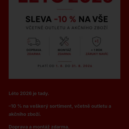
Léto 2026 je tady.
–10 % na veškerý sortiment, včetně outletu a
akčního zboží.
Doprava a montáž zdarma.