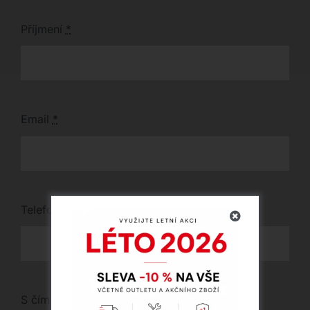
Příjmení
*
Email
*
Telefon
*
S čím vám můžeme pomoci?