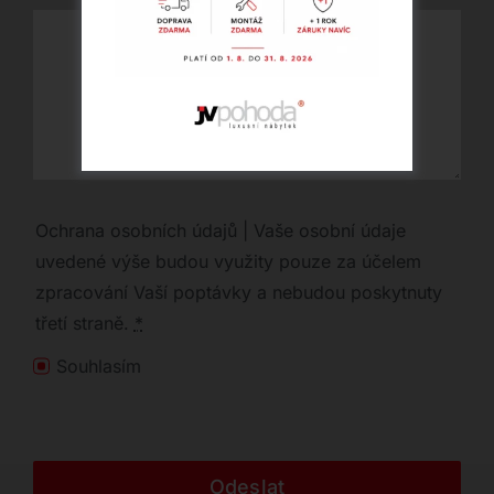
Ochrana osobních údajů | Vaše osobní údaje
uvedené výše budou využity pouze za účelem
zpracování Vaší poptávky a nebudou poskytnuty
třetí straně.
*
Souhlasím
Odeslat