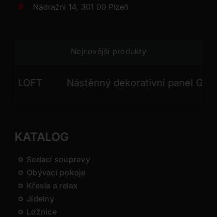
Nádražní 14, 301 00 Plzeň
Nejnovější produkty
 LOFT
Nástěnný dekorativní panel GONG
KATALOG
Sedací soupravy
Obývací pokoje
Křesla a relax
Jídelny
Ložnice