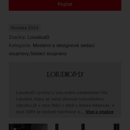
Kontakt
Poptat
sladění vašeho odpočinkového prostoru.
Novinka 2024
Značka:
LoiudiceD
Kategorie:
Moderní a designové sedací
soupravy
,
Sedací soupravy
LoiudiceD vychází z vize svého zakladatele Vita
Loiudice, který se začal věnovat čalouněnému
nábytku již v roce 1982 v dílně v italské Altamuře. V
roce 1989 se rozhodl navrhovat a…
Více o značce