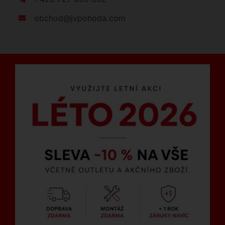
obchod@jvpohoda.com