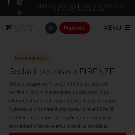
Přeskočit
+420 727 859 382
|
+420 606 354 934
|
obchod@jvpohoda.com
na
obsah
MENU
Poptávka
Úvod
Na objednávku
O nás
Sedací souprava FIRENZE
Katalog
Sedací souprava Firenze kombinuje stylové
vertikální švy s maximálním komfortem díky
elektrickému polohování opěrek hlavy a nohou.
Značky
Vyberte si z bohaté škály barev pravé kůže či
textilního čalounění a přizpůsobte si rozměry i
Outlet
provedení přesně svému interiéru. Model je
dostupný také jako křeslo či taburet pro dokonalé