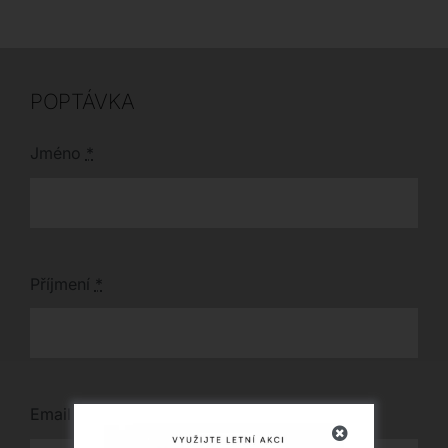
a dopřejte svému
rozměrech 71 x 80-160
interiéru tento stylový
x 110 cm.
kousek o rozměrech
49 x 59 x 95 cm.
POPTÁVKA
Jméno
*
Příjmení
*
Email
*