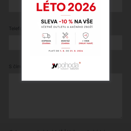
Telefon
*
S čím vám můžeme pomoci?