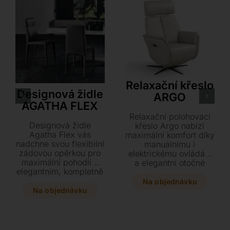
Cattelan Italia
Relaxační křeslo
Designová židle
ARGO
AGATHA FLEX
Relaxační polohovací
Designová židle
křeslo Argo nabízí
Agatha Flex vás
maximální komfort díky
nadchne svou flexibilní
manuálnímu i
zádovou opěrkou pro
elektrickému ovládání
maximální pohodlí a
a elegantní otočné
elegantním, kompletně
kovové podnoži.
čalouněným
Vyberte si čalounění z
Na objednávku
provedením včetně
prémiové kůže nebo
Na objednávku
nohou. Vyberte si z
kvalitních textilií a
široké škály luxusních
dopřejte svému
materiálů, od textilu až
interiéru tento
po jemnou hovězí kůži,
nadčasový kousek o