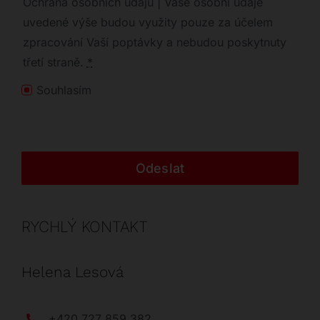
Ochrana osobních údajů | Vaše osobní údaje
uvedené výše budou využity pouze za účelem
zpracování Vaší poptávky a nebudou poskytnuty
třetí straně.
*
Souhlasím
Odeslat
RYCHLÝ KONTAKT
Helena Lesová
+420 727 859 382