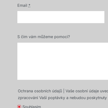
Email
*
S čím vám můžeme pomoci?
Ochrana osobních údajů | Vaše osobní údaje uve
zpracování Vaší poptávky a nebudou poskytnuty t
Souhlasím