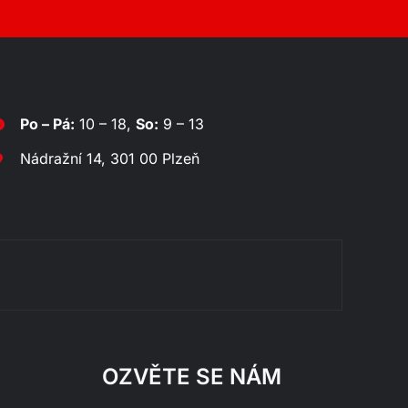
Po – Pá:
10 – 18,
So:
9 – 13
Nádražní 14, 301 00 Plzeň
Rozklá
OZVĚTE SE NÁM