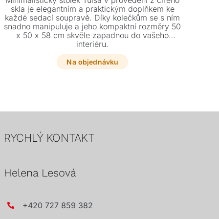
Minimalistický stolek Tulsa v provedení z čirého
El
skla je elegantním a praktickým doplňkem ke
skl
každé sedací soupravě. Díky kolečkům se s ním
ne
snadno manipuluje a jeho kompaktní rozměry 50
něko
x 50 x 58 cm skvěle zapadnou do vašeho
pr
interiéru.
Na objednávku
RYCHLÝ KONTAKT
Helena Lesová
+420 727 859 382