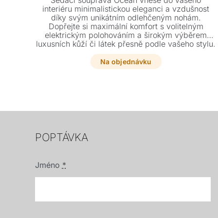
Sedací souprava Ocean vnese do vašeho
interiéru minimalistickou eleganci a vzdušnost
díky svým unikátním odlehčeným nohám.
Dopřejte si maximální komfort s volitelným
elektrickým polohováním a širokým výběrem
luxusních kůží či látek přesně podle vašeho stylu.
Tento variabilní model lze přizpovat vašim
rozměrům a doplnit o stylové křeslo nebo taburet.
Na objednávku
POPTÁVKA
Jméno
*