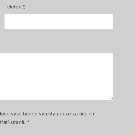
Telefon
*
dené výše budou využity pouze za účelem
řetí straně.
*