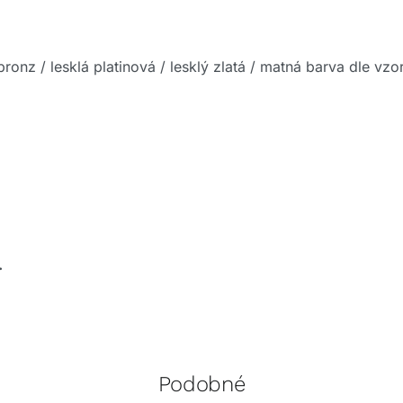
 bronz / lesklá platinová / lesklý zlatá / matná barva dle vz
.
Podobné