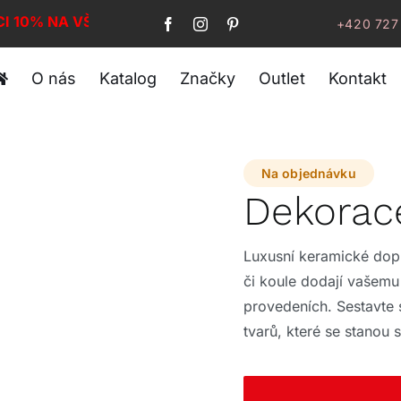
CI 10% NA VŠE!
+420 727
O nás
Katalog
Značky
Outlet
Kontakt
Na objednávku
Dekorac
Luxusní keramické dopl
či koule dodají vašemu 
provedeních. Sestavte 
tvarů, které se stanou