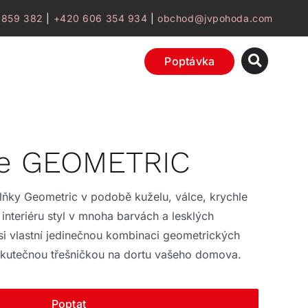
 859 382
|
+420 606 354 934
|
obchod@jvpohoda.com
Poptávka
e GEOMETRIC
ňky Geometric v podobě kuželu, válce, krychle
interiéru styl v mnoha barvách a lesklých
si vlastní jedinečnou kombinaci geometrických
 skutečnou třešničkou na dortu vašeho domova.
Poptat