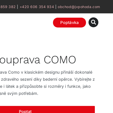
 859 382
|
+420 606 354 934
|
obchod@jvpohoda.com
Poptávka
souprava COMO
rava Como v klasickém designu přináší dokonalé
a zdravého sezení díky bederní opěrce. Vybírejte z
 i látek a přizpůsobte si rozměry i funkce, jako
řesně svým potřebám.
Poptat