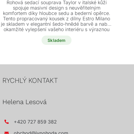
cena
cena
Rohová sedací souprava Taylor v italské kůži
mec
byla:
je:
spojuje masivní design s neuvěřitelným
polo
komfortem díky hloubce sedu a bederní opěrce.
269000 Kč.
119900 Kč.
x 8
Tento propracovaný kousek z dílny Estro Milano
to
je skladem v elegantní šedo-hnědé barvě a nabízí
okamžité vylepšení vašeho interiéru s výraznou
slevou.
Skladem
RYCHLÝ KONTAKT
Helena Lesová
+420 727 859 382
obchod@jvpohoda.com