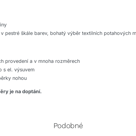
iny
v pestré škále barev, bohatý výběr textilních potahových m
ech provedení a v mnoha rozměrech
o s el. výsuvem
pěrky nohou
ěry je na doptání.
Podobné