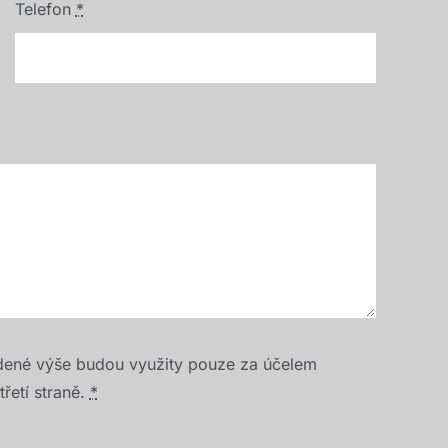
Telefon
*
dené výše budou využity pouze za účelem
řetí straně.
*