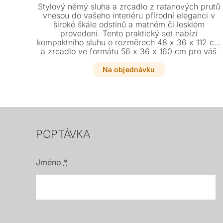
Stylový němý sluha a zrcadlo z ratanových prutů
vnesou do vašeho interiéru přírodní eleganci v
široké škále odstínů a matném či lesklém
provedení. Tento praktický set nabízí
kompaktního sluhu o rozměrech 48 x 36 x 112 cm
a zrcadlo ve formátu 56 x 36 x 160 cm pro váš
dokonalý komfort.
Na objednávku
POPTÁVKA
Jméno
*