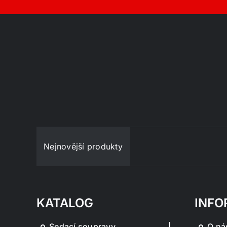
Nejnovější produkty
KATALOG
INFO
Sedací soupravy
O ná