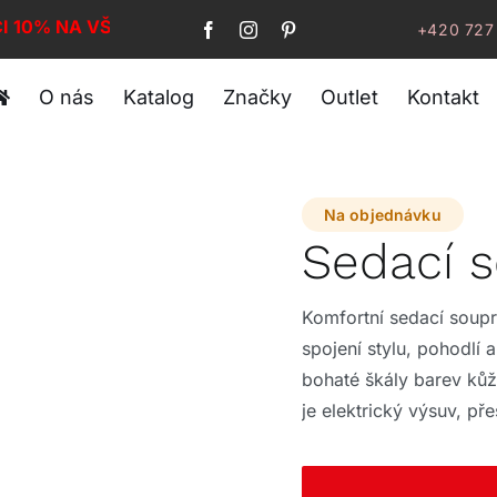
CI 10% NA VŠE!
+420 727
O nás
Katalog
Značky
Outlet
Kontakt
Na objednávku
Sedací 
Komfortní sedací soup
spojení stylu, pohodlí 
bohaté škály barev kůže
je elektrický výsuv, p