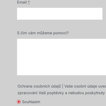
Email
*
S čím vám můžeme pomoci?
Ochrana osobních údajů | Vaše osobní údaje uve
zpracování Vaší poptávky a nebudou poskytnuty t
Souhlasím