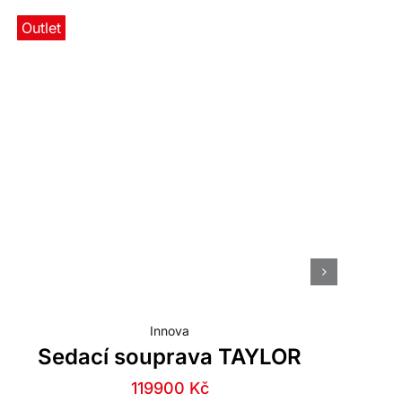
Outlet
N
Innova
Sedací souprava TAYLOR
Původní
Aktuální
119900
Kč