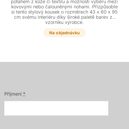
potahem z kůže či textilu a možností výběru mezi
kovovými nebo čalouněnými nohami. Přizpůsobte
si tento stylový kousek o rozměrech 43 x 60 x 95
cm svému interiéru díky široké paletě barev ze
vzorníku výrobce.
Na objednávku
Příjmení
*