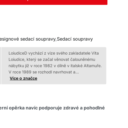
esignové sedací soupravy
,
Sedací soupravy
LoiudiceD vychází z vize svého zakladatele Vita
Loiudice, který se začal věnovat čalouněnému
nábytku již v roce 1982 v dílně v italské Altamuře.
V roce 1989 se rozhodl navrhovat a…
Více o značce
erní opěrka navíc podporuje zdravé a pohodlné