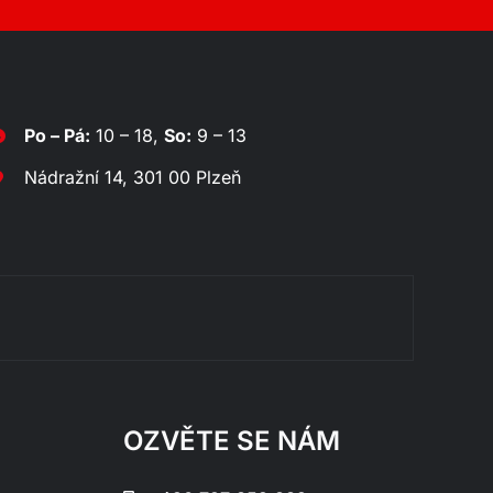
Po – Pá:
10 – 18,
So:
9 – 13
Nádražní 14, 301 00 Plzeň
Rozklá
OZVĚTE SE NÁM