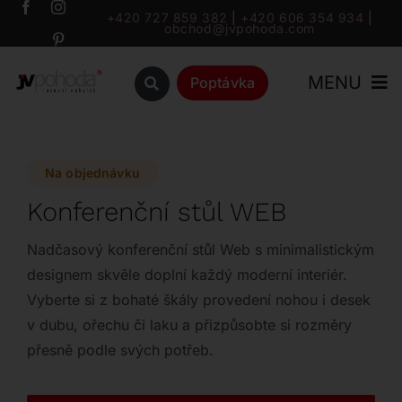
Přeskočit
+420 727 859 382
|
+420 606 354 934
|
obchod@jvpohoda.com
na
obsah
MENU
Poptávka
Úvod
Na objednávku
O nás
Konferenční stůl WEB
Katalog
Nadčasový konferenční stůl Web s minimalistickým
designem skvěle doplní každý moderní interiér.
Vyberte si z bohaté škály provedení nohou i desek
Značky
v dubu, ořechu či laku a přizpůsobte si rozměry
přesně podle svých potřeb.
Outlet