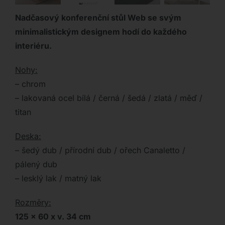
Nadčasový konferenční stůl Web se svým
minimalistickým designem hodí do každého
interiéru.
Nohy:
– chrom
– lakovaná ocel bílá / černá / šedá / zlatá / měď /
titan
Deska:
– šedý dub / přírodní dub / ořech Canaletto /
pálený dub
– lesklý lak / matný lak
Rozměry:
125 x 60 x v. 34 cm