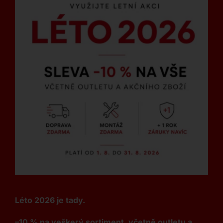
Léto 2026 je tady.
–10 % na veškerý sortiment, včetně outletu a