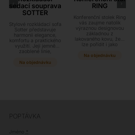
sedací souprava
RING
SOTTER
Konferenční stolek Ring
vás zaujme natolik
Stylové rozkládací sofa
výraznou designovou
Sotter představuje
základnou z
harmonii elegance,
lakovaného kovu, že ji
komfortu a praktického
lze pořídit i jako
využití. Její jemně
samostatný solitér.
zaoblené linie,
Horní desku z čirého,
Na objednávku
decentní prošívání
kouřového či
opěráků a subtilní
Na objednávku
bronzového skla si
kovová podnož
můžete přizpůsobit
dodávají modelu
svému vkusu a vytvořit
lehkost a moderní
tak jedinečný prvek
charakter.
interiéru.
POPTÁVKA
Jméno
*