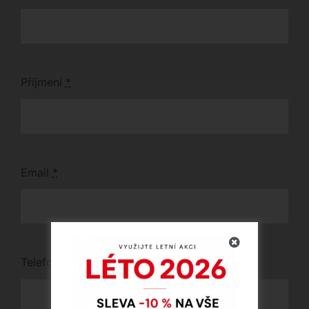
Příjmení
*
Email
*
Telefon
*