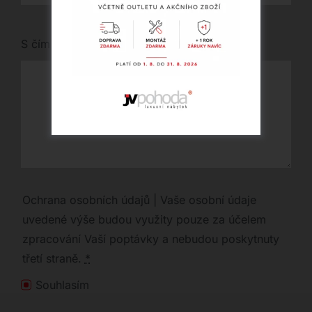
S čím vám můžeme pomoci?
Ochrana osobních údajů | Vaše osobní údaje
uvedené výše budou využity pouze za účelem
zpracování Vaší poptávky a nebudou poskytnuty
třetí straně.
*
Souhlasím