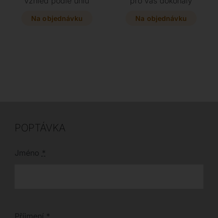
vzhled podle úhlu
pro váš dokonalý
pohledu. Tento
exteriér. Tato variabilní
impozantní kousek s
sestava z precizně
Na objednávku
Na objednávku
dřevěnou deskou v
zpracovaných
několika odstínech a
materiálů nabízí
ocelovými nohami je
nadčasový styl a
dokonalou volbou pro
flexibilitu, která se
každou moderní
přizpůsobí každému
jídelnu. Vyberte si z
prostoru.
variant Masterwood, B
nebo S a dopřejte
svému interiéru prvek,
který spojuje přírodní
inspiraci s prvotřídním
designem.
POPTÁVKA
Jméno
*
Příjmení
*