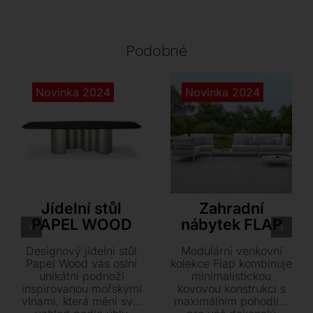
Podobné
Novinka 2024
Novinka 2024
Cattelan Italia
S•CAB
Jídelní stůl
Zahradní
PAPEL WOOD
nábytek FLAP
Designový jídelní stůl
Modulární venkovní
Papel Wood vás oslní
kolekce Flap kombinuje
unikátní podnoží
minimalistickou
inspirovanou mořskými
kovovou konstrukci s
vlnami, která mění svůj
maximálním pohodlím