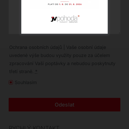
Ochrana osobních údajů | Vaše osobní údaje
uvedené výše budou využity pouze za účelem
zpracování Vaší poptávky a nebudou poskytnuty
třetí straně.
*
Souhlasím
Odeslat
RYCHLÝ KONTAKT