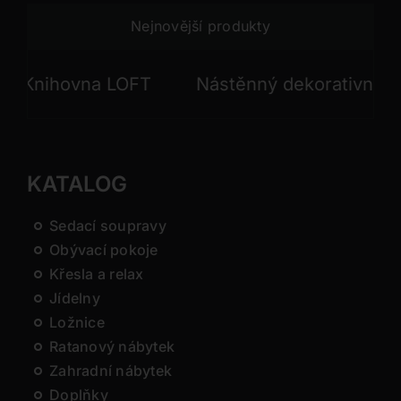
Nejnovější produkty
nihovna LOFT
Nástěnný dekorativní pane
KATALOG
Sedací soupravy
Obývací pokoje
Křesla a relax
Jídelny
Ložnice
Ratanový nábytek
Zahradní nábytek
Doplňky