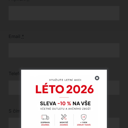
Email
*
Telefon
*
S čím vám můžeme pomoci?