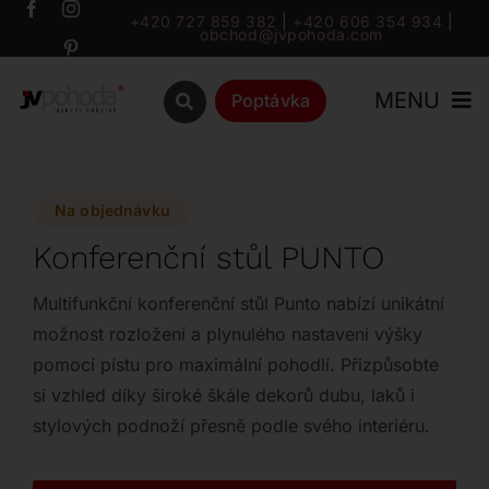
Přeskočit
+420 727 859 382
|
+420 606 354 934
|
obchod@jvpohoda.com
na
obsah
MENU
Poptávka
Úvod
Na objednávku
O nás
Konferenční stůl PUNTO
Katalog
Multifunkční konferenční stůl Punto nabízí unikátní
možnost rozložení a plynulého nastavení výšky
pomocí pístu pro maximální pohodlí. Přizpůsobte
Značky
si vzhled díky široké škále dekorů dubu, laků i
stylových podnoží přesně podle svého interiéru.
Outlet