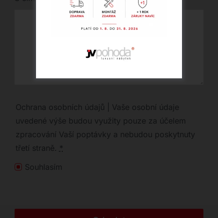
Ochrana osobních údajů | Vaše osobní údaje
uvedené výše budou využity pouze za účelem
zpracování Vaší poptávky a nebudou poskytnuty
třetí straně.
*
Souhlasím