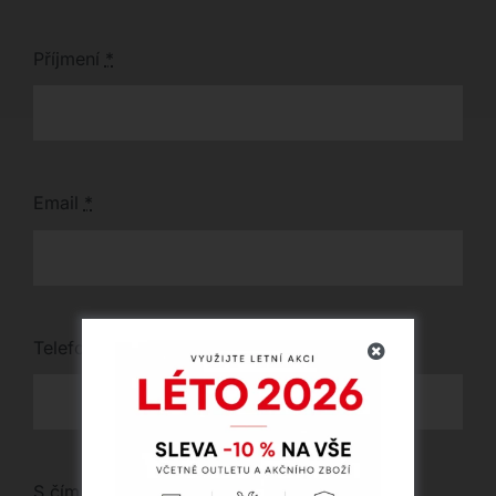
Příjmení
*
Email
*
Telefon
*
S čím vám můžeme pomoci?