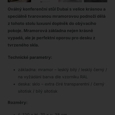
Oválný konferenční stůl Dubai s velice krásnou a
speciálně tvarovanou mramorovou podnoží dělá
z tohoto stolu luxusní doplněk do obývacího
pokoje. Mramorová základna nejen krásně
vypadá, ale je perfektní oporou pro desku z
tvrzeného skla.
Technické parametry:
základna: mramor – lesklý bílý / lesklý černý /
na vyžádání barva dle vzorníku RAL
deska: sklo – extra čiré transparentní / černý
sítotisk / bílý sítotisk
Rozměry:
š. 120 x hl. 70 x v. 38 cm