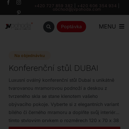
Přeskočit
+420 727 859 382
|
+420 606 354 934
|
obchod@jvpohoda.com
na
obsah
MENU
Poptávka
Úvod
Na objednávku
O nás
Konferenční stůl DUBAI
Katalog
Luxusní oválný konferenční stůl Dubai s unikátně
tvarovanou mramorovou podnoží a deskou z
tvrzeného skla se stane klenotem vašeho
Značky
obývacího pokoje. Vyberte si z elegantních variant
bílého či černého mramoru a doplňte svůj interiér
Outlet
tímto stylovým prvkem o rozměrech 120 x 70 x 38
cm.