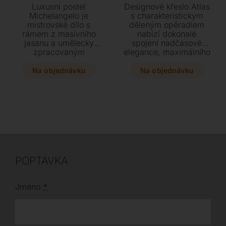
Luxusní postel
Designové křeslo Atlas
Michelangelo je
s charakteristickým
mistrovské dílo s
děleným opěradlem
rámem z masivního
nabízí dokonalé
jasanu a umělecky
spojení nadčasové
zpracovaným
elegance, maximálního
čalouněným čelem s
pohodlí a funkčnosti.
kontrastním lemem.
Přizpůsobte si jej
Na objednávku
Na objednávku
Vyberte si z široké
svému vkusu díky
škály prémiových kůží
široké nabídce
a dopřejte si dokonalý
čalounění z kůže i
design ve třech
textilu a kvalitní
různých velikostech.
jasanové podnoži v
několika stylových
odstínech.
POPTÁVKA
Jméno
*