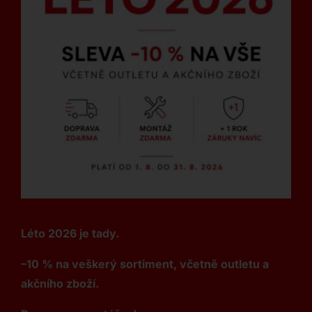
Léto 2026 je tady.
–10 % na veškerý sortiment, včetně outletu a
akčního zboží.