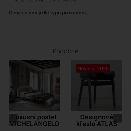
Cena se odvíjí dle typu provedení.
Podobné
Novinka 2025
Tonin Casa
Airnova
Luxusní postel
Designové
MICHELANGELO
křeslo ATLAS