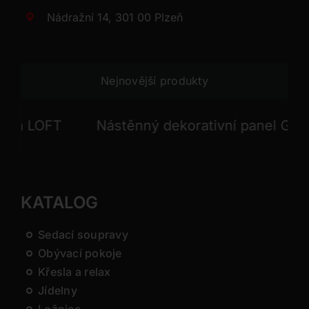
Nádražní 14, 301 00 Plzeň
Nejnovější produkty
 LOFT
Nástěnný dekorativní panel GONG
KATALOG
Sedací soupravy
Obývací pokoje
Křesla a relax
Jídelny