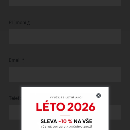
Příjmení
*
Email
*
Telefon
*