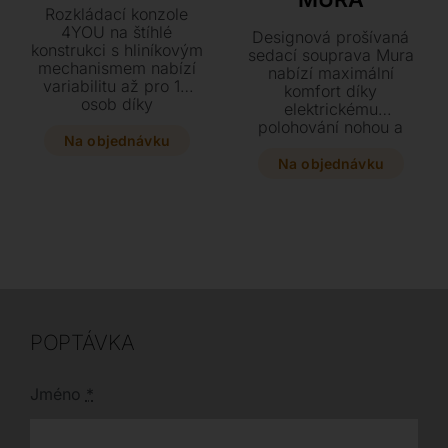
Rozkládací konzole
4YOU na štíhlé
Designová prošívaná
konstrukci s hliníkovým
sedací souprava Mura
mechanismem nabízí
nabízí maximální
variabilitu až pro 10
komfort díky
osob díky
elektrickému
trojnásobnému
polohování nohou a
prodloužení. Vyberte si
Na objednávku
integrované
z elegantních barev
hypoalergenní matraci
Na objednávku
rámu a mnoha odstínů
s roštem. Během
dubového dřeva
několika vteřin ji
přesně podle vašeho
proměníte v
stylu. Praktický a
plnohodnotné lůžko,
designový kousek o
které v kombinaci s
šířce 110 cm se snadno
bohatým výběrem
přizpůsobí každé
čalounění skvěle doplní
příležitosti.
váš interiér.
POPTÁVKA
Jméno
*