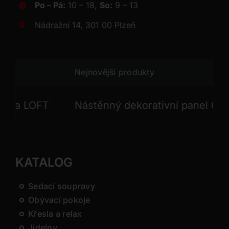
Po – Pá:
10 – 18,
So:
9 – 13
Nádražní 14, 301 00 Plzeň
Nejnovější produkty
a LOFT
Nástěnný dekorativní panel GONG
KATALOG
Sedací soupravy
Obývací pokoje
Křesla a relax
Jídelny