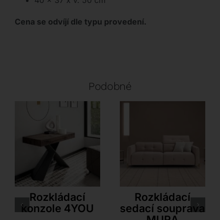
40 x 37 x v. 50 cm
Cena se odvíjí dle typu provedení.
Podobné
Ozzio
Dienne
Rozkládací
Rozkládací
konzole 4YOU
sedací souprava
MURA