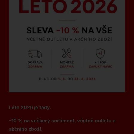
Léto 2026 je tady.
–10 % na veškerý sortiment, včetně outletu a
akčního zboží.