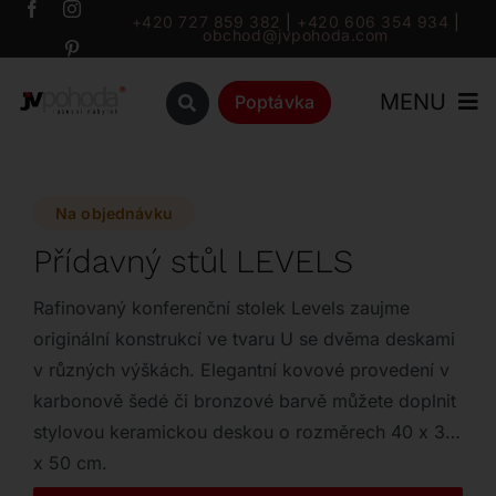
Přeskočit
+420 727 859 382
|
+420 606 354 934
|
obchod@jvpohoda.com
na
obsah
MENU
Poptávka
Úvod
Na objednávku
O nás
Přídavný stůl LEVELS
Katalog
Rafinovaný konferenční stolek Levels zaujme
originální konstrukcí ve tvaru U se dvěma deskami
v různých výškách. Elegantní kovové provedení v
Značky
karbonově šedé či bronzové barvě můžete doplnit
stylovou keramickou deskou o rozměrech 40 x 37
Outlet
x 50 cm.