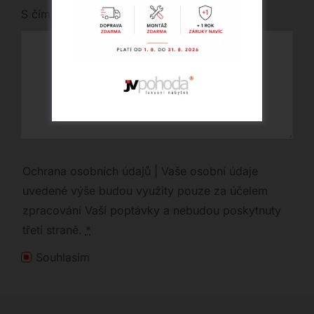
S čím vám můžeme pomoci?
Ochrana osobních údajů | Vaše osobní údaje
uvedené výše budou využity pouze za účelem
zpracování Vaší poptávky a nebudou poskytnuty
třetí straně.
*
Souhlasím