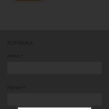
kulatém i čtvercovém
rozkladům jej snadno
provedení a
prodloužíte až o 80 cm
přizpůsobte si vzhled
a přizpůsobíte svým
stolku díky bohatému
potřebám. Navštivte
vzorníku materiálů a
náš showroom v Plzni
odstínů. Navštivte náš
a vyberte si z mnoha
showroom v Plzni a
barevných odstínů
prohlédněte si veškeré
keramiky i kovového
vzorky na vlastní oči.
provedení.
POPTÁVKA
Jméno
*
Příjmení
*