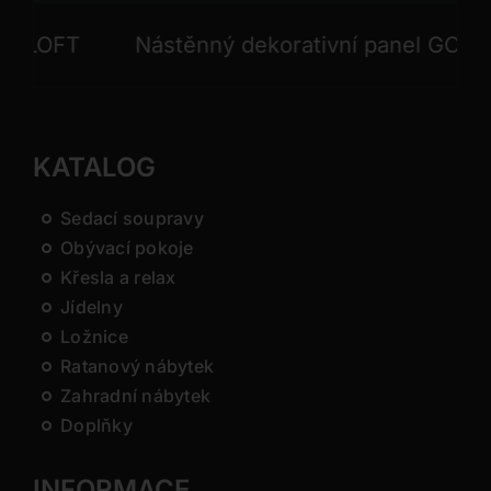
OFT
Nástěnný dekorativní panel GONG
KATALOG
Sedací soupravy
Obývací pokoje
Křesla a relax
Jídelny
Ložnice
Ratanový nábytek
Zahradní nábytek
Doplňky
INFORMACE