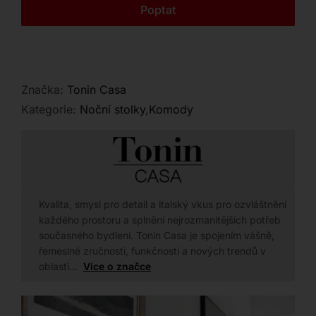
Kontakt
Poptat
nočních stolků ten pravý kousek pro váš domov.
Značka:
Tonin Casa
Kategorie:
Noční stolky
,
Komody
Kvalita, smysl pro detail a italský vkus pro ozvláštnění
každého prostoru a splnění nejrozmanitějších potřeb
současného bydlení. Tonin Casa je spojením vášně,
řemeslné zručnosti, funkčnosti a nových trendů v
oblasti…
Více o značce