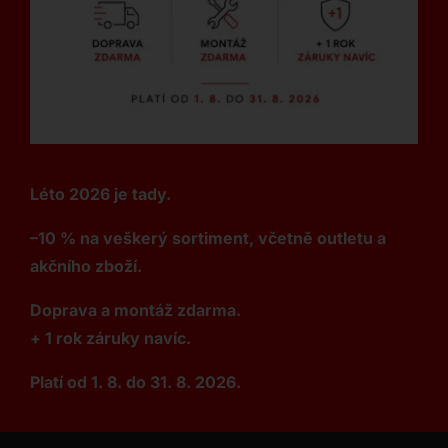
Léto 2026 je tady.
–10 % na veškerý sortiment, včetně outletu a
akčního zboží.
Doprava a montáž zdarma.
+ 1 rok záruky navíc.
Platí od 1. 8. do 31. 8. 2026.