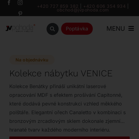
Přeskočit
+420 727 859 382
|
+420 606 354 934
|
obchod@jvpohoda.com
na
obsah
MENU
Poptávka
Úvod
Na objednávku
O nás
Kolekce nábytku VENICE
Katalog
Kolekce Benátky přináší unikátní laserové
opracování MDF s efektem prošívání Capitonné,
které dodává pevné konstrukci vzhled měkkého
Značky
polštáře. Elegantní ořech Canaletto v kombinaci s
bronzovým zrcadlovým sklem dokonale zjemní
Outlet
hranaté tvary každého moderního interiéru.
Vyberte si z široké škály komod, prádelníků a