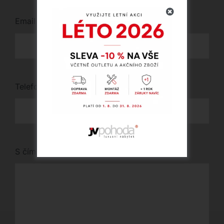
Email
*
Telefon
*
S čím vám můžeme pomoci?