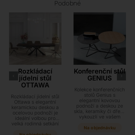
Podobné
Akante
Sovet
Rozkládací
Konferenční stůl
jídelní stůl
GENIUS
OTTAWA
Kolekce konferenčních
stolů Genius s
Rozkládací jídelní stůl
elegantní kovovou
Ottawa s elegantní
podnoží a deskou ze
keramickou deskou a
skla, keramiky či dřeva
ocelovou podnoží je
vykouzlí ve vašem
ideální volbou pro
interiéru nádherný
velká rodinná setkání
doplněk. Vybírejte z
Na objednávku
až pro 12 osob. Díky
mnoha rozměrů v
dvěma skrytým
Na objednávku