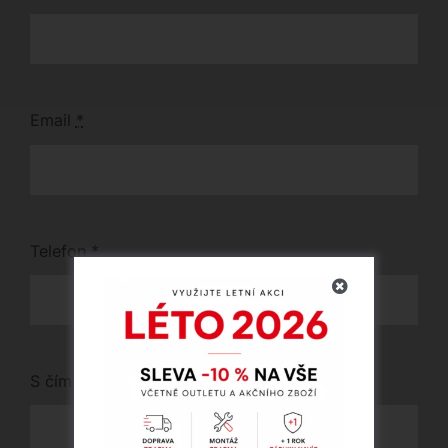
Email
*
Telefon
*
S čím vám můžeme pomoci?