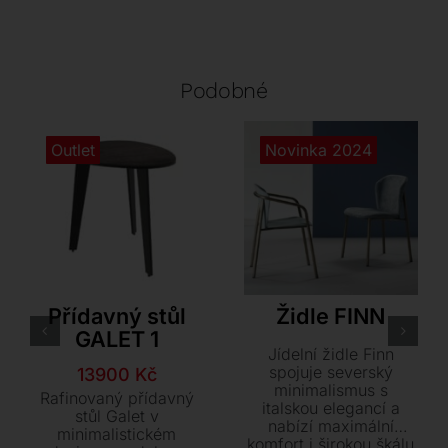
Podobné
Outlet
Novinka 2024
Akante
S•CAB
Přídavný stůl
Židle FINN
GALET 1
Jídelní židle Finn
spojuje severský
Původní
Aktuální
13900
Kč
minimalismus s
cena
cena
Rafinovaný přídavný
italskou elegancí a
byla:
je:
stůl Galet v
nabízí maximální
minimalistickém
14900 Kč.
13900 Kč.
komfort i širokou škálu