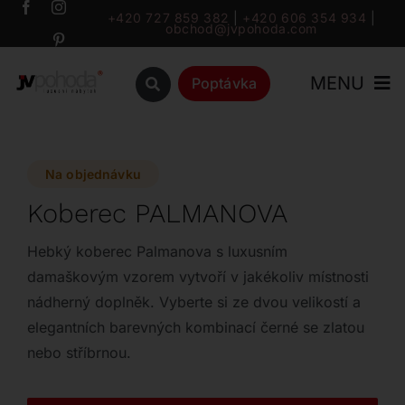
Přeskočit
+420 727 859 382
|
+420 606 354 934
|
obchod@jvpohoda.com
na
obsah
MENU
Poptávka
Úvod
Na objednávku
O nás
Koberec PALMANOVA
Katalog
Hebký koberec Palmanova s luxusním
damaškovým vzorem vytvoří v jakékoliv místnosti
nádherný doplněk. Vyberte si ze dvou velikostí a
Značky
elegantních barevných kombinací černé se zlatou
nebo stříbrnou.
Outlet