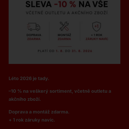
Léto 2026 je tady.
–10 % na veškerý sortiment, včetně outletu a
akčního zboží.
Doprava a montáž zdarma.
+ 1 rok záruky navíc.