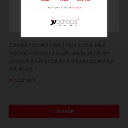
Ochrana osobních údajů | Vaše osobní údaje
uvedené výše budou využity pouze za účelem
zpracování Vaší poptávky a nebudou poskytnuty
třetí straně.
*
Souhlasím
Odeslat