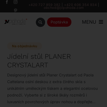
Přeskočit
+420 727 859 382
|
+420 606 354 934
|
obchod@jvpohoda.com
na
obsah
MENU
Poptávka
Úvod
Na objednávku
O nás
Jídelní stůl PLANER
CRYSTALART
Katalog
Designový jídelní stůl Planer Crystalart od Paola
Značky
Cattelana oslní deskou z extra čirého skla s
unikátním uměleckým tiskem a elegantní ocelovou
podnoží. Vyberte si z široké škály rozměrů i
Outlet
luxusních povrchových úprav nohou a dopřejte