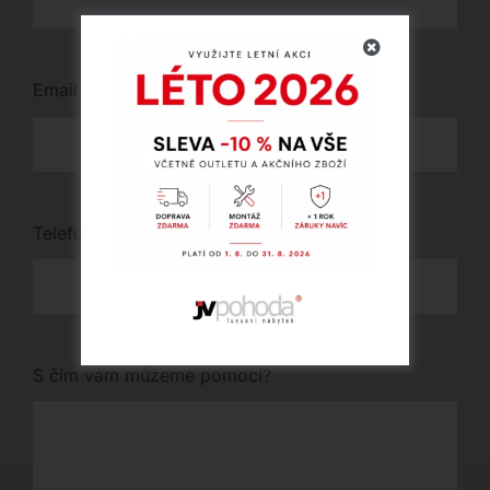
Email
*
Telefon
*
S čím vám můžeme pomoci?