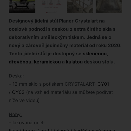
Designový jídelní stůl Planer Crystalart na
ocelové podnoži s deskou z
extra čirého skla s
dekorativním uměleckým tiskem. Jedná se o
nový a zároveň jedinečný materiál od roku 2020.
Tento jídelní stůl je dostupný se
skleněnou
,
dřevěnou
,
keramickou
a
kulatou
deskou stolu.
Deska:
– 12 mm sklo s potiskem CRYSTALART:
CY01
/
CY02
(na vzhled materiálu se můžete podívat
níže ve videu)
Nohy:
– lakovaná ocel:
titan
/
bronz
/
grafit
/
černá
/
kartáčovaný bronz