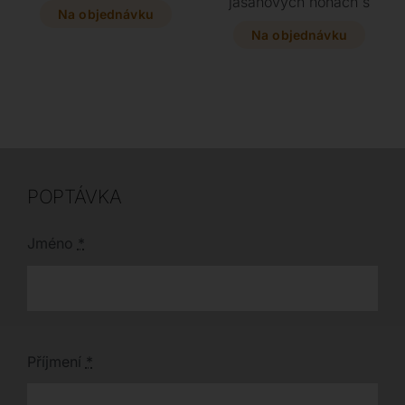
jasanových nohách s
do prostoru se skvěle
Na objednávku
pohodlnými
hodí jako elegantní
područkami. Vyberte si
Na objednávku
předěl každého
z bohatého vzorníku
moderního interiéru.
barev a dopřejte si
Vyberte si z několika
komfortní posezení v
rozměrů a barevných
čalounění z textilu
odstínů dřeva přesně
nebo eko kůže. Tato
podle vašich potřeb.
variabilní řada se díky
modernímu designu v
několika barevných
provedeních dřeva
POPTÁVKA
stane ozdobou
každého interiéru.
Jméno
*
Příjmení
*