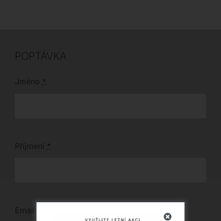
vašeho interiéru.
26 x 100 cm nebo 100
x 26 x 70 cm.
POPTÁVKA
Jméno
*
Příjmení
*
Email
*