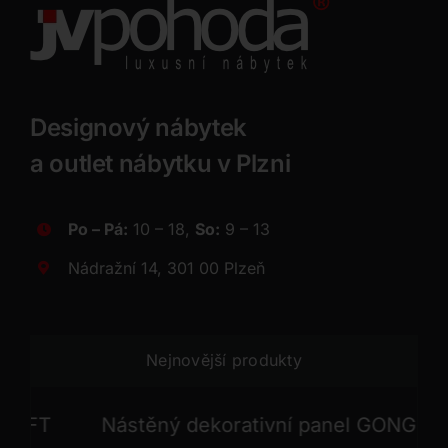
Designový nábytek
a outlet nábytku v Plzni
Po – Pá:
10 – 18,
So:
9 – 13
Nádražní 14, 301 00 Plzeň
Nejnovější produkty
T
Nástěný dekorativní panel GONG
Ná