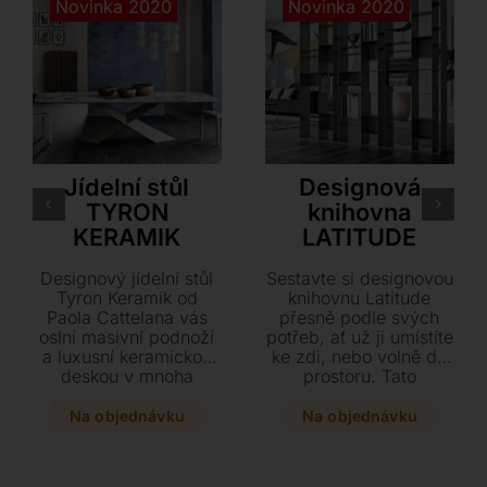
Novinka 2020
Novinka 2020
Cattelan Italia
Cattelan Italia
Jídelní stůl
Designová
TYRON
knihovna
KERAMIK
LATITUDE
Designový jídelní stůl
Sestavte si designovou
Tyron Keramik od
knihovnu Latitude
Paola Cattelana vás
přesně podle svých
oslní masivní podnoží
potřeb, ať už ji umístíte
a luxusní keramickou
ke zdi, nebo volně do
deskou v mnoha
prostoru. Tato
exkluzivních odstínech.
variabilní ocelová
Vyberte si z několika
konstrukce v
Na objednávku
Na objednávku
rozměrů a tvarů ten
elegantních barvách
pravý kousek, který se
titan, bronz či perla
stane dominantou
nabízí rozměry 70 x