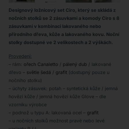
Designový ložnicový set Ciro, který se skládá z
nočních stolků se 2 zásuvkami a komody Ciro s 8
zásuvkami v kombinaci lakovaného nebo
přírodního dřeva, kůže a lakovaného kovu. Noční
stolky dostupné ve 2 velikostech a 2 výškách.
Provedení:
– rám:
ořech Canaletto
/
pálený dub
/ lakované
dřevo –
světle šedá
/
grafit
(dostupný pouze u
nočního stolku)
– úchyty zásuvek: potah – syntetická kůže / jemná
hovězí kůže / jemná hovězí kůže Glove – dle
vzorníku výrobce
– podnož u typu A: lakovaná ocel –
grafit
– u nočních stolků možnost pravé nebo levé
varianty R / L