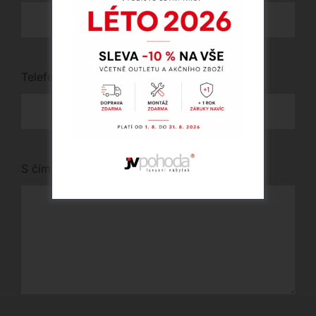
Telefon
*
S čím vám můžeme pomoci?