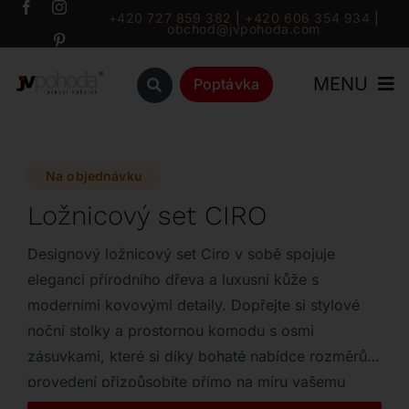
Přeskočit
+420 727 859 382
|
+420 606 354 934
|
obchod@jvpohoda.com
na
obsah
MENU
Poptávka
Úvod
Na objednávku
O nás
Ložnicový set CIRO
Katalog
Designový ložnicový set Ciro v sobě spojuje
eleganci přírodního dřeva a luxusní kůže s
moderními kovovými detaily. Dopřejte si stylové
Značky
noční stolky a prostornou komodu s osmi
zásuvkami, které si díky bohaté nabídce rozměrů a
Outlet
provedení přizpůsobíte přímo na míru vašemu
interiéru.