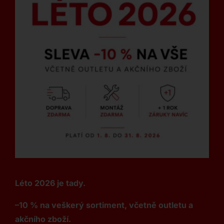
Léto 2026 je tady.
–10 % na veškerý sortiment, včetně outletu a
akčního zboží.