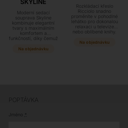
SKYLINE
Rozkládací křeslo
Ricciolo snadno
Moderní sedací
proměníte v pohodlné
souprava Skyline
lehátko pro dokonalou
kombinuje elegantní
relaxaci u televize
tvary s maximálním
nebo oblíbené knihy.
komfortem a
Vybírat můžete z
funkčností, díky čemuž
bohaté škály potahů od
Na objednávku
se skvěle hodí do
sametu až po luxusní
každého interiéru.
Na objednávku
hovězí kůži v mnoha
Dopřejte si dokonalou
barevných odstínech.
relaxaci s
Tento stylový a
nastavitelnými
variabilní kousek se
opěrkami hlavy a
díky svým kompaktním
možností elektrického
rozměrům stane
výsuvu pro nohy.
ozdobou každého
Vybírat můžete z
interiéru.
bohaté škály kvalitních
kůží i textilií v mnoha
POPTÁVKA
rozměrech a
provedeních na míru
vašim potřebám.
Jméno
*