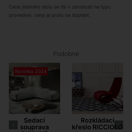
Cena jídelního stolu se liší v závislosti na typu
provedení, cena je proto na doptání.
Podobné
Novinka 2024
LoiudiceD
Tonin Casa
Sedací
Rozkládací
souprava
křeslo RICCIOLO