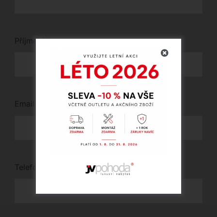
Příjmení
*
Email
*
Telefon
*