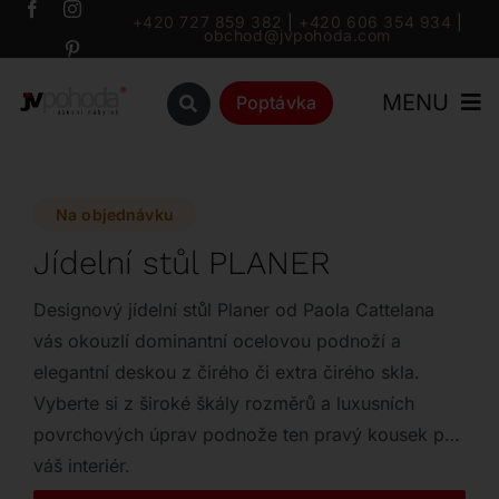
Přeskočit
+420 727 859 382
|
+420 606 354 934
|
obchod@jvpohoda.com
na
obsah
MENU
Poptávka
Úvod
Na objednávku
O nás
Jídelní stůl PLANER
Katalog
Designový jídelní stůl Planer od Paola Cattelana
vás okouzlí dominantní ocelovou podnoží a
elegantní deskou z čirého či extra čirého skla.
Značky
Vyberte si z široké škály rozměrů a luxusních
povrchových úprav podnože ten pravý kousek pro
Outlet
váš interiér.