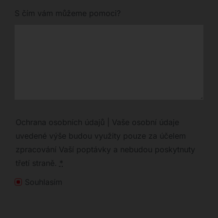
S čím vám můžeme pomoci?
Ochrana osobních údajů | Vaše osobní údaje
uvedené výše budou využity pouze za účelem
zpracování Vaší poptávky a nebudou poskytnuty
třetí straně.
*
Souhlasím