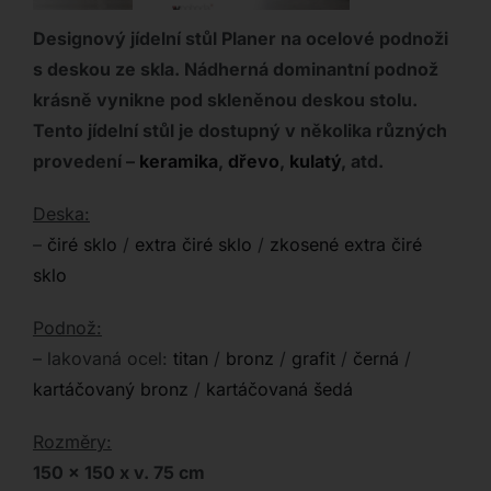
Designový jídelní stůl Planer na ocelové podnoži
s deskou ze skla. Nádherná dominantní podnož
krásně vynikne pod skleněnou deskou stolu.
Tento jídelní stůl je dostupný v několika různých
provedení –
keramika
,
dřevo
,
kulatý
, atd.
Deska:
–
čiré sklo
/
extra čiré sklo
/
zkosené extra čiré
sklo
Podnož:
– lakovaná ocel:
titan
/
bronz
/
grafit
/
černá
/
kartáčovaný bronz
/
kartáčovaná šedá
Rozměry:
150 x 150 x v. 75 cm